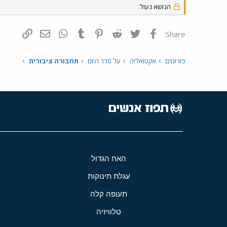
הנושא נעול.
פייסבוק
Twitter
Reddit
Pinterest
Tumblr
WhatsApp
דואר אלקטרונ
הוסף קי
Share:
פורומים
אקטואליה
על סדר היום
תחבורה ציבורית
האח הגדול
עגלת תינוקות
תעופה קלה
טלוויזיה