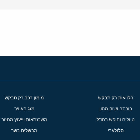
י
שור
הלוואות רק תבקש
מימון רכב רק תבקש
בורסה ושוק ההון
מזג האוויר
טיולים וחופש בחו"ל
משכנתאות וייעוץ מחזור
סלולארי
מבשלים כשר