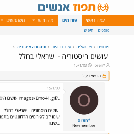
עמוד ראשי
פורומים
מה חדש
משתמשים
פוסטים
חיפוש
פורומים
אקטואליה
על סדר היום
תחבורה ציבורית
עושים היסטוריה - ישראלי בחלל
פ
פ
15/1/03
oren*
ו
ו
ת
ר
הנושא נעול.
ח
ס
ה
ם
15/1/03
נ
ב
O
ו
ת
../images/Emo41.gif עושים היסטוריה - ישראלי בחלל
ש
א
א
ר
עושים היסטוריה - ישראלי בחלל
י
שימו לב לפורומים הרלוונטיים בתפוז
ך
oren*
בשיגור
New member