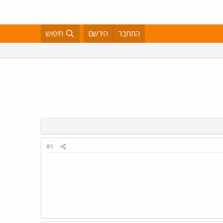
התחבר
הירשם
חיפוש
#1