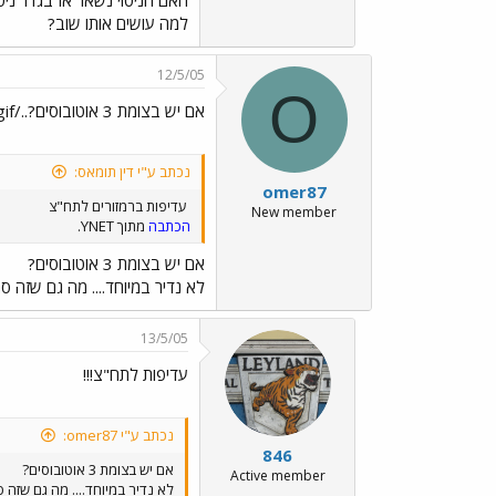
למה עושים אותו שוב?
12/5/05
O
אם יש בצומת 3 אוטובוסים?../images/Emo3.gif
נכתב ע"י דין תומאס:
omer87
עדיפות ברמזורים לתח"צ
New member
הכתבה
מתוך YNET.
אם יש בצומת 3 אוטובוסים?
לא נדיר במיוחד.... מה גם שזה ס
13/5/05
עדיפות לתח"צ!!!
נכתב ע"י omer87:
846
אם יש בצומת 3 אוטובוסים?
Active member
לא נדיר במיוחד.... מה גם שזה 