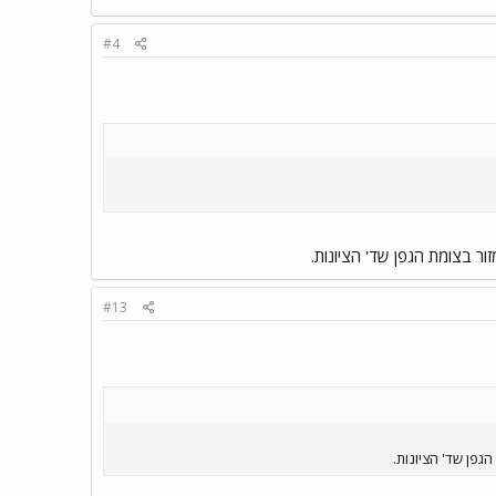
#4
#13