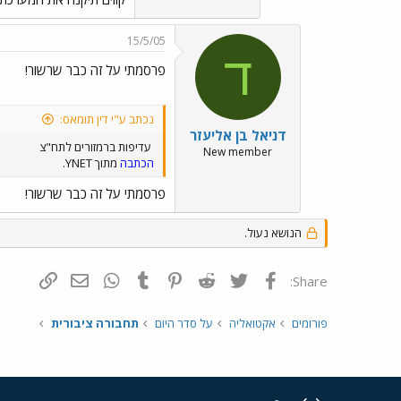
15/5/05
ד
פרסמתי על זה כבר שרשור!
נכתב ע"י דין תומאס:
דניאל בן אליעזר
עדיפות ברמזורים לתח"צ
New member
הכתבה
מתוך YNET.
פרסמתי על זה כבר שרשור!
הנושא נעול.
פייסבוק
Twitter
Reddit
Pinterest
Tumblr
WhatsApp
דואר אלקטרונ
הוסף קי
Share:
פורומים
אקטואליה
על סדר היום
תחבורה ציבורית