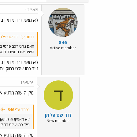
12/5/05
לא מאמין! זה מותקן בא
נכתב ע"י דוד שטיפלמן
846
האם נהגי רכב פרטי בח
Active member
השיגו את המשדר המשפ
לא מאמין! זה מותקן בא
נייד כמו שלט רחוק. ית
13/5/05
ד
מקווה שזה מרגיע את ians
נכתב ע"י 846:
דוד שטיפלמן
לא מאמין! זה מותקן
New member
נייד כמו שלט רחוק.
מקווה שזה מרגיע את ians