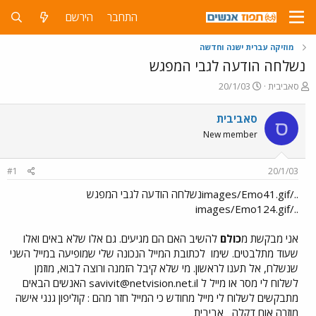
התחבר
הירשם
מוזיקה עברית ישנה וחדשה
נשלחה הודעה לגבי המפגש
פ
פ
סאביבית
20/1/03
ו
ו
ת
ר
סאביבית
ס
ח
ס
New member
ה
ם
נ
ב
ו
ת
#1
20/1/03
ש
א
א
ר
../images/Emo41.gifנשלחה הודעה לגבי המפגש
י
../images/Emo124.gif
ך
אני מבקשת מ
כולם
להשיב האם הם מגיעים. גם אלו שלא באים ואלו
שעוד מתלבטים. שימו
לכתובת המייל הנכונה שלי שמופיעה במייל השני
שנשלח, אל תענו לראשון. מי שלא קיבל הזמנה ורוצה לבוא, מוזמן
לשלוח לי מסר או מייל ל
savivit@netvision.net.il
האנשים הבאים
מתבקשים לשלוח לי מייל מחודש כי המייל חזר מהם : קוליפון גנגי אישה
מוזרה אוח דקלה
אביבית