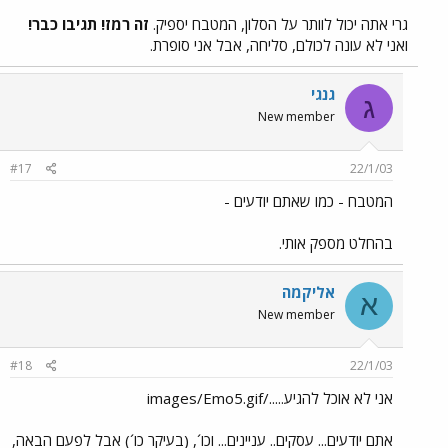
גרי אתה יכול לוותר על הסלון, המטבח יספיק.
זה רמז! תגיבו כבר!
ואני לא עונה לכולם, סליחה, אבל אני סופרת.
גנגי
ג
New member
#17
22/1/03
המטבח - כמו שאתם יודעים -
בהחלט מספק אותי.
אליקמה
א
New member
#18
22/1/03
אני לא אוכל להגיע...../images/Emo5.gif
אתם יודעים... עסקים.. עניינים... וכו´, (בעיקר כו´) אבל לפעם הבאה,