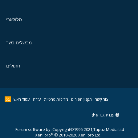
סלולארי
מבשלים כשר
חתולים
צור קשר
תקנון הפורום
מדיניות פרטיות
עזרה
עמוד ראשי
עברית (he_IL)
Forum software by
Copyright©1996-2021,Tapuz Media Ltd.
®
XenForo
© 2010-2020 XenForo Ltd.