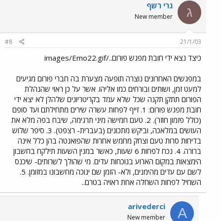
גרי רשף
ג
New member
#8
21/1/03
כיצד נצא ידי חובת מפגש פורום../images/Emo22.gif
במפגשים האחרונים נוצרה תופעה מצערת בה חברי פורום מגיעים
למעט זמן, ושותים ובורחים כמו אליהו. אשר על כן ראוי שהנהלת
הפורום תתקן תקנה שכל שלא עמד בקריטריונים שלהלן לא יצא ידי
חובת מפגש פורום: 1. זייף לפחות עשרה שירים מתחילתם ועד סופם
(כולל פזמון חוזר). 2. טעם חמישה מיני תרגימה, שיבח בפה מלא את
העושים במלאכה, וביקש מתכונים (בעברית- רצפט). 3. סיפר שלוש
בדיחות סרות טעם וצחק מחמש אחרות שהפואנטה בהן כלל אינה
ברורה. 4. נכח לפחות 6 שעות, כאשר במנין השעות תילקח בחשבון
הימצאות במקום הארוע בנוכחות עדים. מי שהולך לשרותים- שיכנס
לשם עם עדים מהימנים, ולא- הזמן שם ינוכה מחשבונו במזומן. 5.
השחיל לפחות השחלה אחת ראויה בטרם..
arivederci
A
New member