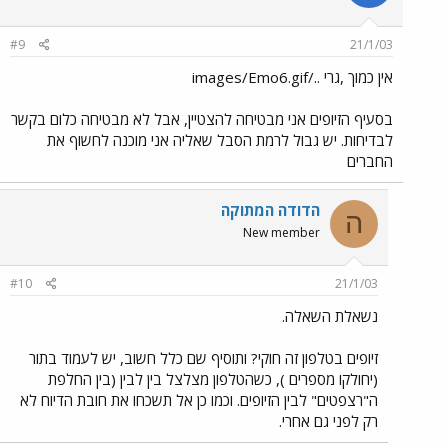
#9
21/1/03
אין כמוך ,גרי ../images/Emo6.gif
בסעיף הזיופים אני מבטיחה להצטיין, אבל לא מבטיחה כלום בקשר
לבדיחות. יש גבול לרמת הסבל שאליה אני מוכנה לחשוף את
החברים
הדודה המתוקה
ה
New member
#10
21/1/03
נשאלת השאלה.
זיופים בטלפון זה חוקי? ותוסיף שם כלל חשוב, יש לעמוד בתור
(יחולקו מספרים ), כשהטלפון מצלצל בין לבין (בין החלפת
ה"רצפטים" לבין הזיופים. וכמו כן אל תשכחו את חובת הדיוח לא
רק לפני גם אחרי.