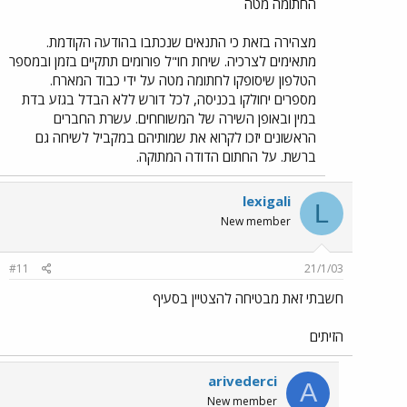
החתומה מטה
מצהירה בזאת כי התנאים שנכתבו בהודעה הקודמת.
מתאימים לצרכיה. שיחת חו"ל פורומים תתקיים בזמן ובמספר
הטלפון שיסופקו לחתומה מטה על ידי כבוד המארח.
מספרים יחולקו בכניסה, לכל דורש ללא הבדל בגזע בדת
במין ובאופן השירה של המשוחחים. עשרת החברים
הראשונים יזכו לקרוא את שמותיהם במקביל לשיחה גם
ברשת. על החתום הדודה המתוקה.
lexigali
L
New member
#11
21/1/03
חשבתי זאת מבטיחה להצטיין בסעיף
הזיתים
arivederci
A
New member