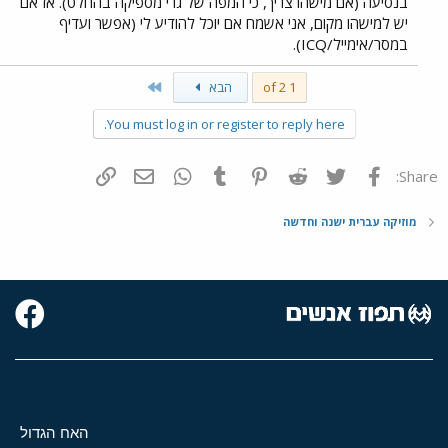
בנסיעה (אם מישהו צריך, כי המפה של גרי מספיקה בהחלט). אז אם
יש למישהו מקום, אני אשמח אם יוכל להודיע לי (אפשר ועדיף
במסר/אימייל/ICQ).
Last
1 of 2
הבא
You must log in or register to reply here.
פייסבוק
Twitter
Reddit
Pinterest
Tumblr
WhatsApp
דואר אלקטרוני
הוסף קישור
Share:
מוזיקה עברית ישנה וחדשה
האח הגדול