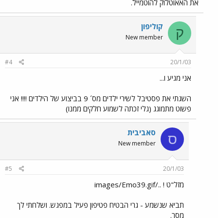
את האאוטלוק להוטמייל.
קוליפון
ק
New member
#4
20/1/03
אני מגיע ו...
השגתי את פסטיבל לשירי ילדים מס´ 9 בביצוע של הילדים !!!! אני
פשוט מתמוגג (גלי זכתה לשמוע חלקים ממנו)
סאביבית
ס
New member
#5
20/1/03
מזל"ט ! ../images/Emo39.gif
תביא שנשמע - גרי הבטיח פטיפון פעיל במפגש. ושלחתי לך
מסר.