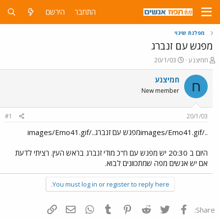
התחבר
הירשם
מפלגת שינוי
מפגש עם זנברג
פ
פ
חמיצנע
20/1/03
ו
ו
ת
ר
חמיצנע
ח
ח
ס
New member
ה
ם
נ
ב
ו
ת
#1
20/1/03
ש
א
א
ר
../images/Emo41.gifמפגש עם זנברג../images/Emo41.gif
י
ך
היום ב 20:30 יש מפגש עם ח"כ מודי זנברג בראש העין. רציתי לדעת
אם יש אנשים מפה שמתכוונים לבוא.
You must log in or register to reply here.
פייסבוק
Twitter
Reddit
Pinterest
Tumblr
WhatsApp
דואר אלקטרוני
הוסף קישור
Share: