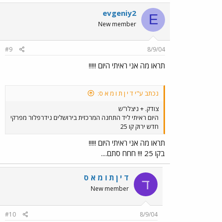
evgeniy2
E
New member
#9
8/9/04
תראו מה אני ראיתי היום !!!!!
נכתב ע"י ד י ן ת ו מ א ס:
צודק. + ניצלו"ש
היום ראיתי ליד התחנה המרכזית בירושלים נידרפלור מפרקי
חדש ירוק קו 25
תראו מה אני ראיתי היום !!!!!
בקו 25 !!! חחח סתם....
ד י ן ת ו מ א ס
ד
New member
#10
8/9/04