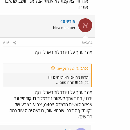
אגד !!!! יצא קצת לא אמיתי אבל אני חושב שתאבו
את זה
אורי404
א
New member
#16
8/9/04
מה דעתך על נידרפלור דאבל-דק?
נכתב ע"י evgeniy2:
תראו מה אני ראיתי היום !!!!!
בקו 25 !!! חחח סתם....
מה דעתך על נידרפלור דאבל-דק?
יבגני, מה דעתך לעשות נידרפלור דו-קומתי? וגם
אפשר לעשות מרצדס 0405, צבוע בצבע של
"קווים" (זה דבר, שבמציאות, כנראה יהיה עוד כמה
חודשים).