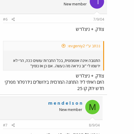
ד
New member
#6
7/9/04
צודק. + ניצלו"ש
נכתב ע"י evgeniy2:
התגובה אינה אוטומטית, בכל החברות עושים ככה, הרי לא
ירשמו לי "וב ניראה מה נעשה.. אם כן אז נזמין"
צודק. + ניצלו"ש
היום ראיתי ליד התחנה המרכזית בירושלים נידרפלור מפרקי
חדש ירוק קו 25
m e n d e l s o n
M
New member
#7
8/9/04