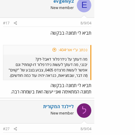
evgeniy2
E
New member
#17
8/9/04
תביא לי תמונה בבקשה
נכתב ע"י אורי404:
מה דעתך על נידרפלור דאבל-דק?
יבגני, מה דעתך לעשות נידרפלור דו-קומתי? וגם
אפשר לעשות מרצדס 0405, צבוע בצבע של "קווים"
(זה דבר, שבמציאות, כנראה יהיה עוד כמה חודשים).
תביא לי תמונה בבקשה
תמונה המתאימה ואני יעשה זאת בשמחה רבה.
ליילנד המקורית
ל
New member
#27
8/9/04