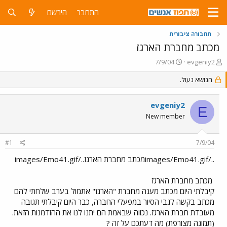
התחבר
הירשם
תחבורה ציבורית
מכתב מחברת הארגז
פ
פ
7/9/04
evgeniy2
ו
ו
ת
הנושא נעול.
ר
ח
ס
ה
ם
evgeniy2
נ
ב
E
ו
ת
New member
ש
א
א
ר
#1
7/9/04
י
ך
../images/Emo41.gifמכתב מחברת הארגז../images/Emo41.gif
מכתב מחברת הארגז
קיבלתי היום מכתב מענה מחברת "הארגז" אתמול בערב שלחתי להם
מכתב בקשה לגבי הסיור במפעלי החברה, כבר היום קיבלתי תגובה
מעובדת חברת הארגז. נכווה שבאמת הם יתנו לנו את ההזדמנות הזאת.
(תמונה מצורפת) מה דעתכם על זה ?