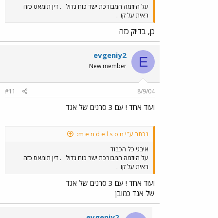
על היוזמה המבורכת ישר כוח גדול
. דין תומאס כזה
ראית על קו
.
כן, בדיוק כזה
evgeniy2
E
New member
#11
8/9/04
ועוד אחד ! עם 3 סרנים של אגד
נכתב ע"י m e n d e l s o n:
איבגי כל הכבוד
על היוזמה המבורכת ישר כוח גדול
. דין תומאס כזה
ראית על קו
.
ועוד אחד ! עם 3 סרנים של אגד
של אגד כמובן
evgeniy2