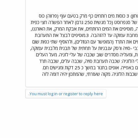
המצרכים הדרושים: חבילת דפי לזניה (ללא צורך בבישול) כוס וחצי גבינה צהובה מגוררת כוס וחצי שבבי -סויה(טחון) 3 כוסות מים רותחים כף מרק בטעם עוף (פרווה) כוס
גדולה רסק עגבניות (250 גרם) כפית סוכר כפית אורגנו 4 כפות שום כתוש 4 בצלים גדולים 2 מגשיות תרד קפוא של סנפרוסט (כל מגשית 250 גרם) לאחר הפשרה חצי כפית
נור ל 200 מעלות. 1.שופכים את שבבי הסויה לקערה, מוסיפים את המים הרותחים, את אבקת המרק, את האורגנו,
את רסק העגבניות, את הסוכר וכן שתי כפות שום כתוש, ומערבבים. 2.קוצצים את הבצל, ומטגנים חצי מהכמות במחבת עמוקה עד להזהבה. 3.מוסיפים לבצל את התערובת
 במחבת עמוקה. מוסיפים את התרד (המופשר עם הנוזלים), ולהוסיף שתי כפות שום
. 5.יוצקים באמצעות מצקת שכבה של שבבי -סויה ורסק עגבניות על תחתית של תבנית מלבנית עמוקה,
, ומעליה מסדרים שוב שכבה של עלי לזניה. מעל העלים
לי הלזניה: שכבה תערובת סויה, שכבה עלים, שכבה תרד
וגבינה מגוררת, שכבה עלים וחוזר חלילה. על עלי הלזניה להיות ספוגי היטב בנוזלים, מה שמאפשר את התרככותם באפייה. אופים בתנור במשך כ 25 דקות ומגישים חם.
בות הלזניה. מקוה שעזרתי, שהמתכון יהיה דומה לזה
You must log in or register to reply here.