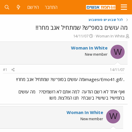
התחבר
הירשם
לכל שבוע יש סופשבוע
מה עושים בסופ"ש? שמתחיל אגב מחר!!
פ
פ
14/11/07
Woman In White
ו
ו
ת
ר
Woman In White
W
ח
ס
New member
ה
ם
נ
ב
ו
ת
#1
14/11/07
ש
א
א
ר
../images/Emo41.gifמה עושים בסופ"ש? שמתחיל אגב מחר!!
י
ך
ואף אחד לא רשם הודעה
למה אתם לא רושמים??
מה עושים
בחמישי? בשישי? בשבת?
תנו המלצות. משו
Woman In White
W
New member