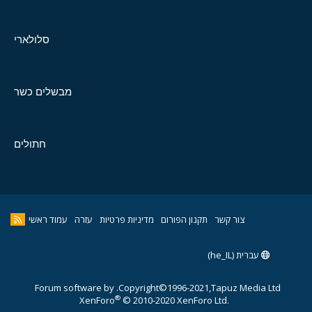
סלולארי
מבשלים כשר
חתולים
צור קשר
תקנון הפורום
מדיניות פרטיות
עזרה
עמוד ראשי
עברית (he_IL)
Forum software by
Copyright©1996-2021,Tapuz Media Ltd.
®
XenForo
© 2010-2020 XenForo Ltd.