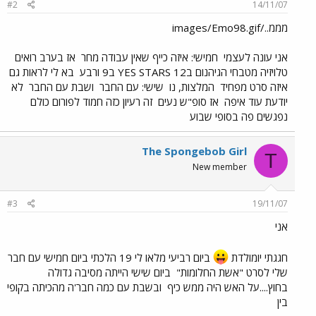
#2
14/11/07
מממ../images/Emo98.gif
אני עונה לעצמי
חמישי: איזה כייף שאין עבודה מחר
אז בערב רואים
טלויזיה מטבחי הגיהנום בYES STARS 12 ב9 ורבע
בא לי לראות גם
איזה סרט מפחיד
המלצות, נו
שישי: עם החבר
ושבת עם החבר
לא
יודעת עוד איפה
אז סופ"ש נעים
זה רעיון כזה חמוד לפורום כולם
נפגשים פה בסופי שבוע
The Spongebob Girl
T
New member
#3
19/11/07
אני
חגגתי יומולדת
ביום רביעי מלאו לי 19 הלכתי ביום חמישי עם חבר
שלי לסרט "אשת החלומות"
ביום שישי הייתה מסיבה גדולה
בחוץ....על האש היה ממש כיף
ובשבת עם כמה חבר'ה מהכיתה בקופי
בין