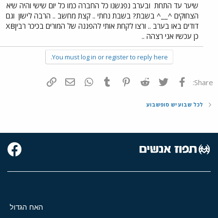
שיער עד התחת
ובערב נפגשנו כל החברה כמו כל יום שישי והיה שיא
הצחוקים ^__^ בשבת? בשבת נחתי .. קצת מחשב .. הרבה לישון
וגם
דודים באו בערב .. ורצו לקחת אותי להפגנה של המורים בכיכר רביןXB
כן עכשיו אני רצהה ..
You must log in or register to reply here.
פייסבוק
Twitter
Reddit
Pinterest
Tumblr
WhatsApp
דואר אלקטרוני
הוסף קישור
Share:
לכל שבוע יש סופשבוע
האח הגדול