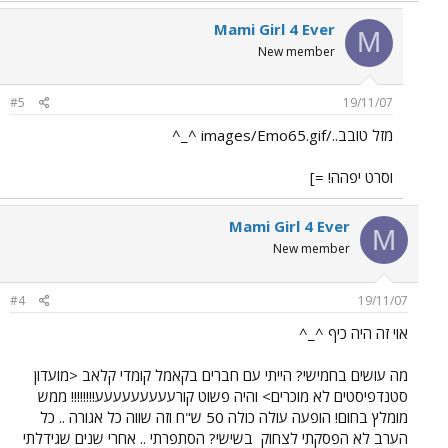
Mami Girl 4 Ever
M
New member
#5
19/11/07
מזל טובב../images/Emo65.gif ^_^
וסרט יפהה! =]
Mami Girl 4 Ever
M
New member
#4
19/11/07
אוי זה היה כיף ^_^
מה עושים בחמישי? הייתי עם חברים בקאמל קומדי קלאב <מועדון
סטנדפיסטים לא מוכרים> והיה פשוט קורעעעעעעעעע!!!!!!!! ממש
מומלץ בחום! הופעה עולה כולה 50 ש"ח וזה שווה כל אגורה .. כל
הערב לא הפסקתי לצחוק
בשישי? הסתפרתי .. אחרי שנים שגידלתי