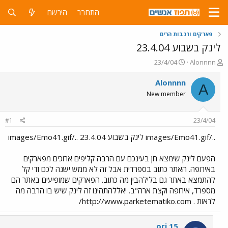
התחבר
הירשם
פארקים ורכבות הרים
לינק בשבוע 23.4.04
פ
פ
23/4/04
Alonnnn
ו
ו
ת
ר
Alonnnn
A
ח
ס
New member
ה
ם
נ
ב
ו
ת
#1
23/4/04
ש
א
א
ר
../images/Emo41.gif לינק בשבוע 23.4.04 ../images/Emo41.gif
י
ך
הפעם לינק שימצא חן בעינכם עם הרבה קליפים ארוכים מפארקים
באירופה. האתר כתוב בספרדית אבל זה לא ממש ישנה לכם ודי קל
להתמצא באתר גם בלילהבין מה כתוב. הפארקים שמופיעים באתר הם
מספרד, אירופה וקצת ארה"ב. יאללהתהינו זה לינק שיש בו הרבה מה
לראות . http://www.parketematiko.com/
ori 15