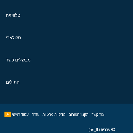
טלוויזיה
סלולארי
מבשלים כשר
חתולים
צור קשר
תקנון הפורום
מדיניות פרטיות
עזרה
עמוד ראשי
עברית (he_IL)