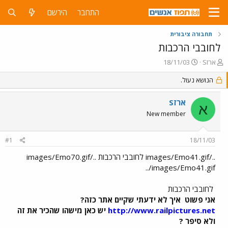
התחבר
הירשם
תחבורה ציבורית
לחובבי הרכבות
פ
פ
ארזS
18/11/03
ו
ו
ת
ר
הנושא נעול.
ח
ס
ה
ם
ארזS
א
נ
ב
New member
ו
ת
ש
א
א
ר
#1
18/11/03
י
ך
../images/Emo41.gif לחובבי הרכבות ../images/Emo70.gif
../images/Emo41.gif
לחובבי הרכבות
אני פשוט
איך לא ידעתי שקיים אתר כזה?
http://www.railpictures.net
יש כאן מישהו שהכיר את זה
ולא סיפר ?