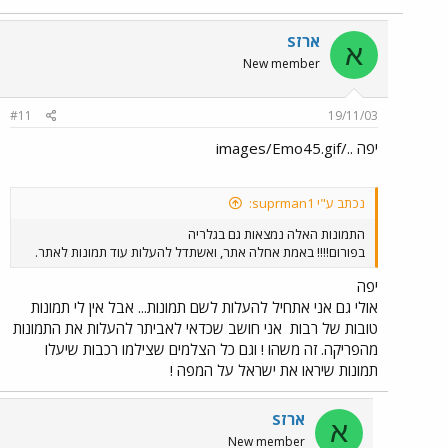
ארזS
א
New member
#11
19/11/03
יפה ../images/Emo45.gif
נכתב ע"י suprman1:
התמונות האלה נמצאות גם בגלריה
בפורום!!!! באמת אחלה אתר, ואשתדל להעלות עוד תמונות לאתר.
יפה
אולי גם אני אתחיל להעלות לשם תמונות... אבל אין לי תמונות
טובות של רבות
אני חושב שכדאי לאביתר להעלות את התמונות
מהפריקה. זה משהו ! וגם כל הצלמים שצילמו רכבות שיעלו
תמונות שיראו את ישראל על המפה !
ארזS
א
New member