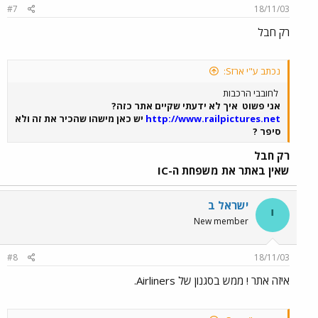
#7
18/11/03
רק חבל
נכתב ע"י ארזS:
לחובבי הרכבות
אני פשוט
איך לא ידעתי שקיים אתר כזה?
http://www.railpictures.net
יש כאן מישהו שהכיר את זה ולא
סיפר ?
רק חבל
שאין באתר את משפחת ה-IC
ישראל ב
י
New member
#8
18/11/03
איזה אתר ! ממש בסגנון של Airliners.