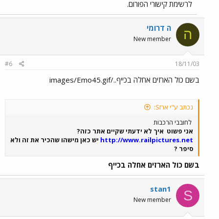
לרשימת קישורי הפורום.
ה דרומי
ה
New member
#6
18/11/03
בשם כול הארזים אחלה בכייף../images/Emo45.gif
נכתב ע"י ארזS:
לחובבי הרכבות
אני פשוט
איך לא ידעתי שקיים אתר כזה?
http://www.railpictures.net
יש כאן מישהו שהכיר את זה ולא
סיפר ?
בשם כול הארזים אחלה בכייף
stan1
S
New member