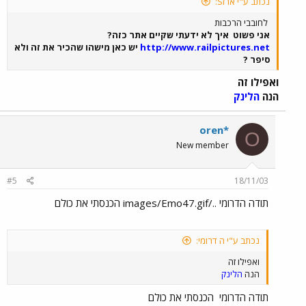
נכתב ע"י ארזS:
לחובבי הרכבות
אני פשוט
איך לא ידעתי שקיים אתר כזה?
http://www.railpictures.net
יש כאן מישהו שהכיר את זה ולא
סיפר ?
ואפילו זה
הנה
הלינק
oren*
O
New member
#5
18/11/03
תודה הדרומי ../images/Emo47.gif הכנסתי את כולם
נכתב ע"י ה דרומי:
ואפילו זה
הנה
הלינק
תודה הדרומי
הכנסתי את כולם