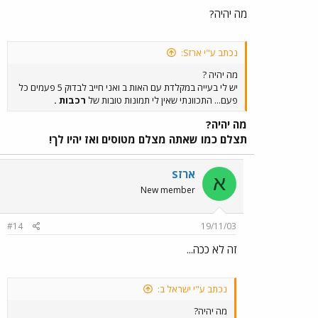
מה יהיה?
נכתב ע"י ארזS:
מה יהיה ?
יש לי בעייה במקלדת עם האות ב ואני חייב לבדוק 5 פעמים כל
פעם... התכוונתי שאין לי תמונות טובות של
רכבות .
מה יהיה?
תצלם כמו שאתה מצלם מטוסים ואז יהיו לך!
ארזS
א
New member
#14
19/11/03
זה לא ככה...
נכתב ע"י ישראל ב:
מה יהיה?