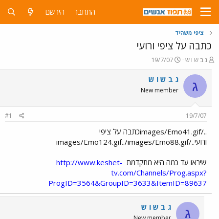
התחבר
הירשם
ציפי משהיד
כתבה על ציפי ורועי
פ
פ
ג ב ש ו ש
19/7/07
ו
ו
ת
ר
ג ב ש ו ש
ג
ח
ס
New member
ה
ם
נ
ב
ו
ת
#1
19/7/07
ש
א
א
ר
../images/Emo41.gifכתבה על ציפי
י
ורועי../images/Emo124.gif../images/Emo88.gif
ך
שיראו עד כמה היא מתקדמת
http://www.keshet-
tv.com/Channels/Prog.aspx?
ProgID=3564&GroupID=3633&ItemID=89637
ג ב ש ו ש
ג
New member