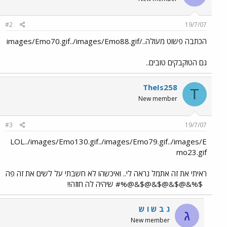
#2
19/7/07
הכתבה פשוט מעולה../images/Emo70.gif../images/Emo88.gif
גם הטוקבקים טובים..
TheIs258
T
New member
#3
19/7/07
LOL../images/Emo130.gif../images/Emo79.gif../images/E
mo23.gif
ראיתי את זה אתמל נראה לי.. ואיכשהו לא חשבתי על לשים את זה פה
$%&@$&@$&@$&@%# שיהיה לה חוזה!!
ג ב ש ו ש
ג
New member