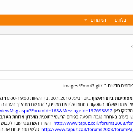
בלוגים
המומחים
סתיימת ביום ראשון!
ביום 
ל אותנו שאלות העוסקות בתחום עליו אנו ממונים, להתרשם מתהליך העבודה 
קליקו כאן:
08/ViewMsg.aspx?ForumId=168&MessageId=137693897
י בערב בארוחה טובה והופעה בפורום הרשמי לתוכנית
מועדון ארוחת הערב
http://www.tapuz.co.il/forums2008/
השורד השרמנטי עובר לכבוש א
http://www.tapuz.co.il/forums2008/forumP
גולשי תפוז יבחרו את ה