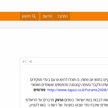
התחבר
הירשם
חיפוש
#1
רביעי, 20.1.2010, בין השעות 16:00-19:00 נקיים בתפוז יום פתוח, בו תוכלו להיפגש עם בעלי תפקידים
שלנו ולקבל טעימה קטנטנה מהתפוזים שעומדים מאחורי
http://www.tapuz.co.il/Forums20
פורומים
ת לבבות בנות ישראל. בפורום
הרווק
מדברים על הריאלטי
שירים שיכבדו מדי שבוע במצעד של רשת ג'. בואו להציע,