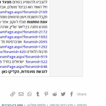
להצביע ולהשפיע בפורום
מצעד הש
חיל האוויר הוא כביכול מושלם, א
forumPage.aspx?forumId=2169
תקבלו תשובות ויעוץ מרופאים מומח
עונת החתונות
תוכלו לעקוב אחרי 
מפגש פסגה בין ליאור שליין, אורנה
forumPage.aspx?forumId=2172
forumPage.aspx?forumId=1692
forumId=2095
אוניברסיטת תל 
forumPage.aspx?forumId=1292
תרבות הלאדינו
spx?forumId=420
/forumPage.aspx?forumId=919
forumId=522
ישראלים בחו"ל
25
/forumPage.aspx?forumId=648
להגשת מועמדות, הקליקו כאן:
p
פייסבוק
Twitter
Reddit
Pinterest
Tumblr
WhatsApp
דואר אלקטרונ
הוסף קי
Share:
פורומים
מדע בדיוני ופנטזיה
טלוויזיה וקולנוע
מסע בין כוכבים