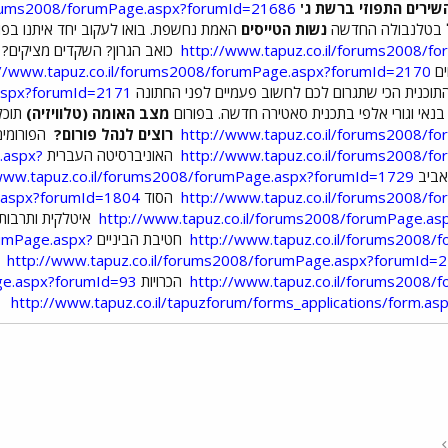
ירים התפוזי ברשת ג'
forums2008/forumPage.aspx?forumId=21686
בל בטלנבולה החדשה
נשות הטייסים
האמת נחשפת. בואו לעקוב יחד איתנו בפו
http://www.tapuz.co.il/forums2008/
כואב הגרון? השקדים מציקים? 
ים
://www.tapuz.co.il/forums2008/forumPage.aspx?forumId=2170
התוכנית הכי שתגרום לכם לחשוב פעמיים לפני החתונה
.aspx?forumId=2171
 בנאי וגורי אלפי בתכנית סאטירה חדשה. בפורום
מצב האומה (טלוויזיה)
תוכל
http://www.tapuz.co.il/forums2008/
רוצים לנהל פורום?
הפורומים
http://www.tapuz.co.il/forums2008/
האוניברסיטה העברית
.aspx?
אביב
/www.tapuz.co.il/forums2008/forumPage.aspx?forumId=1729
http://www.tapuz.co.il/forums2008/
הסוד
e.aspx?forumId=1804
http://www.tapuz.co.il/forums2008/forumPage.a
איטלקית ותרבות 
http://www.tapuz.co.il/forums2008
חטיבת הביניים
rumPage.aspx?
http://www.tapuz.co.il/forums2008/forumPage.aspx?forumId=
פ
http://www.tapuz.co.il/forums2008
הכרויות
age.aspx?forumId=93
http://www.tapuz.co.il/tapuzforum/forms_applications/form.as
י
שור