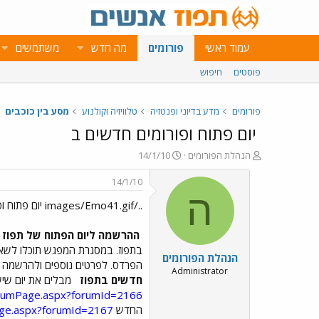
עמוד ראשי
פורומים
מה חדש
משתמשים
פוסטים
חיפוש
פורומים
מדע בדיוני ופנטזיה
טלוויזיה וקולנוע
מסע בין כוכבים
יום פתוח ופורומים חדשים ב
פ
פ
הנהלת הפורומים
14/1/10
ו
ו
ת
ר
14/1/10
ח
ס
ה
../images/Emo41.gif יום פתוח ופורומים חדשים ב../images/Emo43.gif
ה
ם
נ
ב
ו
ת
ההרשמה ליום הפתוח של תפוז מ
ש
א
בתפוז. במסגרת המפגש תוכלו לשאו
הנהלת הפורומים
א
ר
הפרדס. לפרטים נוספים ולהרשמה ה
י
Administrator
חדשים בתפוז
מבלים את יום שיש
ך
forumPage.aspx?forumId=2166
החדש
age.aspx?forumId=2167