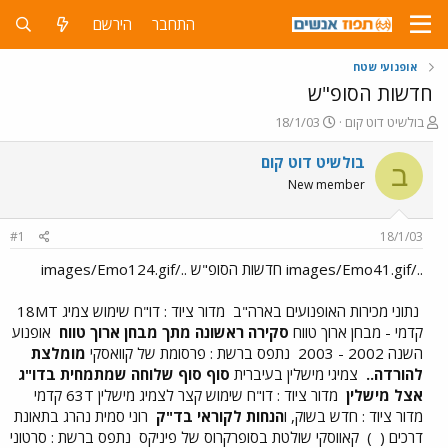
התחבר
הירשם
אופנועי שטח
חדשות הסופ"ש
פ
פ
בולשיט דוט קום
18/1/03
ו
ו
ת
ר
בולשיט דוט קום
ב
ח
ס
New member
ה
ם
נ
ב
ו
ת
#1
18/1/03
ש
א
א
ר
../images/Emo41.gif חדשות הסופ"ש ../images/Emo124.gif
י
ך
נתוני מכירות האופנועים בארה"ב
מדור ציוד : דו"ח שימוש צמיג 18MT
קדמי - מבחן ארוך טווח
סקירה ראשונה מתך מבחן ארוך טווח
אופנוע
השנה 2002 - 2003
נתפס ברשת : פרסומת של קוואסקי
מומלצת
להורדה..
צמיגי מישלין בעיברית
סוף סוף שלוחה שמתמחית בדו"ג
אצל מישלין
מדור ציוד : דו"ח שימוש קצר לצמיג מישלין 63T קדמי
מדור ציוד : חדש בשוק, ו
הנחות לקוראי בד"ק
רוני סמית נהרג בתאונת
דרכים (
)
קאווסקי שולטת בסופרקרוס של פיניקס
נתפס ברשת : סרטוני