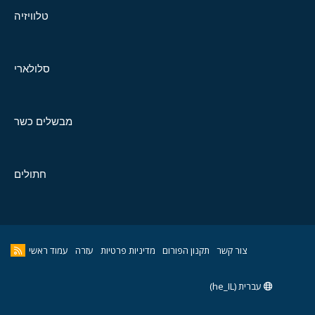
טלוויזיה
סלולארי
מבשלים כשר
חתולים
צור קשר
תקנון הפורום
מדיניות פרטיות
עזרה
עמוד ראשי
עברית (he_IL)