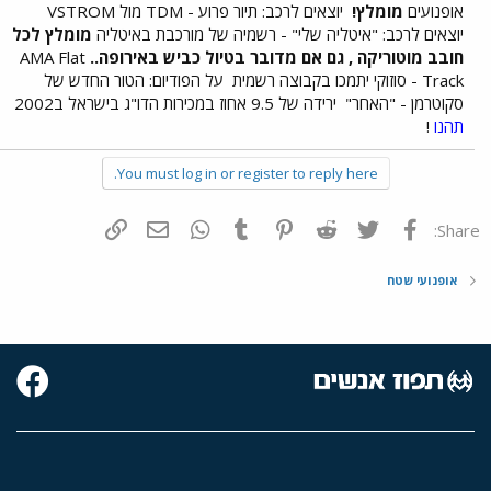
אופנועים
מומלץ!
יוצאים לרכב: תיור פרוע - TDM מול VSTROM
יוצאים לרכב: "איטליה שלי" - רשמיה של מורכבת באיטליה
מומלץ לכל
חובב מוטוריקה , גם אם מדובר בטיול כביש באירופה..
AMA Flat
Track - סוזוקי יתמכו בקבוצה רשמית
על הפודיום: הטור החדש של
סקוטרמן - "האחר"
ירידה של 9.5 אחוז במכירות הדו"ג בישראל ב2002
תהנו
!
You must log in or register to reply here.
פייסבוק
Twitter
Reddit
Pinterest
Tumblr
WhatsApp
דואר אלקטרוני
הוסף קישור
Share:
אופנועי שטח