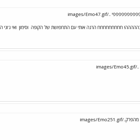
ת בההההה! חחחחחחחחח הרגה אותי עם התחפושת של הקופה
וסימון
ואי ג'וני 
ima