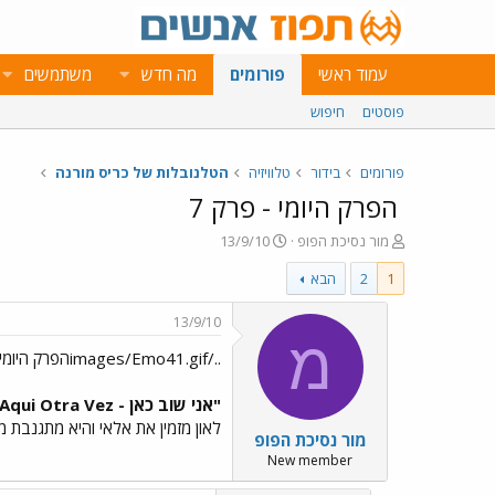
עמוד ראשי
פורומים
מה חדש
משתמשים
פוסטים
חיפוש
פורומים
בידור
טלוויזיה
הטלנובלות של כריס מורנה
הפרק היומי - פרק 7
פ
פ
מור נסיכת הפופ
13/9/10
ו
ו
1
2
הבא
ת
ר
ח
ס
ה
ם
13/9/10
נ
ב
מ
../images/Emo41.gifהפרק היומי - פרק 7../images/Emo41.gif
ו
ת
ש
א
א
ר
"אני שוב כאן - Estoy Aqui Otra Vez"
י
לאון מזמין את אלאי והיא מתגנבת 
מור נסיכת הפופ
ך
New member