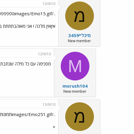
13/9/10
מ
../images/Emo15.gifטפפפפפפפפפפפפפפי ../images/Emo47.gif
איןאין מלכה ! אני מאוהבתתת
מיכליי3459
New member
13/9/10
M
מסכימה עם כל מילה שכתבת ../ges/Emo45.gif
morush104
New member
13/9/10
מ
../images/Emo251.gifתמונות מהפרק../images/Emo251.gif
+