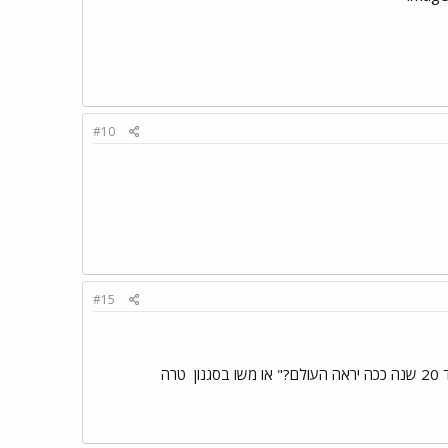
#10
#15
ון
טרה