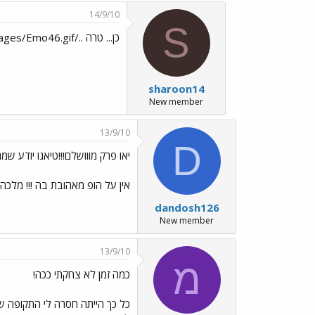
14/9/10
S
כן... טרה ../images/Emo46.gif
sharoon14
New member
13/9/10
D
יאו פרק מווושלם!!!טיאגו יודע שמר בחיים!../.gif
אין על הופ מאהובת בה !!! מלכה!
dandosh126
New member
13/9/10
מ
כמה זמן לא צחקתי ככה!
כל כך הייתה חסרה לי התקופה ש