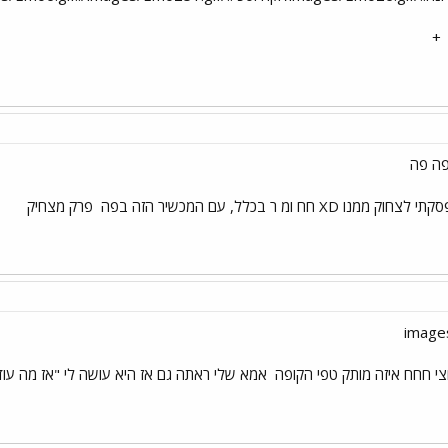
+
פה פה
 ממנו XD חח ומ ר בכלל, עם המכשיר הזה בפה
פרק מצחיק
י חחח איזה מותק טפי הקופה
אמא שלי ראתה גם אז היא עושה לי "אז מה עוד 20 שנה ככה יראה העולם?" או משו בסגנ