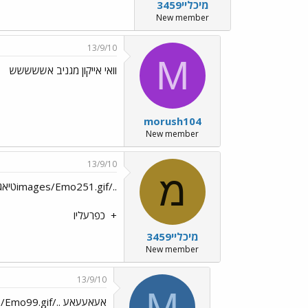
מיכליי3459
New member
13/9/10
M
וואי אייקון מגניב אששששש
morush104
New member
13/9/10
מ
../images/Emo251.gifטיאגו../images/Emo168.gif../images/Emo251.gif
+
כפרעליו
מיכליי3459
New member
13/9/10
M
אעאעעאע ../images/Emo99.gif