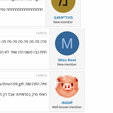
מ
חחחחחחחחחחחחחחחח טפי
מיכליי3459
New member
13/9/10
M
פרה פה פה פה פה פה פה פה 
חחח נצ'ו פשוט הרג אותי
לא הפסקתי לצחוק
Miss Roni
New member
13/9/10
איזה התרגשות../images/Emo109.gif
ראיתי פרק בטלוויזיה!!
אבל רק חצ
didalf
Well-known member