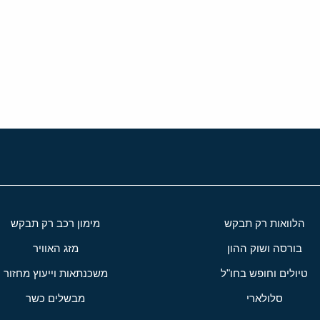
י
שור
הלוואות רק תבקש
מימון רכב רק תבקש
בורסה ושוק ההון
מזג האוויר
טיולים וחופש בחו"ל
משכנתאות וייעוץ מחזור
סלולארי
מבשלים כשר