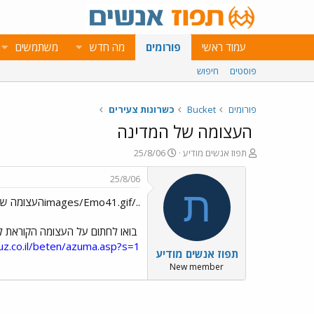
עמוד ראשי
פורומים
מה חדש
משתמשים
פוסטים
חיפוש
פורומים
Bucket
כשרונות צעירים
העצומה של המדינה
פ
פ
תפוז אנשים מודיע
25/8/06
ו
ו
ת
ר
25/8/06
ח
ס
ת
../images/Emo41.gifהעצומה של המדינה../images/Emo41.gif
ה
ם
נ
ב
ו
ת
בואו לחתום על העצומה הקוראת ל
ש
א
uz.co.il/beten/azuma.asp?s=1
תפוז אנשים מודיע
א
ר
י
New member
ך