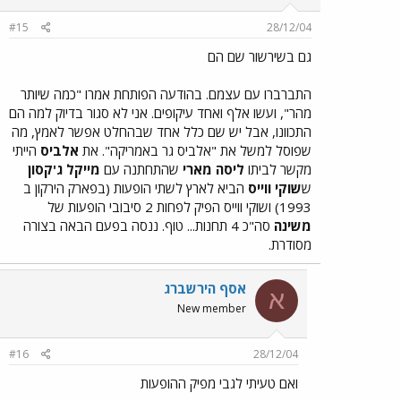
#15
28/12/04
גם בשירשור שם הם
התברברו עם עצמם. בהודעה הפותחת אמרו "כמה שיותר
מהר", ועשו אלף ואחד עיקופים. אני לא סגור בדיוק למה הם
התכוונו, אבל יש שם כלל אחד שבהחלט אפשר לאמץ, מה
שפוסל למשל את "אלביס גר באמריקה". את
אלביס
הייתי
מקשר לביתו
ליסה מארי
שהתחתנה עם
מייקל ג'קסון
ש
שוקי ווייס
הביא לארץ לשתי הופעות (בפארק הירקון ב
1993) ושוקי ווייס הפיק לפחות 2 סיבובי הופעות של
משינה
סה"כ 4 תחנות... טוף. ננסה בפעם הבאה בצורה
מסודרת.
אסף הירשברג
א
New member
#16
28/12/04
ואם טעיתי לגבי מפיק ההופעות