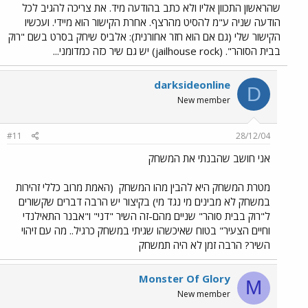
שהראשון התכוון אליו ולא כתב בהודעה מיד. את צריכה להגיב לכל
הודעה שניה ע"מ להסיט מהרצף. אחרת הקישור הוא מיידי. ועכשיו
הקישור שלי (גם אם הוא חזר אחורנית): אלביס שיחק בסרט בשם "רוק
בבית הסוהר". (jailhouse rock) יש גם שיר כזה כמדומני...
darksideonline
D
New member
#11
28/12/04
אני חושב שהבנתי את המשחק
מטרת המשחק היא להבין מהו המשחק
(האמת מרוב כללי זהירות
במשחק לא מבינים מי נגד מי) בקיצור יש הרבה דברים שקשורים
ל"רוק בבית סוהר" שניים מהם-זה השיר "דני" ו"אבנר התאילנדי
וחיים הצעיר" בטוח שאיכשהו שגיתי במשחק כרגיל.. מה עם זיהוי
השיר? הרבה זמן לא היה תמשחק
Monster Of Glory
M
New member