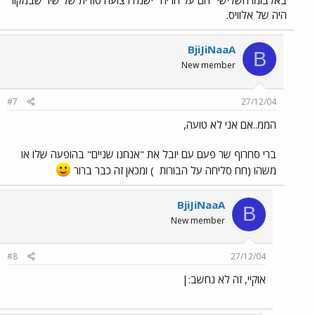
באלבומו השלישי "חם על הריח" ישנה רצועה סודית של שיר שבמקור
היה של אלוויס.
BjiJiNaaA
B
New member
#7
27/12/04
הממ..אם אני לא טועה,
ברי סחרוף שר פעם עם יובל את "אנחנו שניים" בהופעה שלו או
משהו (חח סליחה על הבורות
) ומכאן זה כבר ברור
BjiJiNaaA
B
New member
#8
27/12/04
אוקיי, זה לא נחשב:|