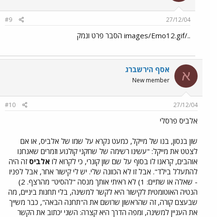
#9
27/12/04
../images/Emo12.gif הסבר פרט ונמק
אסף הירשברג
א
New member
#10
27/12/04
אלביס פרסלי
שון בנסון, בנו של מייקל, כמעט נקרא על שמו של אלביס, או אם
לצטט את מייקל: "עשינו רשימה של שחקני קולנוע וזמרים שאנחנו
אוהבים, קראנו לו בסוף על שם שון קונרי, כי לקרוא לו
אלביס
זה היה
להתעלל בילד". אבל זו לא הכוונה שלי. יש לי קישור אחר, אבל לפניו
- שאלה או שתיים: 1) לא ראיתי אותך מנסה "להסיט" מהרצף. 2)
הנטיה האוטומטית לקישור היא לקשר למשינה, בלי תחנות ביניים, מה
שבעצם קורה, זה שהראשון שרושם את ה"תחנה הבאה", כבר משייך
את העניין למשינה, ומפה הדרך היא קצרה: השני יכתוב את הקשר