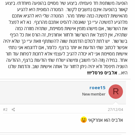
הופעה משותפת חד פעמית/ ביצוע שיר מסויים בהופעה מיוחדת/ ביצוע
קאוור בהופעה אינם נחשבים לקשר.
המטרה הסופית היא להגיע
מהאישיות למשינה כמה שיותר מהר.
המטרה שלי היא להניא אתכם
מלהגיע למשינה ע"י כך שאנסה להסיט אתכם מהרצף.
נא לא לפצל
את השרשור, אם מישהו מזמין אישיות מסויימת, שתהיה מוזרה כמה
שתהיה, אין לפצל את השרשור ולחזור אחורנית, זה הורס את כל הכיף
בשרשור.
יש לתת לכולם הזדמנות שווה להשתתף וזאת ע"י כך שלא יהיה
אפשר לכתוב שתי הודעות או יותר ברצף. כלומר, אם לדוגמא אני נתתי
אישיות מסויימת אני לא יכולה להגיב לעצמי אלא לחכות לפחות עוד תור
אחד. במידה (וזה הכי חשוב) ומישהו ישלח שתי הודעות ברצף, ההודעה
השניה תיפסל ולא יהיה ניתן לחזור על אותה אישיות שוב. והדמות שלנו
היא...
אלביס פרסלי!!!
roee15
R
New member
#2
27/12/04
אלביס הוא אמריקאי