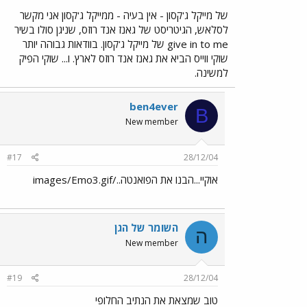
של מייקל ג'קסון - אין בעיה - ממייקל ג'קסון אני מקשר
לסלאש, הגיטריסט של גאנז אנד רוזס, שניגן סולו בשיר
give in to me של מייקל ג'קסון. בוודאות גבוהה יותר
שוקי ווייס הביא את גאנז אנד רוזס לארץ. ו... שוקי הפיק
למשינה.
ben4ever
B
New member
#17
28/12/04
אוקיי...הבנו את הפואנטה../images/Emo3.gif
השומר של הגן
ה
New member
#19
28/12/04
טוב שמצאת את הנתיב החלופי