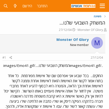
התחבר
הירשם
משינה
המשחק השבועי שלנו...
פ
פ
27/12/04
Monster Of Glory
ו
ו
ת
ר
Monster Of Glory
M
ח
ס
New member
ה
ם
נ
ב
ו
ת
#1
27/12/04
ש
א
א
ר
../images/Emo41.gifהמשחק השבועי שלנו...../images/Emo41.gif
י
ך
החוקים...
בכל שבוע אני אפרסם שם של אישיות מפורסמת.
כל אחד
בתורו אמור לקשר את האישיות הזאת לאישיות אחרת וממנה לקשר
לאישיות אחרת וכך הלאה, והמטרה היא לבסוף להגיע לאחד מחברי
משינה.
אין לחזור על אותה אישיות פעמיים באותו השרשור.
הקישור יכול
להיות אך ורק כאשר אישיות X היא קרובת משפחה מדרגה ראשונה/
חברה בלהקה/ הפיקה דיסק או שיר/ כתבה או הלחינה שיר/ ביצעה
שיר/ עשתה קאוור לשיר של/ עם/ ל אישיות Y שמקושרת אליה, ולהפך.