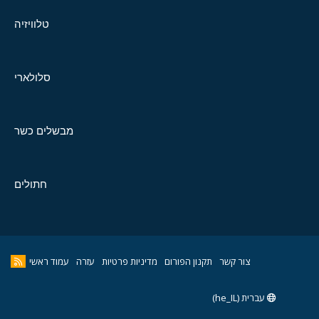
טלוויזיה
סלולארי
מבשלים כשר
חתולים
צור קשר
תקנון הפורום
מדיניות פרטיות
עזרה
עמוד ראשי
עברית (he_IL)