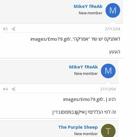
MikeY fReAk
M
New member
#3
27/12/04
לאתניקס יש שיר "אמריקה"../images/Emo79.gif
העעע
MikeY fReAk
M
New member
#4
27/12/04
רגע:|../images/Emo79.gif
זה לפי הכללים?|אייקוןגבותמסנג'רי|
The Purple Sheep
T
New member