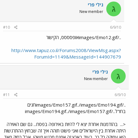
גילי פרי
ג
New member
#10
6/9/10
../images/Emo12.gifאופסססס, הקישור
http://www.tapuz.co.il/Forums2008/ViewMsg.aspx?
ForumId=1149&MessageId=144907679
גילי פרי
ג
New member
#11
6/9/10
../images/Emo157.gif../images/Emo194.gifחגים
בחו"ל../images/Emo194.gif../images/Emo157.gif
<...
בהזדמנות אחרת יצא לי להיות באירופה בפסח... גם שם האוירה
היתה אחרת בין הישראלים ואני פשוט תוהה איך זה שבחוץ ההתרגשות
היא עמוקה כל כך, בעוד בארץ זה אמנם מרגש משהו, אבל רחוק מאד