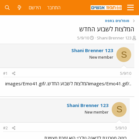
התחבר
הירשם
מומלצים בתפוז
המלצות לשבוע החדש
פ
פ
5/9/10
Shani Brenner 123
ו
ו
ת
ר
Shani Brenner 123
S
ח
ס
New member
ה
ם
נ
ב
ו
ת
#1
5/9/10
ש
א
א
ר
../images/Emo41.gifהמלצות לשבוע החדש../images/Emo41.gif
י
ך
Shani Brenner 123
S
New member
#2
5/9/10
ריטה מפרגנת לדיאנה גולבי: היא זמרת מצויינת