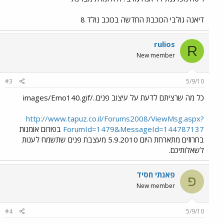
דיאנה גולבי הכוכבת החדשה בכוכב נולד 8
rulios
R
New member
#3
5/9/10
כל מה שרציתם לדעת על עיצוב פנים../images/Emo140.gif
http://www.tapuz.co.il/Forums2008/ViewMsg.aspx?
ForumId=1479&MessageId=144787137
בפורום אומנות
בחרוזים מתארחת היום 5.9.2010 מעצבת פנים שתשמח לענות
לשאלותיכם.
פאנתי חסיד
פ
New member
#4
5/9/10