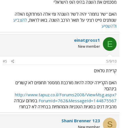
מסכמים את השנה בהיפ הופ הישראלי
האם "שיר נחמה" יהיה לשיר השנה? ומי אלה הפרודוקס האלה
שנותנים פייט רציני על תואר הרכב השנה. בואו לראות,
להצביע
ולהשפיע
einatgross1
E
New member
#5
5/9/10
קריירת טלאים
האם הקריירה יכולה להיות מורכבת ממספר תחומים לא קשורים
בינהם?
http://www.tapuz.co.il/Forums2008/ViewMsg.aspx?
ForumId=762&MessageId=144875567
בפורום עבודה
מהבית דנים בסוגיות הטכניות והמהותיות בבחירה לא לבחור!
Shani Brenner 123
S
New member