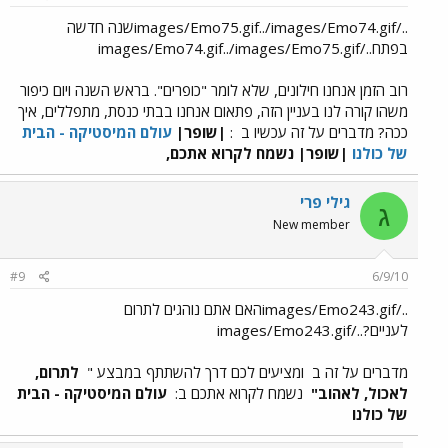
../images/Emo75.gif../images/Emo74.gifשנה חדשה
בפתח../images/Emo74.gif../images/Emo75.gif
רוב הזמן אנחנו חילונים, שלא לומר "כופרים". בראש השנה ויום כיפור
משהו קורה לנו בעניין הזה, פתאום אנחנו בבתי כנסת, מתפללים, איך
ככה? מדברים על זה עכשיו ב
:
|שופר|
עולם המיסטיקה - הבית
של כולנו
|שופר| נשמח לקרוא אתכם,
גילי פרי
ג
New member
#9
6/9/10
../images/Emo243.gifהאם אתם נוהגים לתרום
לעניים?../images/Emo243.gif
מדברים על זה ב
ומציעים לכם דרך להשתתף במבצע "
לתרום,
לאכול, לאהוב"
נשמח לקרוא אתכם ב:
עולם המיסטיקה - הבית
של כולנו