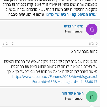
בעוצמות שמרגישים בחוץ. או שאולי זו רק אני?
קרה לכם להיות בחו"ל
בתקופות החגים?
חוויתם משהו דומה?......>
מדברים על זה עכשיו ב
:
עולם המיסטיקה - הבית של כולנו
שתפו אותנו, יהיה סבבה
מלאך הברית
מ
New member
#12
6/9/10
להיות בובה על חוט
מדען גילה שבעזרת קרן לייזר בלבד ניתן להשפיע על ההכרה ותפיסה
של האדם במציאות ולגרום לו לחשוב שהוא ביצע את ההחלטה
כאשר בעצם קרן הלייזר היא זאת שמכוונת את גופו לפעול כך או כך
http://www.tapuz.co.il/Forums2008/ViewMsg.aspx?
ForumId=685&MessageId=144886047
האמא של אור
ה
New member