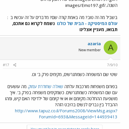
השנה../images/Emo197.gif
בשביל מה זה טוב? מה באמת קורה שם? מדברים על זה עכשיו ב
:
עולם המיסטיקה - הבית של כולנו
נשמח לקרוא גם אתכם,
תבואו, מעניין אצלינו
azaria
A
New member
#17
7/9/10
שינוי שם המשפחה כשמתגרשים, מקימים פרק ב' וכו.
בפורום משפחות מורכבות עלתה
שאלה שחודרת עמוק
. מה עושעים
עם שם המשפחה כשמתגרשים. כשמקימים משפחה בפרק ב'. איך
מושפעת ההחלטה מקיומם או או אי קיומם של ילדים? האם קיש, ומהו
ההבדל בין גברים לנשים בהיבט הזה?
http://www.tapuz.co.il/Forums2008/ViewMsg.aspx?
ForumId=693&MessageId=144939413
You must log in or register to reply here.