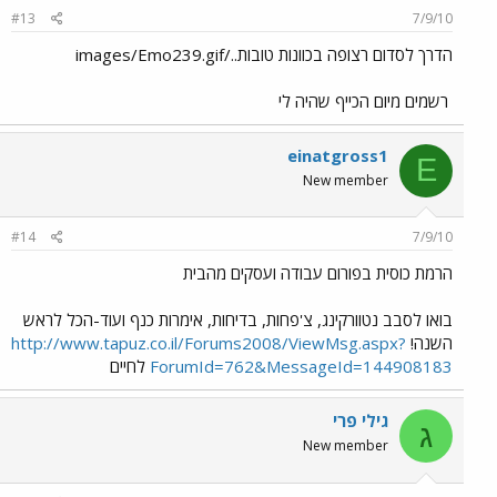
#13
7/9/10
הדרך לסדום רצופה בכוונות טובות../images/Emo239.gif
רשמים מיום הכייף שהיה לי
einatgross1
E
New member
#14
7/9/10
הרמת כוסית בפורום עבודה ועסקים מהבית
בואו לסבב נטוורקינג, צ'פחות, בדיחות, אימרות כנף ועוד-הכל לראש
השנה!
http://www.tapuz.co.il/Forums2008/ViewMsg.aspx?
ForumId=762&MessageId=144908183
לחיים
גילי פרי
ג
New member