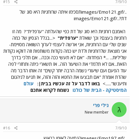
#15
7/9/10
../images/Emo121.gifתסכימו איתה שרוחניות היא סוג של
דת?../images/Emo121.gif
האמנם רוחניות היא סוג של דת כפי שהעלתה "ערפדית"?
מה זו
רוחניות בעצם? וכך שואלת
"ערפדית"
<...בגלל הנסיון של כמה
שנים שלי עם הרוחניות, אני ארשה לעצמי לערוך השוואה מסויימת-
אני מוצאת שלרוחניות ולדת יש כמה נקודות משותפות וזה דווקא נקודות
שליליות... ...* הפחדות- "אם לא תעשי ככה וככה... אם תלכי בדרך
הזאת...אם לא תלמדי את השיעור הזה.. אז תשארי כיתה ותחזרי לפה
עוד הפעם ועם שיעורי נשמה הרבה יותר קשים" זה אותו הדבר מה
שהדת אומרת "אם תבצעו את החטא והזה והזה, אז תגיעו לגיהנום
ותיענשו"......>
בואו לדבר על זה עכשיו בבית|:
עולם
המיסטיקה - הבית של כולנו
נשמח לקרוא אתכם
גילי פרי
ג
New member
#16
7/9/10
../images/Emo197.gifהנסיעה לאומן בראש