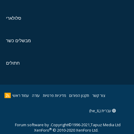
סלולארי
מבשלים כשר
חתולים
צור קשר
תקנון הפורום
מדיניות פרטיות
עזרה
עמוד ראשי
עברית (he_IL)
Forum software by
Copyright©1996-2021,Tapuz Media Ltd.
®
XenForo
© 2010-2020 XenForo Ltd.