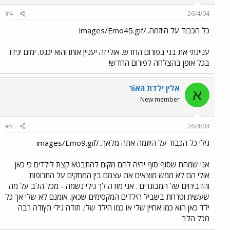
#4
26/4/04
כל הכבוד על היוזמה../images/Emo45.gif
עניינתי את בני בפורום החדש. אולי זה יעניין אותו והוא יכנס. ימים יגידו.
בכל אופן בהצלחה לפורום החדש!
אלין ילדת האiר
א
New member
#5
26/4/04
גילי כל הכבוד על היוזמה אתה מלאך../images/Emo9.gif
אני שמהח שסוף סוף יהיה להם מקום להתבטא קצת לילדים כי כאן
אולי הם לא ממש מוצאים את עצמם בין המחקים על התרופות
והדבירוים של המבוגרים . אני מודה לך גילי נשמה - מכל הלב על מה
שעשית וטרחת בשביל הילדים המקסימים שכאן. אומנם לא שלי אך כל
ילד כאן הוא כמו אחיין שלי או כמו הילד שלי. תודה גילי תץודה רבה
מכל הלב