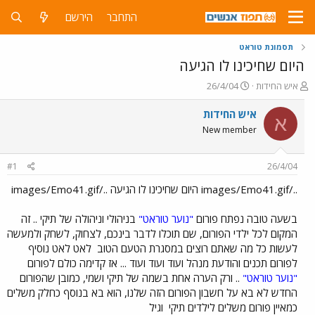
התחבר
הירשם
תסמונת טוראט
היום שחיכינו לו הגיעה
פ
פ
איש החידות
26/4/04
ו
ו
ת
ר
איש החידות
א
ח
ס
New member
ה
ם
נ
ב
ו
ת
#1
26/4/04
ש
א
א
ר
../images/Emo41.gif היום שחיכינו לו הגיעה ../images/Emo41.gif
י
ך
בשעה טובה נפתח פורום
"נוער טוראט"
בניהולי וניהולה של תיקי .. זה
המקום לכל ילדי הפורום, שם תוכלו לדבר בינכם, לצחוק, לשחק ולמעשה
לעשות כל מה שאתם רוצים במסגרת הטעם הטוב
לאט לאט נוסיף
לפורום תכנים והודעת מנהל ועוד ועוד ועוד ... אז קדימה כולם לפורום
"נוער טוראט"
.. ורק הערה אחת בשמה של תיקי ושמי, כמובן שהפורום
החדש לא בא על חשבון הפורום הזה שלנו, הוא בא בנוסף כחלק משלים
כמאיין פורום משלים לילדים תיקי
וגיל