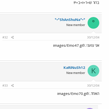
ברור ש=ר=ו=ב=י!!
°•°ShAnShuNa°•°
°
New member
#32
30/12/04
אני צועני../images/Emo47.gif
KaRiNuSh12
K
New member
#33
30/12/04
האחד../images/Emo70.gif