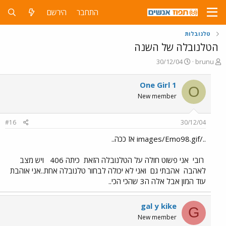
התחבר
הירשם
טלנובלות
הטלנובלה של השנה
פ
פ
30/12/04
brunu
ו
ו
ת
ר
One Girl 1
O
ח
ס
New member
ה
ם
נ
ב
ו
ת
#16
30/12/04
ש
א
א
ר
../images/Emo98.gif אז ככה..
י
ך
רובי
אני פשוט חולה על הטלנובלה הזאת
כיתה 406
ויש מצב
לאהבה
אהבתי גם
ואני לא יכולה לבחור טלנובלה אחת..אני אוהבת
עוד המון אבל אלה ה3 שהכי הכי..
gal y kike
G
New member