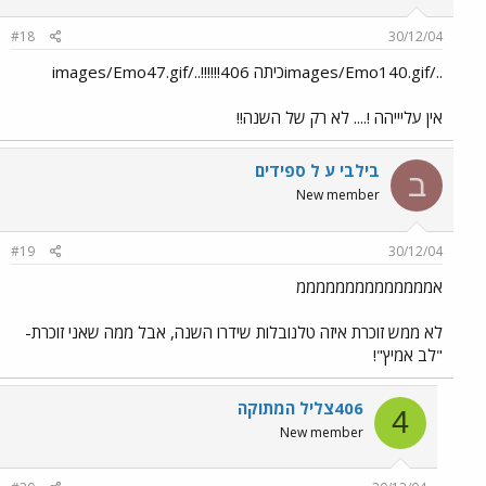
#18
30/12/04
../images/Emo140.gifכיתה 406!!!!!!../images/Emo47.gif
אין עליייהה !.... לא רק של השנה!!
בילבי ע ל ספידים
ב
New member
#19
30/12/04
אממממממממממממממ
לא ממש זוכרת איזה טלנובלות שידרו השנה, אבל ממה שאני זוכרת-
"לב אמיץ"!
406צליל המתוקה
4
New member