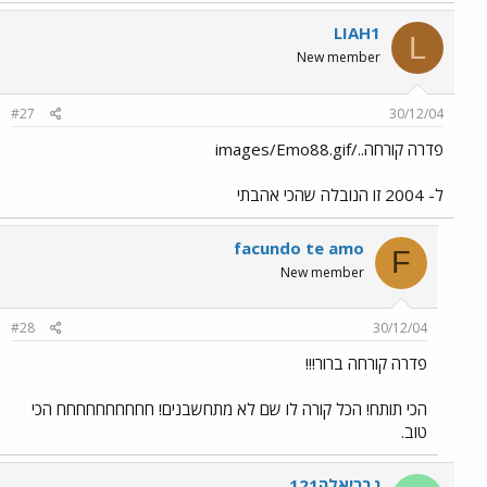
LIAH1
L
New member
#27
30/12/04
פדרה קורחה../images/Emo88.gif
ל- 2004 זו הנובלה שהכי אהבתי
facundo te amo
F
New member
#28
30/12/04
פדרה קורחה ברור!!!
הכי תותח! הכל קורה לו שם לא מתחשבנים! חחחחחחחחחח הכי
טוב.
גבריאלה121