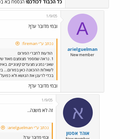
כל הכבוד לכולכם!
הנספח בא בכדי
1/9/05
A
ובמי מדובר ערן?
נכתב ע"י fireman:
arielguelman
הודעות לחברי הפורום
New member
1. נראה שמספר מצומצם מאוד של 
לשאלות ההכוונה כאן בפורום.... ב
בכדי לרענן את הנושא ולא כפועל 
ובמי מדובר ערן?
1/9/05
א
זה לא משנה...
נכתב ע"י arielguelman:
אוהד אסטון
ובמי מדובר ערן?
New member