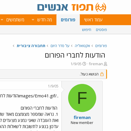
עמוד ראשי
פורומים
מה חדש
משתמשים
פוסטים
חיפוש
פורומים
אקטואליה
על סדר היום
תחבורה ציבורית
הודעות לחברי הפורום
פ
פ
1/9/05
fireman
ו
ו
ת
הנושא נעול.
ר
ח
ס
ה
ם
1/9/05
נ
ב
F
ו
ת
../images/Emo41.gifהודעות לחברי הפורום../images/Emo41.gif
ש
א
א
ר
הודעות לחברי הפורום
י
1. נראה שמספר מצומצם מאוד של 
ך
fireman
New member
עדכון בנוגע לתשובות לשאלות ההכוו