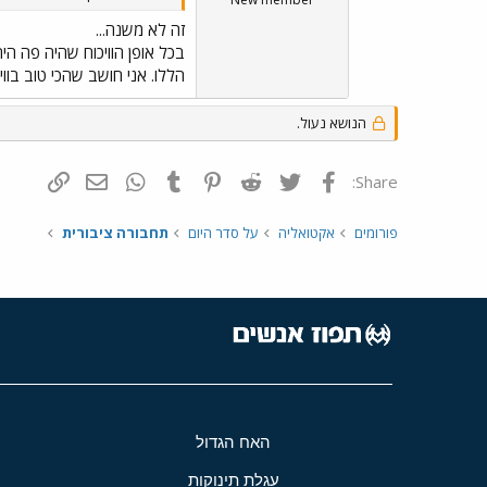
זה לא משנה...
בכל אופן הוויכוח שהיה פה היה
הללו. אני חושב שהכי טוב בוו
הנושא נעול.
פייסבוק
Twitter
Reddit
Pinterest
Tumblr
WhatsApp
דואר אלקטרונ
הוסף קי
Share:
פורומים
אקטואליה
על סדר היום
תחבורה ציבורית
האח הגדול
עגלת תינוקות