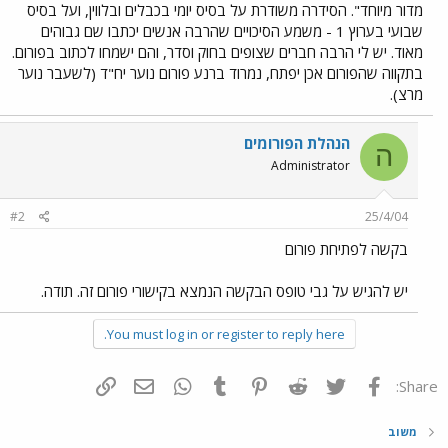
מדור מיוחד". הסידרה משודרת על בסיס יומי בכבלים ובלווין, ועל בסיס
שבועי בערוץ 1 - משמע הסיכויים שהרבה אנשים יכתבו שם גבוהים
מאוד. יש לי הרבה חברים שצופים בחוק וסדר, והם ישמחו לכתוב בפורום.
בתקווה שהפורום אכן יפתח, נמרוד ברנע פורום נוער יח"ד (לשעבר נוער
מרצ).
הנהלת הפורומים
ה
Administrator
#2
25/4/04
בקשה לפתיחת פורום
יש להגיש על גבי טופס הבקשה הנמצא בקישורי פורום זה. תודה.
You must log in or register to reply here.
פייסבוק
Twitter
Reddit
Pinterest
Tumblr
WhatsApp
דואר אלקטרוני
הוסף קישור
Share:
משוב