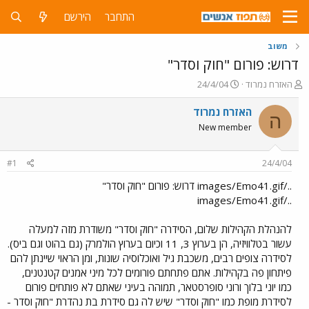
התחבר
הירשם
משוב
דרוש: פורום "חוק וסדר"
פ
פ
האזרח נמרוד
24/4/04
ו
ו
ת
ר
האזרח נמרוד
ה
ח
ס
New member
ה
ם
נ
ב
ו
ת
#1
24/4/04
ש
א
א
ר
../images/Emo41.gif דרוש: פורום "חוק וסדר"
י
../images/Emo41.gif
ך
להנהלת הקהילות שלום, הסידרה "חוק וסדר" משודרת מזה למעלה
עשור בטלוויזיה, הן בערוץ 3, 11 וכיום בערוץ הולמרק (גם בהוט וגם ביס).
לסידרה צופים רבים, משכבת גיל ואוכלוסיה שונות, ומן הראוי שיינתן להם
פיתחון פה בקהילות. אתם פתחתם פורומים לכל מיני אמנים קטנטנים,
כמו יוני בלוך ורוני סופרסטאר, תמוהה בעיני שאתם לא פותחים פורום
לסידרת מופת כמו "חוק וסדר" שיש לה גם סידרת בת נהדרת "חוק וסדר -