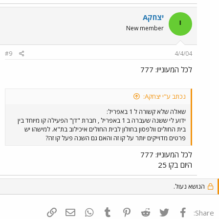
יצחקA
י
New member
#9
4/4/04
לכל המעונייו: 777
נכתב ע"י יצחקA:
שאלה שלא קשורה ל 1 באפריל:
ידוע לי ששנה שעברה ב 1 באפריל , חברת "דן" הפעילה קו מיוחד בין
בית החולים וולפסון בחולון לבית החולים איכילוב בת"א. למישהו יש
פרטים מדוייקים יותר על קו זה והאם גם השנה פעל קו זה?
לכל המעונייו: 777
היום בקו 25
הנושא נעול.
פייסבוק
Twitter
Reddit
Pinterest
Tumblr
WhatsApp
דואר אלקטרוני
הוסף קישור
Share: