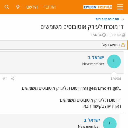
התחבר
הירשם
תחבורה ציבורית
דן מוכרת לעירק אוטובוסים משומשים
פ
פ
ישראל ב
1/4/04
ו
ו
ת
הנושא נעול.
ר
ח
ס
ה
ם
ישראל ב
י
נ
ב
New member
ו
ת
ש
א
א
ר
#1
1/4/04
י
ך
../images/Emo41.gifדן מוכרת לעירק אוטובוסים משומשים
דן מוכרת לעירק אוטובוסים משומשים
ראו ידיעה בקישור הבא.
ישראל ב
י
New member