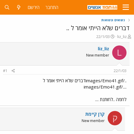
התחבר
הירשם
נשואים ונשואות
דברים שלא הייתי אומר ל ..
פ
פ
22/1/03
liz_liz
ו
ו
ת
ר
liz_liz
L
ח
ס
New member
ה
ם
נ
ב
ו
ת
#1
22/1/03
ש
א
א
ר
../images/Emo41.gifדברים שלא הייתי אומר ל
י
..../images/Emo41.gif
ך
לחמה ..לחותנת ....
קרן קיימת
ק
New member