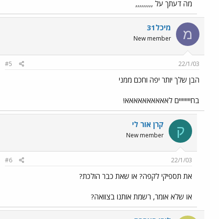
מה דעתך על ,,,,,,,,,
מיכל31
מ
New member
#5
22/1/03
הבן שלך יותר יפה וחכם ממני
בחיייייייים לאאאאאאאאאא!
קרן אור לי
ק
New member
#6
22/1/03
את תספיקי לקפה? או שאת כבר הולכת?
או שלא אומר, רשמת אותנו בצוואה?