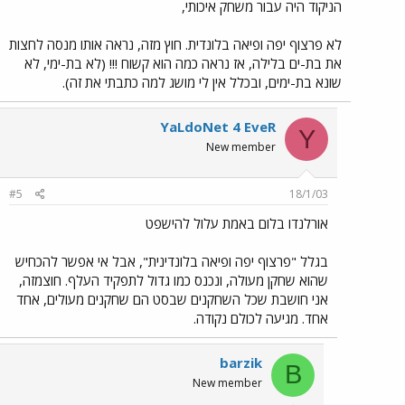
הניקוד היה עבור משחק איכותי,
לא פרצוף יפה ופיאה בלונדית. חוץ מזה, נראה אותו מנסה לחצות
את בת-ים בלילה, אז נראה כמה הוא קשוח !!! (לא בת-ימי, לא
שונא בת-ימים, ובכלל אין לי מושג למה כתבתי את זה).
YaLdoNet 4 EveR
Y
New member
#5
18/1/03
אורלנדו בלום באמת עלול להישפט
בגלל "פרצוף יפה ופיאה בלונדינית", אבל אי אפשר להכחיש
שהוא שחקן מעולה, ונכנס כמו גדול לתפקיד העלף. חוצמזה,
אני חושבת שכל השחקנים שבסט הם שחקנים מעולים, אחד
אחד. מגיעה לכולם נקודה.
barzik
B
New member