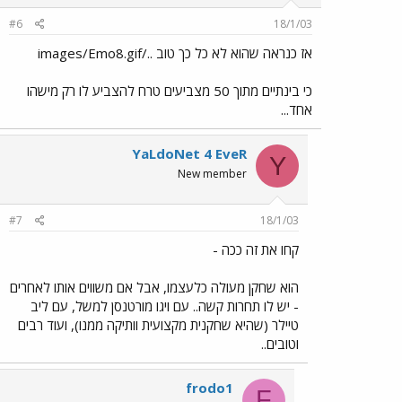
#6
18/1/03
אז כנראה שהוא לא כל כך טוב ../images/Emo8.gif
כי בינתיים מתוך 50 מצביעים טרח להצביע לו רק מישהו
אחד...
YaLdoNet 4 EveR
Y
New member
#7
18/1/03
קחו את זה ככה -
הוא שחקן מעולה כלעצמו, אבל אם משווים אותו לאחרים
- יש לו תחרות קשה.. עם ויגו מורטנסן למשל, עם ליב
טיילר (שהיא שחקנית מקצועית וותיקה ממנו), ועוד רבים
וטובים..
frodo1
F