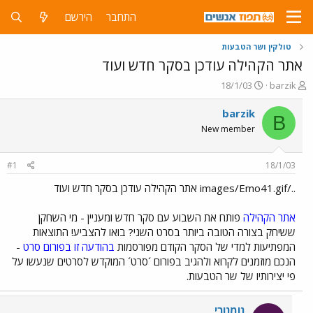
התחבר
הירשם
טולקין ושר הטבעות
אתר הקהילה עודכן בסקר חדש ועוד
פ
פ
18/1/03
barzik
ו
ו
ת
ר
barzik
B
ח
ס
New member
ה
ם
נ
ב
ו
ת
#1
18/1/03
ש
א
א
ר
../images/Emo41.gif אתר הקהילה עודכן בסקר חדש ועוד
י
ך
אתר הקהילה
פותח את השבוע עם סקר חדש ומעניין - מי השחקן
ששיחק בצורה הטובה ביותר בסרט השני? בואו להצביע! התוצאות
המפתיעות למדי של הסקר הקודם מפורסמות
בהודעה זו בפורום סרט
-
הנכם מוזמנים לקרוא ולהגיב בפורום ´סרט´ המוקדש לסרטים שנעשו על
פי יצירותיו של שר הטבעות.
נומנורי