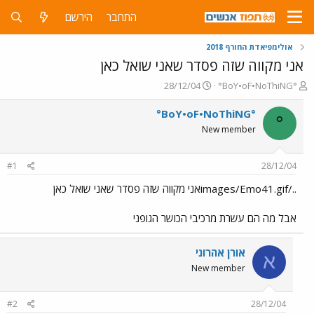
התחבר
הירשם
אולימפיאדת החורף 2018
אני מקווה שזה פסדר שאני שואל כאן
פ
פ
28/12/04
°BoY•oF•NoThiNG°
ו
ו
ת
ר
°BoY•oF•NoThiNG°
°
ח
ס
New member
ה
ם
נ
ב
ו
ת
#1
28/12/04
ש
א
א
ר
../images/Emo41.gifאני מקווה שזה פסדר שאני שואל כאן
י
ך
אבל מה הם עשרת מרכיבי הכושר הגופני
אורן אהרוני
א
New member
#2
28/12/04