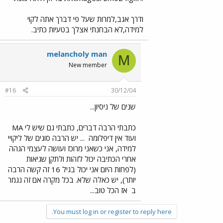
ודרך אגב,למרות שעל פי דברך אתה לקוי
למידה,לא הבחנתי אצלך בטעיות כתיב.
melancholy man
M
New member
#16
30/12/04
שנים של ניסיון...
כתבתי הרבה דברים, כתבתי גם שיש לי MA
ועוד אין דיפלומה
... יש הרבה סוגים של ליקויי
למידה, אני כשאני מרוכז ועושה לעצמי הגהה
אחרי הכתיבה יכול לזהות ולתקן שגיאות
(לפחות היום אני יכול בגיל 16 זה קשה הרבה
יותר), יש כאלה שלא. בכל מקרה אם זה נגמר
ב
אז הכל טוב...
You must log in or register to reply here.