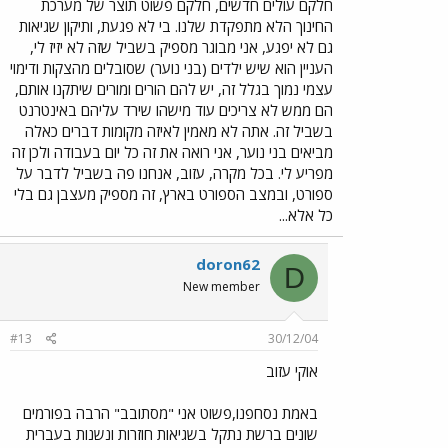
חלקם עולים חדשים, חלקם פשוט תוצר של מערכת
החינוך הלא מתפקדת שלנו. בי לא פגעת, ותיקון שגיאות
גם לא יפגע, אני מבוגר מספיק בשביל שזה לא יזיז לי,
העניין הוא שיש ילדים (בני נוער) שסובלים מהצקות ודימוי
עצמי נמוך בגלל זה, יש להם הורים ומורים שיתקנו אותם,
הם ממש לא צריכים עוד מישהו שירד עליהם באינטרנט
בשביל זה. אתה לא מאמין לאיזה מקומות דברים כאלה
מביאים בני נוער, אני רואה את זה כל יום בעבודה ולכן זה
מפריע לי. בכל מקרה, עזוב, אנחנו פה בשביל לדבר על
ספורט, ובמצב הספורט בארץ, זה מספיק מעצבן גם בלי
כל אלא...
doron62
D
New member
#13
30/12/04
אוקי עזוב
באמת נסחפנו,פשוט אני "מסתובב" הרבה בפורמים
שונים ברשת נתקל בשגיאות חוזרות ונשנות בעברית