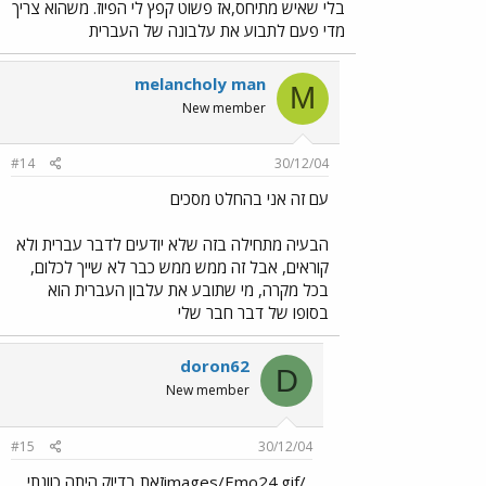
בלי שאיש מתיחס,אז פשוט קפץ לי הפיוז. משהוא צריך
מדי פעם לתבוע את עלבונה של העברית
melancholy man
M
New member
#14
30/12/04
עם זה אני בהחלט מסכים
הבעיה מתחילה בזה שלא יודעים לדבר עברית ולא
קוראים, אבל זה ממש ממש כבר לא שייך לכלום,
בכל מקרה, מי שתובע את עלבון העברית הוא
בסופו של דבר חבר שלי
doron62
D
New member
#15
30/12/04
../images/Emo24.gifזאת בדיוק היתה כוונתי