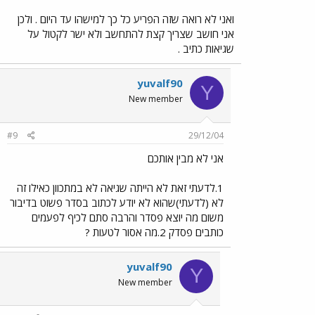
ואני לא רואה שזה הפריע כל כך למישהו עד היום . ולכן
אני חושב שצריך קצת להתחשב ולא ישר לקטול על
שגיאות כתיב .
yuvalf90
Y
New member
#9
29/12/04
אני לא מבין אותכם
1.לדעתי זאת לא הייתה שגיאה לא במתכוון כאילו זה
לא (לדעתי)שהוא לא יודע לכתוב בסדר פשוט בדיבור
משום מה יוצא פסדר והרבה סתם לכיף לפעמים
כותבים פסדק 2.מה אסור לטעות ?
yuvalf90
Y
New member