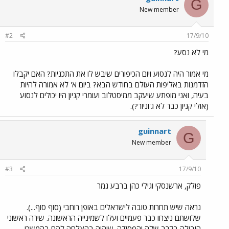
G
New member
#2
17/9/10
מי לא נסע?
מי אמור היה לנסוע ויום הכיפורים שיבש לו את התכניות? האם יקבלו
הזדמנות באליפות העולם בחודש הבא? ביום א' לא אמורה להיות
בעיה, ואני מופתע שיעקב ממיסטלוב ועומרי קניון היו יכולים לנסוע
(אולי קניון כבר לא ג'וניור?).
guinnart
G
New member
#3
17/9/10
פולק, ארשנסקי וגילי כהן ברבע גמר
נראה שיש תחרות טובה לישראלים באופן רוחבי (סוף סוף...).
שלושתם ניצחו כבר פעמיים ועלו לשמינייה הראשונה. שירה ראשוני
הובילה בקרב שלה והפסידה. שיהיה בהצלחה להם בהמשך!