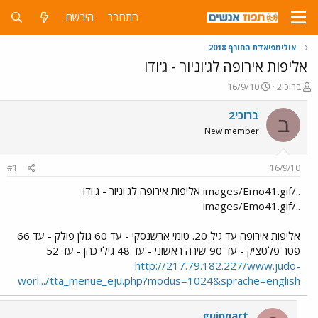
התחבר
הירשם
אולימפיאדת החורף 2018
אליפות אירופה לג'וניור - ג'ודו
פ
פ
ברוכי2
16/9/10
ו
ו
ת
ר
ברוכי2
ב
ח
ס
New member
ה
ם
נ
ב
ו
ת
#1
16/9/10
ש
א
א
ר
../images/Emo41.gif אליפות אירופה לג'וניור - ג'ודו
י
../images/Emo41.gif
ך
אליפות אירופה עד גיל 20. טומי ארשנסקי - עד 60 גולן פולק - עד 66
פטר פלטציק - עד 90 שירה ראשוני - עד 48 גילי כהן - עד 52
http://217.79.182.227/www.judo-
worl.../tta_menue_eju.php?modus=1024&sprache=english
guinnart