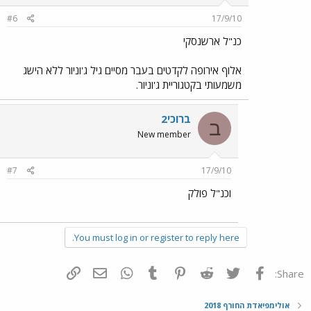
#6
17/9/10
כנ"ל ארשנסקי
אלוף אירופה לקדטים בעבר מסיים גיל ג'וניור ללא הישג
משמעותי בקטגוריית ג'וניור.
ברוכי2
ב
New member
#7
17/9/10
וכנ"ל פולק
You must log in or register to reply here.
פייסבוק
Twitter
Reddit
Pinterest
Tumblr
WhatsApp
דואר אלקטרוני
הוסף קישור
Share:
אולימפיאדת החורף 2018