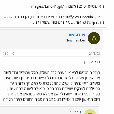
היא מופיעה פעם ראשונה ../images/Emo41.gif
בפרק "Buffy vs Dracula" ב30 שניות האחרונות, והן בטוחות שהיא
היתה קיימת כל הזמן, בגלל הזכרונות ששתלו להן.
ANGEL N
A
New member
#19
21/1/03
הכל על דון...
הנזירים הכניסו לבאפי ובעצם לכל העולם, כולל ערפדים וכד´ למוח
את הזיכרון של דון. כלומר מבחינת כל היצורים החיים דון היתה מאז
ומעולם. דייזי נראה לי שקצת התבלבלת כי לא צריך להזהיר על
ספויילרים לפרקים ששודרו כבר בביפ. ספויילר לעונה החמישית ....
בפרק לפני האחרון "ספירל" אם אני לא טועה, מראים אפילו את
היום הראשון שבו דון כאילו הגיע הביתה מבית החולים לאחר הלידה
ד י י ז י