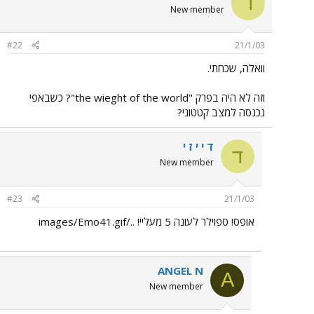
ד
New member
#22
21/1/03
וואלה, שכחתי.
וזה לא היה בפרק "the wieght of the world"? כשבאפי
נכנסה למצב קטטוני?
ד י י ז י
ד
New member
#23
21/1/03
אופס! ספוילר לעונה 5 מעליי! ../images/Emo41.gif
ANGEL N
A
New member