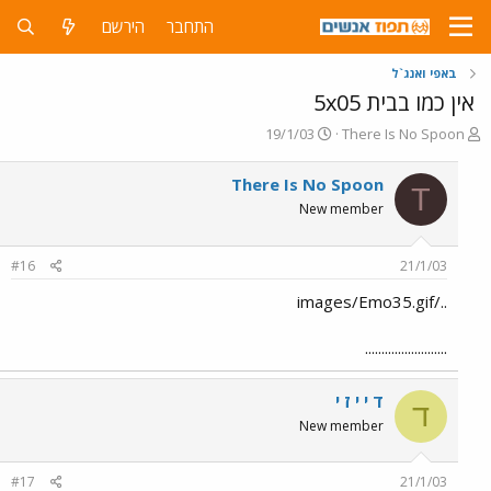
התחבר
הירשם
באפי ואנג`ל
אין כמו בבית 5x05
פ
פ
19/1/03
There Is No Spoon
ו
ו
ת
ר
There Is No Spoon
T
ח
ס
New member
ה
ם
נ
ב
ו
ת
#16
21/1/03
ש
א
א
ר
../images/Emo35.gif
י
ך
.........................
ד י י ז י
ד
New member
#17
21/1/03