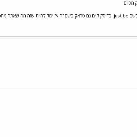
 מסוים
 שאתה מחפש...
י
שור