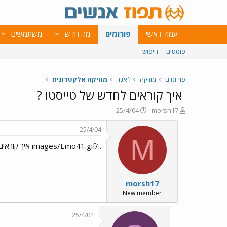
עמוד ראשי
פורומים
מה חדש
משתמשים
פוסטים
חיפוש
פורומים
מוזיקה
ז`אנר
מוזיקה אלקטרונית
איך קוראים לחדש של טייסטו ?
פ
פ
25/4/04
morsh17
ו
ו
ת
ר
25/4/04
ח
ס
M
../images/Emo41.gif איך קוראים לחדש של טייסטו ?
ה
ם
נ
ב
ו
ת
ש
א
morsh17
א
ר
י
New member
ך
25/4/04