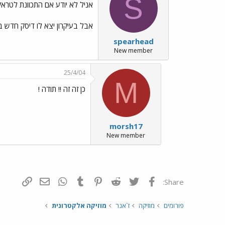
S
אניל לא יודע אם התכוונת לטראק
אבל בעיקרון יצא לו דיסק חדש בשם just be. בדיסק קיים גם טראק בשם זה אז יכול להיות שזה מה
spearhead
New member
25/4/04
M
כן זה זה !! תודה !
morsh17
New member
פייסבוק
Twitter
Reddit
Pinterest
Tumblr
WhatsApp
דואר אלקטרונ
הוסף קי
Share:
פורומים
מוזיקה
ז`אנר
מוזיקה אלקטרונית