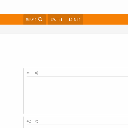
התחבר
הירשם
חיפוש
#1
#2