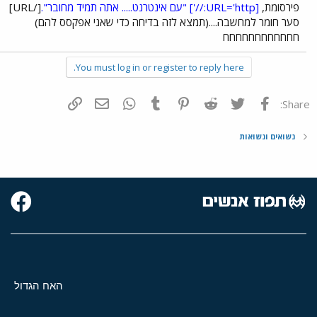
פירסומת,
[URL='http://']
"עם אינטרנט..... אתה תמיד מחובר".
[/URL]
סער חומר למחשבה....(תמצא לזה בדיחה כדי שאני אפקסס להם)
חחחחחחחחחחחח
You must log in or register to reply here.
פייסבוק
Twitter
Reddit
Pinterest
Tumblr
WhatsApp
דואר אלקטרוני
הוסף קישור
Share:
נשואים ונשואות
האח הגדול