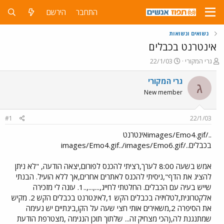
התחבר
הירשם
נשואים ונשואות
אינטרנט בכבלים
פ
פ
גרי המקורי
22/1/03
ו
ו
ת
ר
גרי המקורי
ג
ח
ס
New member
ה
ם
נ
ב
ו
ת
#1
22/1/03
ש
א
א
ר
../images/Emo4.gifאינטרנט
י
בכבלים../images/Emo4.gif../images/Emo6.gif
ך
אמש בשעה 8:00 לערך,רציתי להכנס לפורום,יצאה הודעה, "לא ניתן
להציג את הדף",ניסיתי להכנס לאתרים אחרים,אך ללא הועיל. הבנתי
שייש בעיה עם הכבלים. החלטתי לחייג,...,...,..1. עונה לי מזכירה
אלקטרונית,לטלויזיה בכבלים הקש 1,לאינטרנט בכבלים הקש 2. מקיש
את הסיפרה 2,משאירים אותי חצי שעה על הקו,בינתיים יש נעימה
שמתנגנת לה,(הכי מצחיק זה... שלתוך תוכן הנגימה ,מצטרפת הודעת