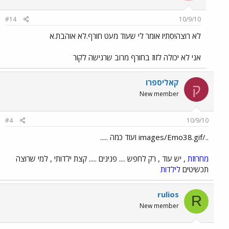
#14
10/9/10
לא רוצה!סתיו אומר לי שעוד מעט חורף.לא אוהבת.א
אני לא יכולה לזוז בחורף מרוב שרגישה לקור
קאליספרו
ק
New member
#4
10/9/10
../images/Emo38.gif ועוד כמה .....
מחרוזת
, יש עוד , רק לחפש .... פנינים ..... קצת ילדותי , למי שרוצה
תכשיטים
לילדות
rulios
R
New member