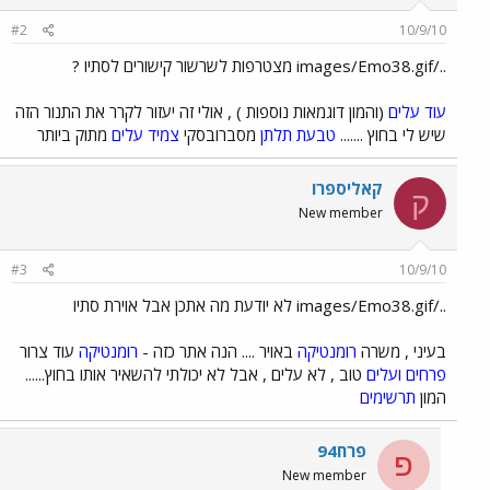
#2
10/9/10
../images/Emo38.gif מצטרפות לשרשור קישורים לסתיו ?
עוד עלים
(והמון דוגמאות נוספות ) , אולי זה יעזור לקרר את התנור הזה
שיש לי בחוץ .......
טבעת תלתן
מסברובסקי
צמיד עלים
מתוק ביותר
קאליספרו
ק
New member
#3
10/9/10
../images/Emo38.gif לא יודעת מה אתכן אבל אוירת סתיו
בעיני , משרה
רומנטיקה
באויר .... הנה אתר כזה -
רומנטיקה
עוד צרור
פרחים ועלים
טוב , לא עלים , אבל לא יכולתי להשאיר אותו בחוץ......
המון
תרשימים
פרח94
פ
New member