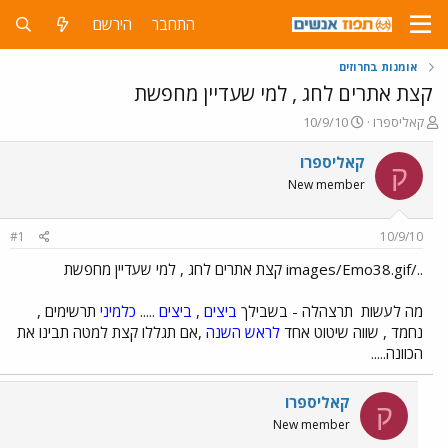
התחבר
הירשם
אומנות בחרוזים
קצת אתרים לחג , למי שעדיין מחפשת
פ
פ
קאליספרו
10/9/10
ו
ו
ת
ר
קאליספרו
ק
ח
ס
New member
ה
ם
נ
ב
ו
ת
#1
10/9/10
ש
א
א
ר
../images/Emo38.gif קצת אתרים לחג , למי שעדיין מחפשת
י
ך
מה לעשות
תרצהלה - בשבילך
ביצים
,
ביצים
.....
כלמיני
תרשימים ,
נחמד , שווה שיטוט אחד
לראש השנה
,אם תגללו קצת למטה תבינו את
הכוונה.....
קאליספרו
ק
New member