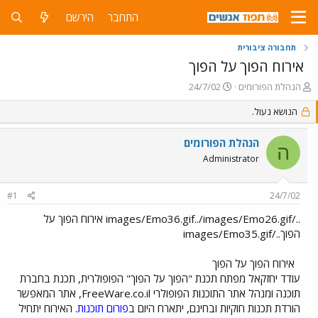
התחבר
הירשם
תחבורה ציבורית
אירוח הפוך על הפוך
פ
פ
הנהלת הפורומים
24/7/02
ו
ו
ת
הנושא נעול.
ר
ח
ס
ה
ם
הנהלת הפורומים
ה
נ
ב
Administrator
ו
ת
ש
א
א
ר
#1
24/7/02
י
ך
../images/Emo36.gif../images/Emo26.gif אירוח הפוך על
הפוך../images/Emo35.gif
אירוח הפוך על הפוך
עודד יחזקאל מפתח תכנת "הפוך על הפוך" הפופולרית, תכנת בחברת
תוכנה ומנהל אתר התוכנות הפופולרי FreeWare.co.il, אתר המאפשר
הורדת תכנות חוקיות ובחינם, יתארח היום ב
פורום תוכנות
. האירוח יתחיל