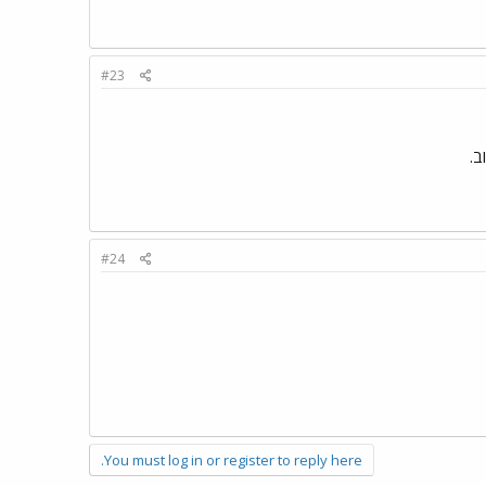
#23
#24
You must log in or register to reply here.