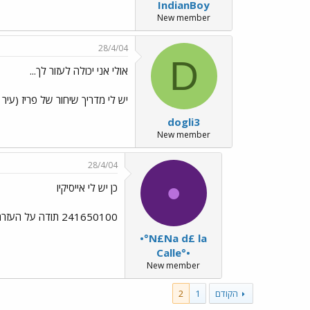
IndianBoy
New member
28/4/04
D
אולי אני יכולה לעזור לך...
יש לי מדריך שיחור של פריז (עיר מדהימה!).
dogli3
New member
28/4/04
•
כן יש לי אייסיקיו
241650100 תודה על העזרה!!!
•°N£Na d£ la
Calle°•
New member
הקודם
1
2