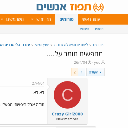
עמוד ראשי
פורומים
מה חדש
משתמשים
פוסטים
חיפוש
פורומים
לימודים והשכלה גבוהה
יעוץ וסיוע
עזרה בלימודים ושי
מחפשים חומר על....
פ
פ
26/4/04
yoo
ו
ו
הקודם
1
2
ת
ר
ח
ס
ה
ם
27/4/04
נ
ב
C
לא לא
ו
ת
ש
א
א
ר
תודה אבל חיפשתי מפעלי מ
י
Crazy Girl2000
ך
New member