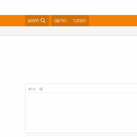
התחבר
הירשם
חיפוש
#16