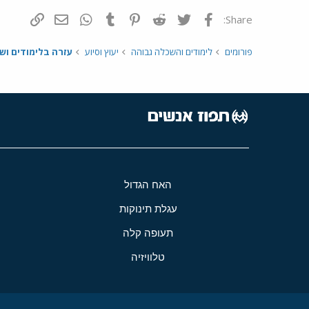
פייסבוק
Twitter
Reddit
Pinterest
Tumblr
WhatsApp
דואר אלקטרונ
הוסף קי
Share:
פורומים
לימודים והשכלה גבוהה
יעוץ וסיוע
עזרה בלימודים ושי
האח הגדול
עגלת תינוקות
תעופה קלה
טלוויזיה