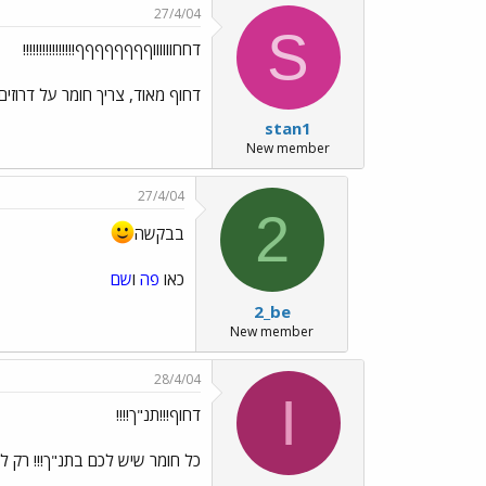
27/4/04
S
דחחווווווףףףףףףףף!!!!!!!!!!!!!!!!
דחוף מאוד, צריך חומר על דרוזים 
stan1
New member
27/4/04
2
בבקשה
כאו
פה
ו
שם
2_be
New member
28/4/04
I
דחוף!!!תנ"ך!!!!
כל חומר שיש לכם בתנ"ך!!! רק לא