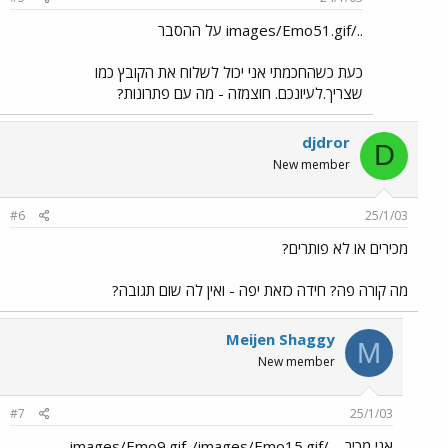
../images/Emo51.gif על ההסבר
כעת כשהחכמתי אני יכול לשלוח את הקובץ כמו
שצריך.לעיונכם. חוצמזה - מה עם פתרונות?
djdror
D
New member
#6
25/1/03
מכירים או לא פותרים?
מה קורה פה? חידה כזאת יפה - ואין לה שום תגובה?
Meijen Shaggy
M
New member
#7
25/1/03
אני מכיר.. ../images/Emo9.gif../images/Emo15.gif