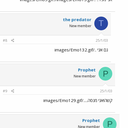
the predator
T
New member
#8
25/1/03
גם אני ../images/Emo132.gif
Prophet
P
New member
#9
25/1/03
קשה!אני מנסה...../images/Emo129.gif
Prophet
P
New member