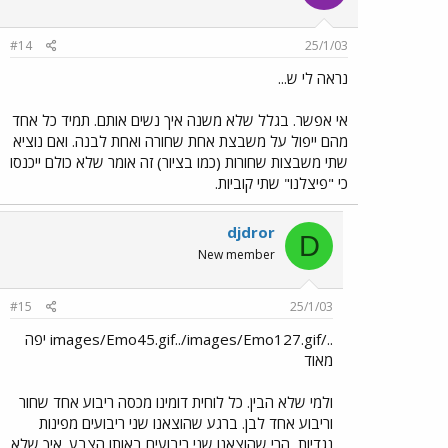
#14
25/1/03
נראה לי ש...
אי אפשר. בגלל שלא משנה איך נשים אותם. תמיד כל אחד
מהם ייפול על משבצת אחת שחורה ואחת לבנה. ואם נוציא
שתי משבצות שחורות (כמו בציור) זה אומר שלא כולם ייכנסו
כי "פיצלנו" שתי קוביות.
djdror
D
New member
#15
25/1/03
../images/Emo45.gif../images/Emo127.gif יפה
מאוד
ולמי שלא הבין. כל לוחית דומינו מכסה ריבוע אחד שחור
וריבוע אחד לבן. ברגע שהוצאנו שני ריבועים מפינות
נגדיות, הרי שהוצאנו שני ריבועים באותו הצבע. איך שלא