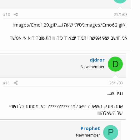
#10
25/1/03
../images/Emo62.gifניסיתי שעה ו...../images/Emo129.gif
אני חושב שאי אפשר ! תמיד יוצא T כזה !!! התשובה היא אי אפשר
djdror
D
New member
#11
25/1/03
נגיד ש....
אתה צודק. השאלה היא: למה?????????? וכאן מסתתר כל היופי
של השאלה!!!!
Prophet
P
New member