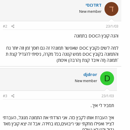
דRדכוסי
ד
New member
#2
23/1/03
והנה קובץ הDOC בתמונה
למה לשים כקובץ DOC שאפשר תמונה? זה גם חוסך זמן וזה יותר נח
והתמונה בקובץ DOC ממש קטנה בכל מקרה, ניסיתי להגדיל קצת ת
´תמונה (זה איבד קצת (הרבה) איכות)
djdror
D
New member
#3
23/1/03
תסביר לי איך..
איך העברת אותו לקבץ כזה. אני הורדתי את התמונה מגוגל, העברתי
לצייר ואפילו מחקתי שני ריבועים,כמו בחידה. אבל זה יצא קובץ מאד
גדול ולכן לא נשלח.