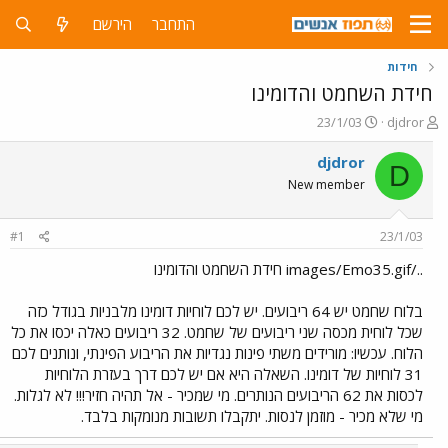
התחבר
הירשם
חידות
חידת השחמט והדומינו
פ
פ
23/1/03
djdror
ו
ו
ת
ר
djdror
D
ח
ס
New member
ה
ם
נ
ב
ו
ת
#1
23/1/03
ש
א
א
ר
../images/Emo35.gif חידת השחמט והדומינו
י
ך
בלוח שחמט יש 64 ריבועים. יש לכם לוחיות דומינו מלבניות בגודל כזה
שכל לוחית מכסה שני ריבועים של שחמט. 32 ריבועים כאלה יכסו את כל
הלוח. עכשיו: מורידים משתי פינות נגדיות את הריבוע הפינתי, ונותנים לכם
31 לוחיות של דומינו. השאלה היא אם יש לכם דרך בעזרת הלוחיות
לכסות את 62 הריבועים הנותרים. מי שמכיר - אל תהיה חזיר!!! לא לגלות.
מי שלא מכיר - מוזמן לנסות. יתקבלו תשובות מנומקות בלבד.