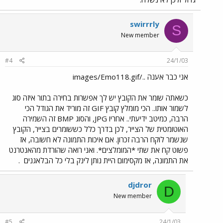
swirrrly
S
New member
#4
24/1/03
אני כבר אענה ../images/Emo118.gif
כשאתה שומר את הקובץ יש לך אפשרות בחירה בתור איזה סוג
לשמור אותו.. הכי מומלץ קובץ GIF זה מוריד את הגודל הכי
הרבה, כמיטב ידיעתי.. אחריו JPG, והסוג BMP זה השמירה
האוטומטית של הצייר, לכן בדרך כלל כששומרים בצייר, הקובץ
שנשמר לוקח הרבה זכרון. אם איכות התמונה לא חשובה, אז
פשוט קח את שתי *המומלצים*. ואני רואה שהורדת מהאנטרנט
את התמונה, אז מקסימום היית נותן לינק בלי כל הבלאגנים
.
djdror
D
New member
#5
24/1/03