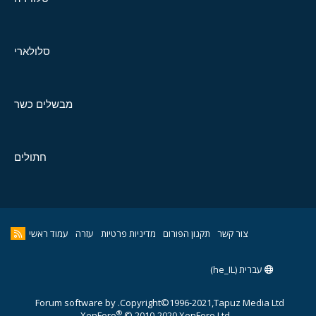
סלולארי
מבשלים כשר
חתולים
צור קשר
תקנון הפורום
מדיניות פרטיות
עזרה
עמוד ראשי
עברית (he_IL)
Forum software by
Copyright©1996-2021,Tapuz Media Ltd.
®
XenForo
© 2010-2020 XenForo Ltd.