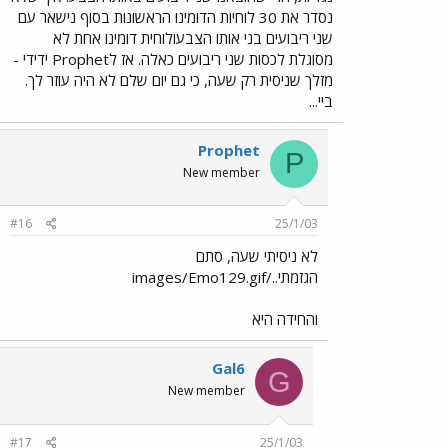
נסדר את 30 לוחיות הדומינו הראשונות בסוף נישאר עם
שני ריבועים בני אותו הצבעולוחית דומינו אחת לא
מסוגלת לכסות שני ריבועים כאלה. אז לProphet ידידי -
מזלך שניסית רק שעה, כי גם יום שלם לא היה עוזר לך.
ביי...
Prophet
P
New member
#16
25/1/03
לא ניסיתי שעה, סתם
הגזמתי../images/Emo129.gif
והחידה היא
Gal6
G
New member
#17
25/1/03