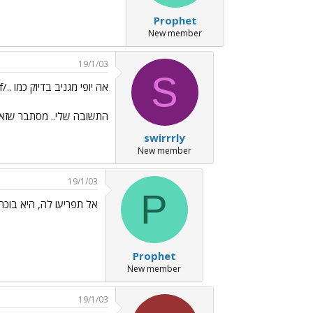
Prophet
New member
19/1/03
S
אה יופי מגניב בדיוק כמו ../images/Emo182.gif
התשובה שלי.. מסתבר שז
swirrrly
New member
19/1/03
P
אל תפריעו לה, היא בוכה (סתם)../.gif
Prophet
New member
19/1/03