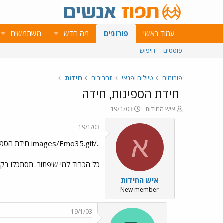
עמוד ראשי
פורומים
מה חדש
משתמשים
פוסטים
חיפוש
פורומים
טיולים ופנאי
תחביבים
חידות
חידת הספינות, חידה
פ
פ
איש החידות
19/1/03
ו
ו
ת
ר
19/1/03
ח
ס
א
../images/Emo35.gif חידת הספינות, חידה ../images/Emo59.gif
ה
ם
נ
ב
ו
ת
כל הכבוד למי שיפתור
תסתכלו בקו
ש
א
איש החידות
א
ר
י
New member
ך
19/1/03