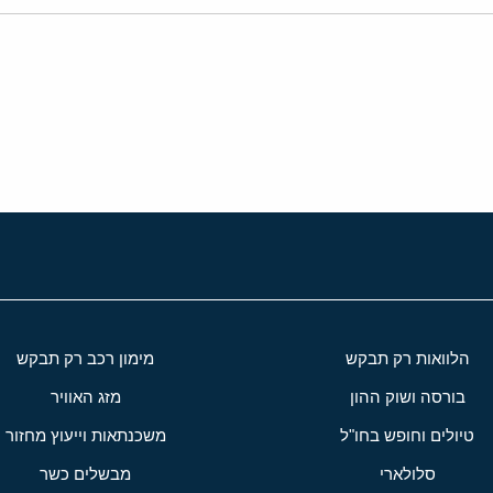
י
שור
הלוואות רק תבקש
מימון רכב רק תבקש
בורסה ושוק ההון
מזג האוויר
טיולים וחופש בחו"ל
משכנתאות וייעוץ מחזור
סלולארי
מבשלים כשר