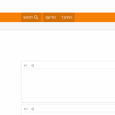
התחבר
הירשם
חיפוש
#1
#2