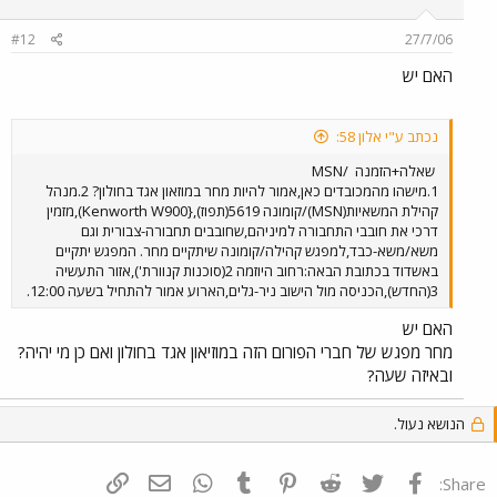
#12
27/7/06
האם יש
נכתב ע"י אלון 58:
שאלה+הזמנה
/MSN
1.מישהו מהמכובדים כאן,אמור להיות מחר במוזאון אגד בחולון? 2.מנהל
קהילת המשאיות(MSN)/קומונה 5619(תפוז),{Kenworth W900),מזמין
דרכי את חובבי התחבורה למיניהם,שחובבים תחבורה-צבורית וגם
משא/משא-כבד,למפגש קהילה/קומונה שיתקיים מחר. המפגש יתקיים
באשדוד בכתובת הבאה:רחוב היוזמה 2(סוכנות קנוורת'),אזור התעשיה
3(החדש),הכניסה מול הישוב ניר-גלים,הארוע אמור להתחיל בשעה 12:00.
האם יש
מחר מפגש של חברי הפורום הזה במוזיאון אגד בחולון ואם כן מי יהיה?
ובאיזה שעה?
הנושא נעול.
פייסבוק
Twitter
Reddit
Pinterest
Tumblr
WhatsApp
דואר אלקטרוני
הוסף קישור
Share: