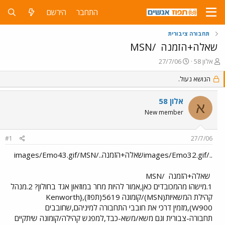
התחבר
הירשם
תחבורה ציבורית
שאלה+הזמנה
/MSN
פ
פ
אלון 58
27/7/06
ו
ו
ת
הנושא נעול.
ר
ח
ס
ה
ם
אלון 58
א
נ
ב
New member
ו
ת
ש
א
א
ר
#1
27/7/06
י
ך
../images/Emo32.gifשאלה+הזמנה../images/Emo43.gif/MSN
שאלה+הזמנה
/MSN
1.מישהו מהמכובדים כאן,אמור להיות מחר במוזאון אגד בחולון? 2.מנהל
קהילת המשאיות(MSN)/קומונה 5619(תפוז),{Kenworth
W900),מזמין דרכי את חובבי התחבורה למיניהם,שחובבים
תחבורה-צבורית וגם משא/משא-כבד,למפגש קהילה/קומונה שיתקיים