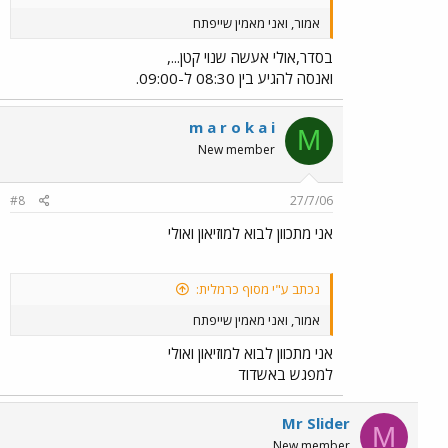
אמור, ואני מאמין שייפתח
בסדר,אולי אעשה שנוי קטן...,
ואנסה להגיע בין 08:30 ל-09:00.
m a r o k a i
M
New member
#8
27/7/06
אני מתכוון לבוא למוזיאון ואולי
נכתב ע"י מסוף כרמלית:
אמור, ואני מאמין שייפתח
אני מתכוון לבוא למוזיאון ואולי
למפגש באשדוד
Mr Slider
M
New member