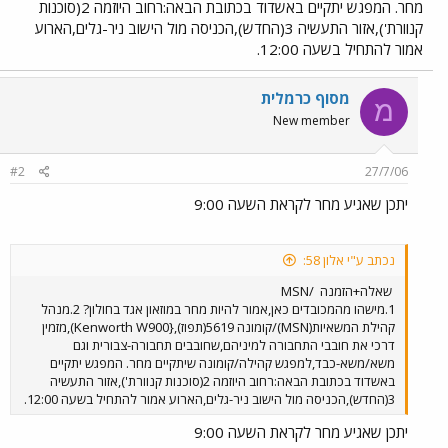
מחר. המפגש יתקיים באשדוד בכתובת הבאה:רחוב היוזמה 2(סוכנות
קנוורת'),אזור התעשיה 3(החדש),הכניסה מול הישוב ניר-גלים,הארוע
אמור להתחיל בשעה 12:00.
מסוף כרמלית
מ
New member
#2
27/7/06
יתכן שאגיע מחר לקראת השעה 9:00
נכתב ע"י אלון 58:
שאלה+הזמנה
/MSN
1.מישהו מהמכובדים כאן,אמור להיות מחר במוזאון אגד בחולון? 2.מנהל
קהילת המשאיות(MSN)/קומונה 5619(תפוז),{Kenworth W900),מזמין
דרכי את חובבי התחבורה למיניהם,שחובבים תחבורה-צבורית וגם
משא/משא-כבד,למפגש קהילה/קומונה שיתקיים מחר. המפגש יתקיים
באשדוד בכתובת הבאה:רחוב היוזמה 2(סוכנות קנוורת'),אזור התעשיה
3(החדש),הכניסה מול הישוב ניר-גלים,הארוע אמור להתחיל בשעה 12:00.
יתכן שאגיע מחר לקראת השעה 9:00