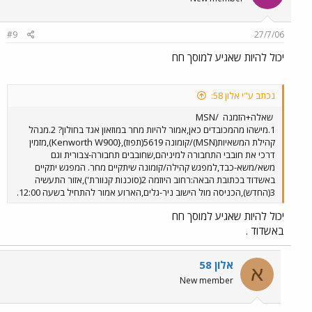
#9
27/7/06
יכול להיות שאגיע למוסך חח
נכתב ע"י אלון 58:
שאלה+הזמנה
/MSN
1.מישהו מהמכובדים כאן,אמור להיות מחר במוזאון אגד בחולון? 2.מנהל
קהילת המשאיות(MSN)/קומונה 5619(תפוז),{Kenworth W900),מזמין
דרכי את חובבי התחבורה למיניהם,שחובבים תחבורה-צבורית וגם
משא/משא-כבד,למפגש קהילה/קומונה שיתקיים מחר. המפגש יתקיים
באשדוד בכתובת הבאה:רחוב היוזמה 2(סוכנות קנוורת'),אזור התעשיה
3(החדש),הכניסה מול הישוב ניר-גלים,הארוע אמור להתחיל בשעה 12:00.
יכול להיות שאגיע למוסך חח
באשדוד .
אלון 58
א
New member