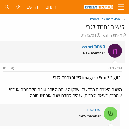
התחבר
הירשם
טרשת נפוצה -תמיכה
קישור נחמד לגבי
פ
פ
האחת oshri
31/12/04
ו
ו
ת
ר
האחת oshri
ה
ח
ס
New member
ה
ם
נ
ב
ו
ת
#1
31/12/04
ש
א
א
ר
../images/Emo32.gif קישור נחמד לגבי
י
ך
השנה האזרחית החדשה, שנקווה שתהיה יותר טובה מקודמתה אז למי
שמתכנן לצאת ולבלות, שיהיה לכולם שנה אזרחית טובה
ש ו שי 1
ש
New member