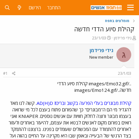
התחבר
הירשם
מומלצים בתפוז
קהילת סיוע הדדי חדשה
פ
פ
גידי פרידמן
23/1/03
ו
ו
ת
ר
גידי פרידמן
ג
ח
ס
New member
ה
ם
נ
ב
ו
ת
#1
23/1/03
ש
א
א
ר
../images/Emo32.gif קהילת סיוע הדדי
י
חדשה../images/Emo124.gif
ך
קהילת מבוגרים בעלי הפרעה בקשב ובריכוז AD(H)D
. קשה לנו מאד
להגדיר מי הם ה"מבוגרים" כך שהפורום פתוח בעצם לכל מי שרואה
בעצמו מבוגר ורוצה לחלוק חוויות עם אנשים נוספים. KNIAPER ואני
רואים בפורום מקום לאנשים לבטא את עצמם, להיעזר באחרים ולעזור
לאחרים להתמודד עם המכשולים שעומדים בפנינו. ברצוננו להתמקד
בצד הרגשי של הבעייה ובאופן שבו היא מקרינה על החיים בהווה ועל