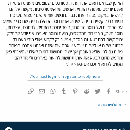
האופן שבו אנו רואים את העתיד. סטודנטים שמוצפים מעומס המטלות
ואינם יודעים מאיפה להתחיל. אנשים שהאימפולסיביות מקשה עליהם
להשאר במקום עבודה אחד. גברים ונשים שמתקשים למצוא מערכות
זוגיות בגלל קשיים בניהול שיחה. אנחנו וכל הקהילה נהיה שם כדי לשמוע
על הפחדים ועל חוסר הביטחון, חוסר יכולת להתמיד, להתרכז, עצלנות,
חוסר חשק, מצבי רוח מתחלפים, הזעם וחוסר האונים. אני יודע שלחלק
יהיה קשה להתבטא. זה בסדר, אפשר רק לקרוא ואולי מידי פעם רק
לכתוב שלום או לשלוח שנדע שאתם שם איתנו ואנחנו אתכם. הפורום
פתוח גם למי שלא מאובחן אך יש לו תחושות דומות לאילו שתיארתי כאן
ומחפש מקום לבטא את אותן תחושות להיעזר באחרים ולעזור להם.
מקווים לקרוא אתכם KNIAPER וגידי
You must log in or register to reply here.
פייסבוק
Twitter
Reddit
Pinterest
Tumblr
WhatsApp
דואר אלקטרוני
הוסף קישור
Share:
מומלצים בתפוז