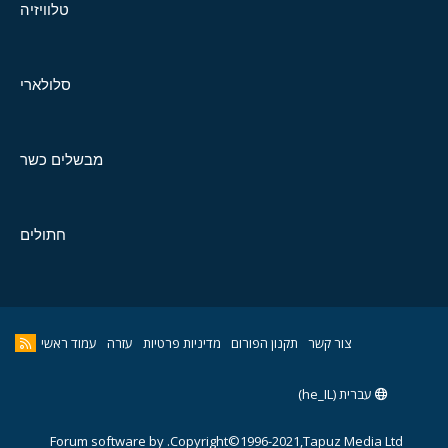
טלוויזיה
סלולארי
מבשלים כשר
חתולים
צור קשר
תקנון הפורום
מדיניות פרטיות
עזרה
עמוד ראשי
עברית (he_IL)
Forum software by
Copyright©1996-2021,Tapuz Media Ltd.