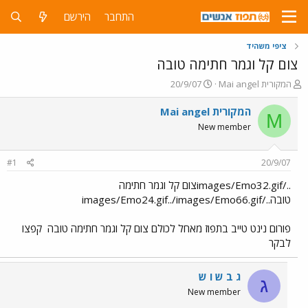
התחבר
הירשם
ציפי משהיד
צום קל וגמר חתימה טובה
פ
פ
Mai angel המקורית
20/9/07
ו
ו
ת
ר
Mai angel המקורית
M
ח
ס
New member
ה
ם
נ
ב
ו
ת
#1
20/9/07
ש
א
א
ר
../images/Emo32.gifצום קל וגמר חתימה
י
טובה../images/Emo24.gif../images/Emo66.gif
ך
פורום נינט טייב בתפוז מאחל לכולם צום קל וגמר חתימה טובה
קפצו
לבקר
ג ב ש ו ש
ג
New member