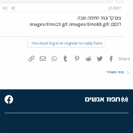
#2
21/9/07
צום קל וגמר חתימה טובה
לכםם../images/Emo23.gif../images/Emo88.gif
You must log in or register to reply here.
פייסבוק
Twitter
Reddit
Pinterest
Tumblr
WhatsApp
דואר אלקטרוני
הוסף קישור
Share:
ציפי משהיד