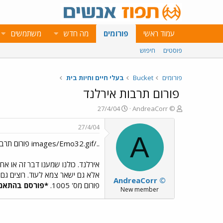
עמוד ראשי
פורומים
מה חדש
משתמשים
פוסטים
חיפוש
פורומים
Bucket
בעלי חיים וחיות בית
פורום תרבות אירלנד
פ
פ
27/4/04
AndreaCorr ©
ו
ו
ת
ר
27/4/04
ח
ס
A
../images/Emo32.gif פורום תרבות אירלנד ../images/Emo72.gif
ה
ם
נ
ב
ו
ת
אירלנד. כולנו שמענו דבר זה או א
ש
א
אלא גם ישאר צמא לעוד. רוצים גם 
AndreaCorr ©
א
ר
פורום מס' 1005.
*פורסם בהתאם 
י
New member
ך