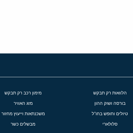
י
שור
הלוואות רק תבקש
מימון רכב רק תבקש
בורסה ושוק ההון
מזג האוויר
טיולים וחופש בחו"ל
משכנתאות וייעוץ מחזור
סלולארי
מבשלים כשר