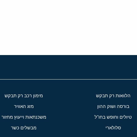
י
שור
הלוואות רק תבקש
מימון רכב רק תבקש
בורסה ושוק ההון
מזג האוויר
טיולים וחופש בחו"ל
משכנתאות וייעוץ מחזור
סלולארי
מבשלים כשר