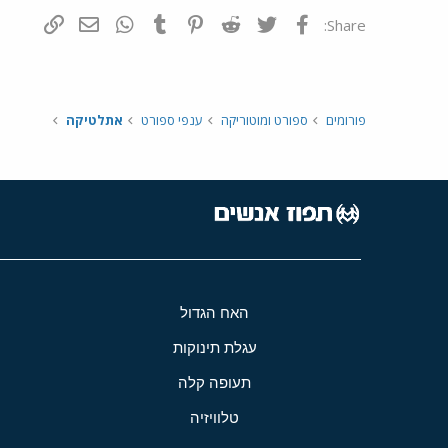
פייסבוק
Twitter
Reddit
Pinterest
Tumblr
WhatsApp
דואר אלקטרונ
הוסף קי
Share:
פורומים
ספורט ומוטוריקה
ענפי ספורט
אתלטיקה
האח הגדול
עגלת תינוקות
תעופה קלה
טלוויזיה