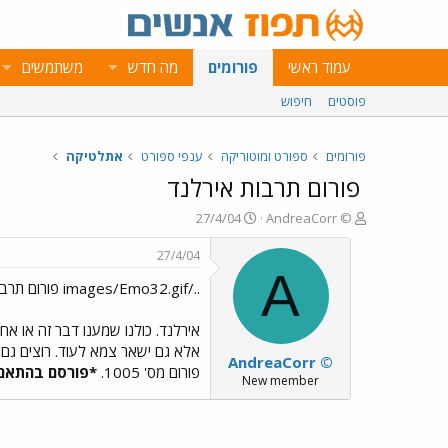
עמוד ראשי
פורומים
מה חדש
משתמשים
פוסטים
חיפוש
פורומים
ספורט ומוטוריקה
ענפי ספורט
אתלטיקה
פורום תרבות אירלנד
פ
פ
27/4/04
AndreaCorr ©
ו
ו
ת
ר
27/4/04
ח
ס
A
../images/Emo32.gif פורום תרבות אירלנד ../images/Emo72.gif
ה
ם
נ
ב
ו
ת
אירלנד. כולנו שמענו דבר זה או א
ש
א
אלא גם ישאר צמא לעוד. רוצים גם 
AndreaCorr ©
א
ר
פורום מס' 1005.
*פורסם בהתאם 
י
New member
ך