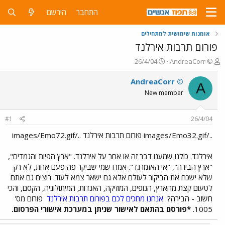
התחבר
הירשם
אומנות שימושית למתחילים
פורום תרבות אירלנד
פ
פ
26/4/04
AndreaCorr ©
ו
ו
ת
ר
AndreaCorr ©
A
ח
ס
New member
ה
ם
נ
ב
ו
ת
#1
26/4/04
ש
א
א
ר
../images/Emo32.gif פורום תרבות אירלנד ../images/Emo72.gif
י
ך
אירלנד. כולנו שמענו דבר זה או אחר על אירלנד. "ארץ הפיות והגמדים",
"ארץ הבירה", "אי האזמרגד". אמרו שמי שביקר פה פעם אחת, לא רק
שלא ישכח את הביקור לעולם אלא גם ישאר צמא לעוד. רוצים גם אתם
לטעום קצת מהארץ, הנופים, המוזיקה, האגדות, המיתולוגיה, הקסם, והכי
חשוב - הבירה?
אנחנו מחכים לכם בפורום תרבות אירלנד
פורום מס'
1005.
*פורסם בהתאם לאישור שניתן במערכת אישורי הפרסום.