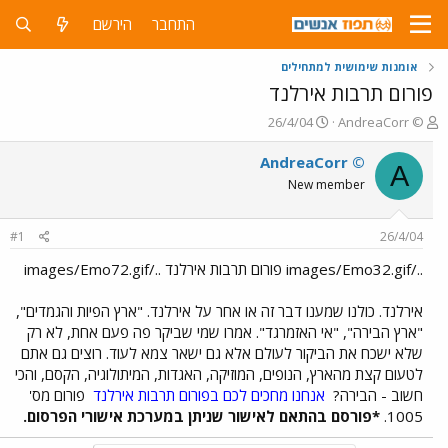
התחבר
הירשם
אומנות שימושית למתחילים
פורום תרבות אירלנד
פ
פ
26/4/04
AndreaCorr ©
ו
ו
ת
ר
AndreaCorr ©
A
ח
ס
New member
ה
ם
נ
ב
ו
ת
#1
26/4/04
ש
א
א
ר
../images/Emo32.gif פורום תרבות אירלנד ../images/Emo72.gif
י
ך
אירלנד. כולנו שמענו דבר זה או אחר על אירלנד. "ארץ הפיות והגמדים",
"ארץ הבירה", "אי האזמרגד". אמרו שמי שביקר פה פעם אחת, לא רק
שלא ישכח את הביקור לעולם אלא גם ישאר צמא לעוד. רוצים גם אתם
לטעום קצת מהארץ, הנופים, המוזיקה, האגדות, המיתולוגיה, הקסם, והכי
חשוב - הבירה?
אנחנו מחכים לכם בפורום תרבות אירלנד
פורום מס'
1005.
*פורסם בהתאם לאישור שניתן במערכת אישורי הפרסום.