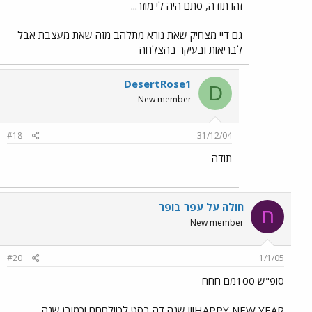
זהו תודה, סתם היה לי מוזר...
גם דיי מצחיק שאת נורא מתלהב מזה שאת מעצבת אבל
לבריאות ובעיקר בהצלחה
DesertRose1
D
New member
#18
31/12/04
תודה
חולה על עפר בופר
ח
New member
#20
1/1/05
סופ"ש 100מם חחח
HAPPY NEW YEAR!!! שנה דה בסט לכוולםםם וכמובן שנה