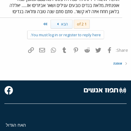
אופנתית..מלאת בגדים כובעים עגילים ושאר אביזרים! אז...... יאללה
בלאגן חחח איזה לא קשור.. סתם סתם שנה טובה ומלאה בגדים!
Last
1 of 2
הבא
You must log in or register to reply here.
פייסבוק
Twitter
Reddit
Pinterest
Tumblr
WhatsApp
דואר אלקטרוני
הוסף קישור
Share:
אופנה
האח הגדול