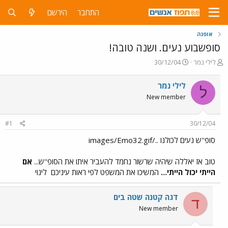
התחבר
הירשם
אופנה
סופשבוע נעים. ושנה טובה!
פ
פ
לילי נמר
30/12/04
ו
ו
ת
ר
לילי נמר
ל
ח
ס
New member
ה
ם
נ
ב
ו
ת
#1
30/12/04
ש
א
א
ר
סופ''ש נעים לכולנו ../images/Emo32.gif
י
ך
טוב אז יאללה שיהיה שרשור נחמד להעביר איתו את הסופ''ש...
אם
הייתי יכול הייתי...
המשיכו את המשפט לפי ראות עיניכם
לינוי
דגה קטנה שטה בים
ד
New member