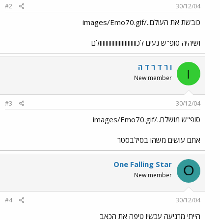
#2
30/12/04
כובשת את העולם../images/Emo70.gif
ושיהיה סופ"ש נעים לכווווווווווווווווווווווווולם
ו ר ד ר ד ה
ו
New member
#3
30/12/04
סופ"ש מושלם../images/Emo70.gif
אתם עושים משהו בסילבסטר
One Falling Star
O
New member
#4
30/12/04
הייתי מרגיעה עכשיו טיפה את הכאב