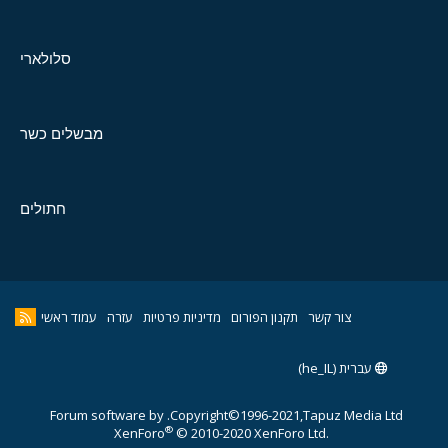
סלולארי
מבשלים כשר
חתולים
צור קשר
תקנון הפורום
מדיניות פרטיות
עזרה
עמוד ראשי
עברית (he_IL)
Forum software by
Copyright©1996-2021,Tapuz Media Ltd.
®
XenForo
© 2010-2020 XenForo Ltd.