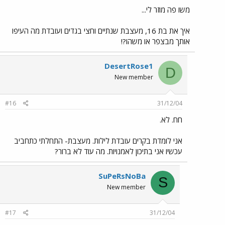
משו פה מוזר לי...
איך את בת 16, מעצבת שנתיים וחצי בגדים ועובדת מה העיפו
אותך מבצפר או משהו?!
DesertRose1
D
New member
#16
31/12/04
חח. לא.
אני לומדת בקרים עובדת לילות. מעצבת- התחלתי כתחביב
עכשיו אני בתיכון לאמנויות. מה עוד לא ברור?
SuPeRsNoBa
S
New member
#17
31/12/04