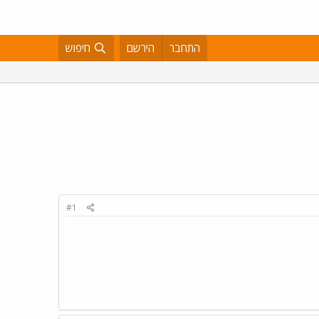
התחבר
הירשם
חיפוש
#1