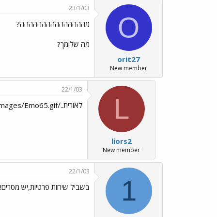
23/1/03
O
מההההההההההההההה?
מה שלומך?
orit27
New member
22/1/03
L
לאורית../images/Emo39.gif../images/Emo25.gif../images/Emo65.gif
liors2
New member
22/1/03
1
בשביל שיחות פרטיות,יש מסרים!!!!