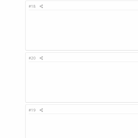
#18
#20
#19