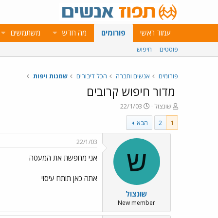
עמוד ראשי
פורומים
מה חדש
משתמשים
פוסטים
חיפוש
פורומים
אנשים וחברה
הכל דיבורים
שמנות ויפות
מדור חיפוש קרובים
פ
פ
שונצול
22/1/03
ו
ו
1
2
הבא
ת
ר
ח
ס
ה
ם
22/1/03
נ
ב
ש
אני מחפשת את המעסה
ו
ת
ש
א
א
ר
אתה כאן תותח עיסוי
י
שונצול
ך
New member