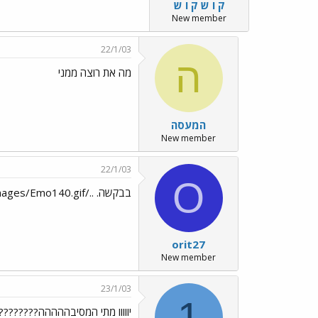
ק ו ש ק ו ש
New member
22/1/03
ה
מה את רוצה ממני
המעסה
New member
22/1/03
O
בבקשה. ../images/Emo140.gif
orit27
New member
23/1/03
1
יווווו מתי המסיבההההה????????