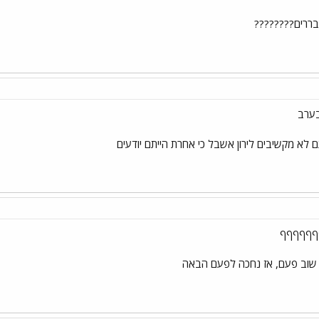
בררים????????
בערב
 לא מקשיבים לירון אשבל כי אחרת הייתם יודעים
ףףףףףף
 שוב פעם, אז נחכה לפעם הבאה