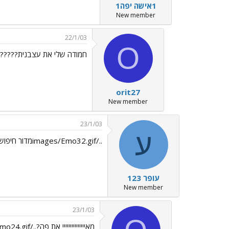
1אישה יפה1
New member
22/1/03
O
חמודה שלי את עצבנית?????
orit27
New member
23/1/03
ע
../images/Emo32.gifמדור חיפוש קרובים
עופר 123
New member
23/1/03
מאייייייייייייייי את פה?../images/Emo24.gif