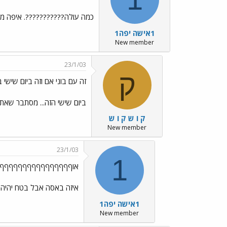
כמה עולה???????????. איפה מ
1אישה יפה1
New member
23/1/03
ק
זה עם בוני אם וזה ביום שישי 
ביום שישי הזה... מסתבר שאתם
ק ו ש ק ו ש
New member
23/1/03
1
אוףףףףףףףףףףףףףףףף
איזה באסה אבל בטח יהיה
1אישה יפה1
New member