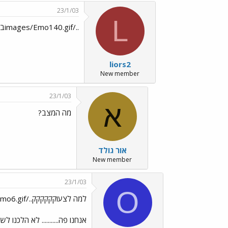
23/1/03
L
../images/Emo140.gifברוכה הנמצת
liors2
New member
23/1/03
א
מה המצב?
אור גולד
New member
23/1/03
O
למה לצעוקקקקקק../images/Emo6.gif
אנחנו פה........... לא הלכנו לש