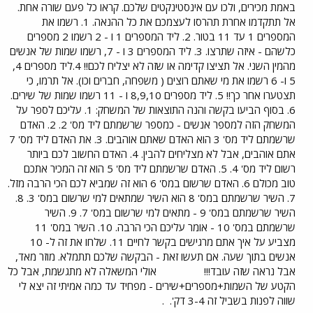
באמת מכירים, ולכו עם אינסטינקטים שלכם. קראו כל פעם שורה אחת.
אל תתקדמו אחרת תהרסו לעצמכם את כל ההנאה. 1. רשמו את
המספרים 1 עד 11 בטור. 2. ליד המספרים 1 ו - 2 רשמו 2 מספרים
כלשהם - איזה שתרצו. 3. ליד המספרים 3 ו - 7, רשמו שמות של אנשים
מהמין השני. אל תציצו קדימה או שזה לא יצליח לכם!! 4.ליד מספרים 4,
5 ו- 6 רשמו את מי שאתם רוצים ( משפחה, חברים וכו). אל תרמו, כי
תצטערו אחר כך!! 5. ליד מספרים 8,9,10 ו - 11 רשמו שמות של שירים.
6. בסוף הביעו בקשה והנה התוצאות של המשחק: 1. עליכם לספר על
המשחק הזה למספר אנשים - כמספר שרשמתם ליד מס' 2. 2. האדם
שרשמתם ליד מס' 3 הוא האדם שאתם אוהבים. 3. את האדם ליד מס' 7
אתם אוהבים, אבל לא מצליחים להבין. 4. האדם החשוב לכם ביותר
רשום ליד מס' 4. 5. האדם שרשמתם ליד מס' 5 הוא זה המכיר אתכם
טוב מכולם 6. האדם שרשום במס' 6 הוא זה שמביא לכם הכי הרבה מזל.
7. השיר שרשמתם במס' 8 הוא השיר שמתאים למי שרשום במס' 3. 8.
השיר שרשמתם במס' 9 - מתאים למי שרשום במס' 7. 9. השיר
שרשמתם במס' 10 - אומר עליכם הכי הרבה. 10. השיר במס' 11
מצביע על איך אתם מרגישים בקשר לחיים 11. שלחו את זה ל- 10
אנשים בתוך שעה. אם תעשו זאת - הבקשה שלכם תתמלא. מוזר מאד,
אבל נראה שזה עובד!!!
אולי המשאלה לא מתגשמת, אבל כל
הקטע של השמות+מספרים+שירים - מפחיד עד כמה אמיתי זה יצא לי
שווה לפנות בשביל זה 3-4 דק'.
.