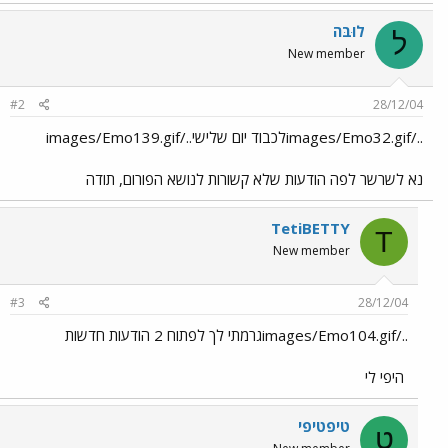
לוּבּה
ל
New member
#2
28/12/04
../images/Emo32.gifלכבוד יום שלישי../images/Emo139.gif
נא לשרשר לפה הודעות שלא קשורות לנושא הפורום, תודה
TetiBETTY
T
New member
#3
28/12/04
../images/Emo104.gifגרמתי לך לפתוח 2 הודעות חדשות
היפי לי
טיפטיפי
ט