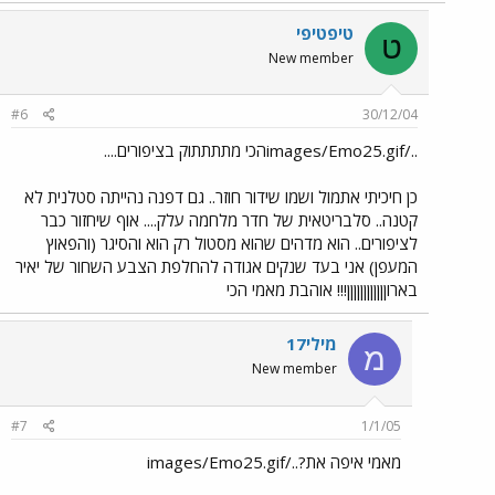
טיפטיפי
ט
New member
#6
30/12/04
../images/Emo25.gifהכי מתתתתוק בציפורים....
כן חיכיתי אתמול ושמו שידור חוזר.. גם דפנה נהייתה סטלנית לא
קטנה.. סלבריטאית של חדר מלחמה עלק.... אוף שיחזור כבר
לציפורים.. הוא מדהים שהוא מסטול רק הוא והסיגר (והפאוץ
המעפן) אני בעד שנקים אגודה להחלפת הצבע השחור של יאיר
בארוןןןןןןןןןןןן!!! אוהבת מאמי הכי
מילי17
מ
New member
#7
1/1/05
מאמי איפה את?../images/Emo25.gif