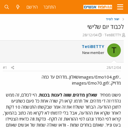
התחבר
הירשם
יאיר לפיד
לכבוד יום שלישי
פ
פ
28/12/04
TetiBETTY
ו
ו
ת
ר
TetiBETTY
T
ח
ס
New member
ה
ם
נ
ב
ו
ת
#1
28/12/04
ש
א
א
ר
../images/Emo104.gifשאלון...מדהים עד כמה
י
מדוייק../images/Emo70.gif
ך
פשוט מפחיד
שאלון מדהים.שווה לענות בכנות.
היי לכולם, זה ממש
נהדר! זה די מדהים. אל תרמו. קראו רק שורה אחת כל פעם כשתגיעו
לתוכן ההודעה. הבחור ששלח את זה אמר שבקשתו התגשמה 10 דקות
לאחר שקרא את ההודעה, אבל בלי לרמות! לא לקרוא מה כתוב בהמשך,
קיראו לפי הסדר ונהגו לפי ההוראות. זה לוקח- 3דקות וזה כדאי!! הצטיידו
בעט ונייר. שאתם בוחרים שמות - וודאו שאלה שמות של אנשים שאתם