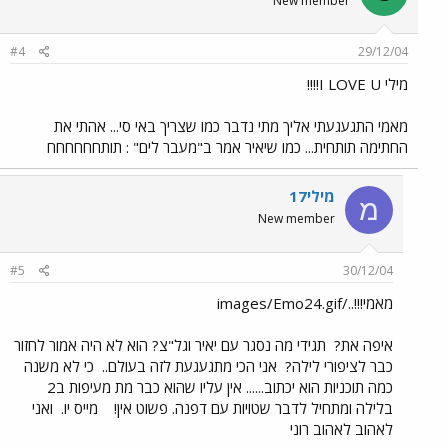
New member
#4
29/12/04
מילי I LOVE U!!!!
מאמי התגעגעתי אליך מתי נדבר כמו שצריך באי סי... אהתי את
החתימה תותחית... כמו שיאיר אמר ב"מעבר לים" : תותחחחחחח
מילי17
מ
New member
#5
30/12/04
מאמי!!!../images/Emo24.gif
איפה את?
תגידי מה נסגר עם יאיר וגל"צ? הוא לא היה אמור לחזור
כבר לציפורי לילה?
אני הכי מתגעגעת לזה בעולם..
כי לא משנה
כמה תוכניות הוא יכתוב...... אין עליו שהוא כבר מת מעיפות ב2
בלילה ומתחיל לדבר שטויות עם דפנה. פשוט אין!
מייס יו.
ואני
לאהוב לאהוב רוני