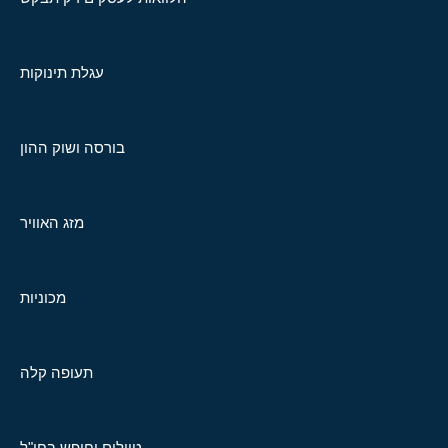
עגלת תינוקות
בורסה ושוק ההון
מזג האוויר
מכוניות
תעופה קלה
טיולים וחופש בחו"ל