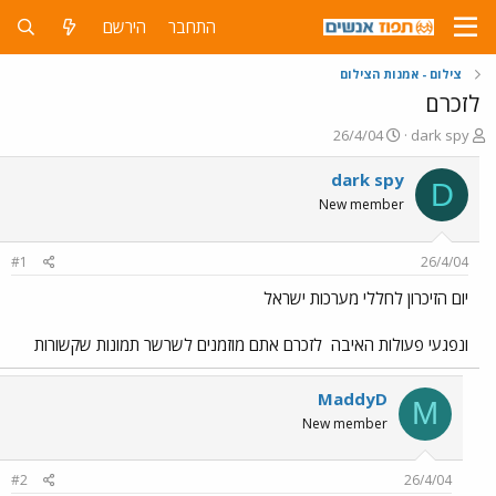
התחבר
הירשם
צילום - אמנות הצילום
לזכרם
פ
פ
26/4/04
dark spy
ו
ו
ת
ר
dark spy
D
ח
ס
New member
ה
ם
נ
ב
ו
ת
#1
26/4/04
ש
א
א
ר
יום הזיכרון לחללי מערכות ישראל
י
ך
ונפגעי פעולות האיבה
לזכרם אתם מוזמנים לשרשר תמונות שקשורות
MaddyD
M
New member
#2
26/4/04