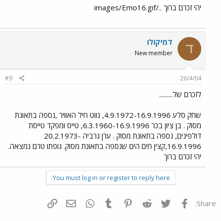
יהי זכרם ברוך ../images/Emo16.gif
דמיקולו
ד
New member
#9
26/4/04
לזכרם של.........
שחק סלע 4.9.1972-16.9.1996, נווט חיל האוויר ,נספה בתאונת
מסוק . בן ציון בכר 6.3.1960-16.9.1996, טייס ומפקד טייסת
דולפינים, נספה בתאונת מסוק . ערן גרביה 20.2.1973-
16.9.1996,קצין חים הים שנספה בתאונת מסוק. גופתו טרם נמצאה.
יהי זכרם ברוך
You must log in or register to reply here.
פייסבוק
Twitter
Reddit
Pinterest
Tumblr
WhatsApp
דואר אלקטרוני
הוסף קישור
Share: