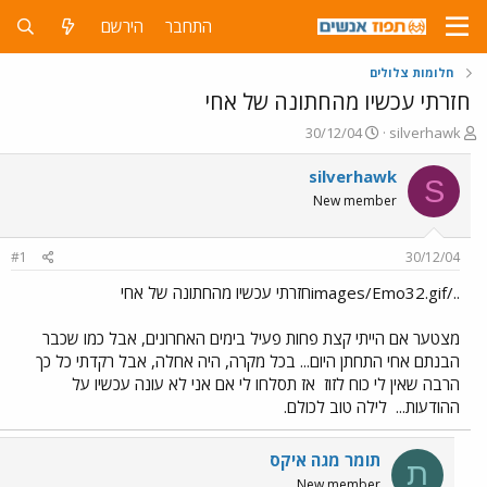
התחבר
הירשם
חלומות צלולים
חזרתי עכשיו מהחתונה של אחי
פ
פ
30/12/04
silverhawk
ו
ו
ת
ר
silverhawk
S
ח
ס
New member
ה
ם
נ
ב
ו
ת
#1
30/12/04
ש
א
א
ר
../images/Emo32.gifחזרתי עכשיו מהחתונה של אחי
י
ך
מצטער אם הייתי קצת פחות פעיל בימים האחרונים, אבל כמו שכבר
הבנתם אחי התחתן היום... בכל מקרה, היה אחלה, אבל רקדתי כל כך
הרבה שאין לי כוח לזוז
אז תסלחו לי אם אני לא עונה עכשיו על
ההודעות...
לילה טוב לכולם.
תומר מגה איקס
ת
New member