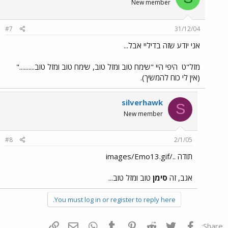
New member
#7
31/12/04
אני יודע שזה בדיליי אבל...
מזל"ט
היפי היי "שימח טוב ומזל טוב, שימח טוב ומזל טוב.........."
(אין לי כוח להמשיך).
silverhawk
S
New member
#8
2/1/05
תודה ../images/Emo13.gif
אגב, זה
סימן
טוב ומזל טוב...
You must log in or register to reply here.
פייסבוק
Twitter
Reddit
Pinterest
Tumblr
WhatsApp
דואר אלקטרוני
הוסף קישור
Share: