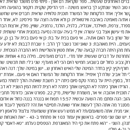
דברים האחרונים שעשית... ספר שקראת: רם אורן - פיתוי סרט מושכר שראית: ל
טוב השיר שנתקע לך בראש: משינה - דני הדיסק שקנית: רוקפור בהופעה חי
שר אליך: אחד הלקוחות של המשרד תוכנית טלוויזיה שראית: חברים איש שחשבת
את/ה מאמינה באהבה ווירטואלית: כן ולא את/ה רוצה עוד פירסינג: לא, אחד ה
12 פעמים), יוון, ספרד, צרפת, תאילנד, אנגליה, בלגיה, הולנד, גרמניה, שוויץ, פולין, 
 את מי עישון אצל בני עשרה: אין לי בעיה עם זה נסיעה במכונית אחרי ששתית:
של שרון: בעד האם את\ה... אי פעם בכית על בת: כן אי פעם בכית על בן: כן,
בטלוויזיה ראו אותי כמה 
רוק צבע: כחול יום בשבוע: חמישי היום הכי לא מועדף: שני ג'לי: תות תכשיט: 
רף\קיץ: קיץ בחדר: המיטה שלי האיש האחרון ש... ישן במיטה שלך: דנה ראה א
 תל אביב שלח לך אימייל: אחד הלקוחות של המשרד האם אי פעם... אמרת "אני
דול, בסוף) היית על במה? טקס סיום כיתה י"ב חשבת שאת\ה הולך למות? כמע
ורידו אותך כיתה? לא הקפיצו אותך כיתה? לא רצית להיות המין השני? לא דבר
אוכל של "ימה" במרינה בהרצליה תוכנית אהובה: אי אר, 
סחרוף/דנה ברגר/משינה עיתון אהוב: הגה וסתם: מה השעה עכשיו?
? מסנג'ר מה אתה הולך לעשות אחרי שאת\ה תסיים\י את זה? להמשיך לעבוד איז
תיכון אני מניח. אתה משועמם/ת? לא ממש רעש אחרון ששמעת? צלצול פלאפון 
הקרוב אלייך, עמ' 103, שורה 17. יש 
מתנה). השני - "הוא פתח את כף היד המאוגרפת. הטפסים נעלמו. "טא-דאם!" קרא...
 פולי)