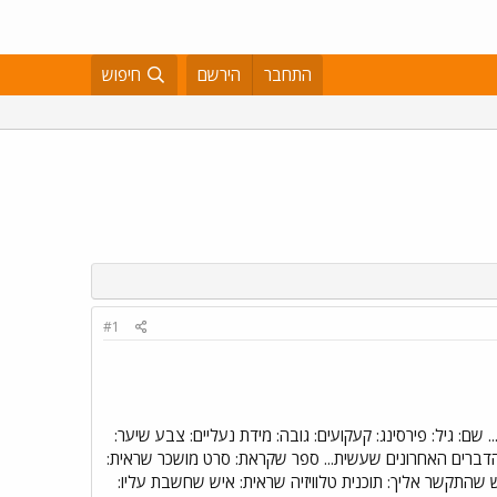
התחבר
הירשם
חיפוש
#1
ם: גיל: פירסינג: קעקועים: גובה: מידת נעליים: צבע שיער:
 הדברים האחרונים שעשית... ספר שקראת: סרט מושכר שראית:
התקשר אליך: תוכנית טלוויזיה שראית: איש שחשבת עליו: