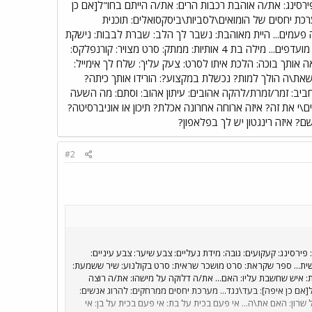
רסינג: את/ה אוהבת רכבות הרים: את/ה הייתם בחו"ל[אם כן
רכת יחסים של הומואים\לסביות\ביסקסואלים: תוכנית
 פעמים... היית מאוהבת: נשבר לך הלב: שברת לבבות: נישקת
בנות: נישקת בנים: שכבת עם בנות: שכבת עם בנים: השם שלך הופיע בעיתון: התחרטת על דברים שעשית: דברים מועדפים... מילה בת 4 אותיות: ממתק: סרט מצויר: קורנפלקס:
אה אותך בוכה: הלכת איתו לסרט: צעק עליך: שלח לך אימייל:
את\ה הולך למות? נכשלת במקצוע?: הורידו אותך כיתה?
תחביב: זמר/זמרת/להקה אהובים: עיתון אהוב: וסתם: מה השעה
ם\י את זה? איזה ארוחה אחרונה אכלת? תיכון או אוניברסיטה?
#2
ירסינג: קעקועים: גובה: מידת נעליים: צבע שיער: צבע עיניים:
שית... ספר שקראת: סרט מושכר שראית: סרט בקולנוע: שיר ששמעת:
 איש שחשבת עליו: האם... את/ה דלוקה על מישהו: את/ה רוצה
[אם כן איפה]: בעד\נגד... מערכת יחסים ממרחקים: להרוג אנשים:
ון: האם את\ה... אי פעם בכית על בת: אי פעם בכית על בן: אי