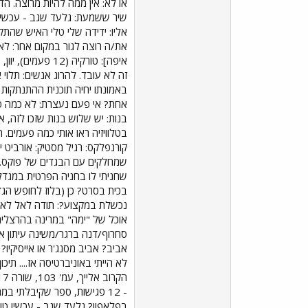
או לא: אין ממה להיות מרוצה. ה
שיר ששמעת: גלעד שגב - עכשיו 
אליו: ידידה שלי טלי האיש שהתק
את/ה רוצה לגור במקום אחר: לא 
איפה]: טורקיה (
זה לא עובד. להרוג אנשים: תלוי
באמונתו יחיה תוכנית ההתנתקות 
קורנפלקס: רגיל מסטיק: אורביט י
שמחלקים עם הבגדים של פוקס. חו
שחניתי לו בחניה הפרטית במגדלי
בכית בסרט? כן (בלוז לחופש הג
נכשלת במקצוע?: תודה לאל לא. ה
אביב? אביב מסנג'ר או אייסיקיו
לא הייתי באוניברטיסה אז.... 
- 12 פגישות, ספר שקיבלתי ב
בפלאפון? גלעד שגב - עכשיו טוב (ב-4