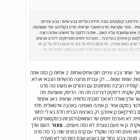
להיות המין השני? לא דברים אהובים: שיר אהוב: משינה - את באה לבקר אוכל אהוב: אוכל של "ימה" במרינה בהרצליה תוכנית אהובה: אי אר, משמרת שלישית, מ"ק 22. ספורט אהוב: כדורסל
תחביב: כדורסל, אינטרנט, ים זמר/זמרת/להקה אהובים: ברי סחרוף/דנה ברגר/משינה עיתון אהוב: הגה וסתם: מה השעה עכשיו? 15:57 תפוח או בננה? בננה כחול או אדום? בעיקרון כחול,
תסיים\י את זה? להמשיך לעבוד איזה ארוחה אחרונה אכלת? צהרים
? צלצול פלאפון ריח האחרון שהרחת? הבושם של אחת שעובדת איתי
ירסינג: קעקועים: גובה: מידת נעליים: צבע שיער: צבע עיניים:
הספר הקרוב אלייך, עמ' 103, שורה 17. יש שם שני ספרים- בראשון אין עמוד 103 אז פתחתי ב-43 - "את האנחות שהלכו והתגברו. לדעתי, את השלב הזה כבר יכולת..." (מיכל זמיר - 12
שית... ספר שקראת: סרט מושכר שראית: סרט בקולנוע: שיר ששמעת:
געגועי לקיסינג'ר) איזה רינגטון יש לך בפלאפון? גלעד שגב -
 איש שחשבת עליו: האם... את/ה דלוקה על מישהו: את/ה רוצה
[אם כן איפה]: בעד\נגד... מערכת יחסים ממרחקים: להרוג אנשים:
ון: האם את\ה... אי פעם בכית על בת: אי פעם בכית על בן: אי
ם בנות: שכבת עם בנים: השם שלך הופיע בעיתון: התחרטת על
וע: היום הכי לא מועדף: ג'לי: תכשיט: חורף\קיץ: בחדר: האיש האחרון ש... ישן במיטה
הופעת בציבור בפיג'מה? בכית בסרט? היית על במה? חשבת שאת\ה
כל אהוב: תוכנית אהובה: ספורט אהוב: תחביב: זמר/זמרת/להקה
הולך לעשות אחרי שאת\ה תסיים\י את זה? איזה ארוחה אחרונה אכלת?
קצת בכללי... שם: עומר לנדאו גיל: 17.25 פירסינג: לא קעקועים: לא גובה: 178-180 מידת נעליים: 45 צבע שיער: שחור צבע עיניים: חום אחים/אחיות: 2 אחיות בן כמה אתה
 בקיצור לא שפות: שפות שפות..... רק עברית מרוצה מהשירות הצבאי או לא:
: קומדיה חביבה מתחתנים עם ההורים או משהו כזה סרט
סק שקנית: דיסקים לצריבה חה חה
הדיסק ששמעת: מה
ליך:וואלה לא זוכר תוכנית טלוויזיה שראית: ג'אג אתמול
שהמצאתי שרשור חביב זה חחח האם... את/ה דלוקה על מישהו: FI את/ה רוצה לגור במקום אחר: כן את/ה מאמינה באהבה ווירטואלית: תלוי
יתם בחו"ל[אם כן איפה]: רק בארצות הברית רולס בא לי לחזור
שתית: לא מערכת יחסים של הומואים\לסביות\ביסקסואלים:לא
יקרת: כן אי פעם נעצרת: לא כמה פעמים...
צונזר
השם שלך
יות: מחשב ממתק: שכחתי את השם אבל הוא טעים חח כזה שוקולד עם קרם בפנים שזה בר כזה סרט
: מנטה צבע: כחול יום בשבוע:שבת היום הכי לא מועדף: