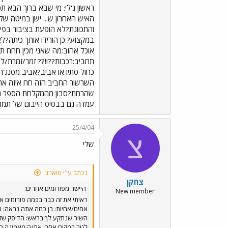
ראשון ג'לי: מי שבא ברוך הבא 
והתכוונת?לא הופעת בציבור בפי
כחול סתיו או אביב?אביב מסנג'ר
השרשור החביב הזה חח איזה ארוח
עמדה גם בבסיס הייבום של תמר איז
25/4/04
צ
שלי
נכתב ע"י טוארג:
צחקן
היישר מפורומים אחרים:
New member
ראיתי את זה כבר בכמה פורומים אח
אחים/אחיות: בן כמה אתה נראה: מ
השיר שנתקע לך בראש: הדיסק שקני
לגור במקום אחר: את/ה מאמינה בא