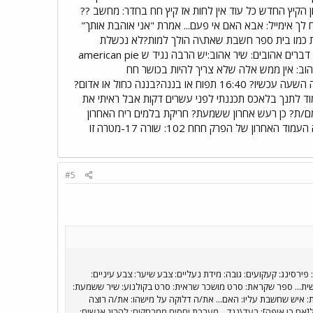
הקיץ החדש כל עוד אין לחות אז קיץ חח בחדר: מחשב ??
בוכה: לא זוכר הלכת איתו לסרט: יש 2 צעק עליך: לא זוכר שלח לך אימייל: אבא האם אי פעם... אמרת "אני אוהבת אותך"
רות כמו בית ספר חשבת שאת\ה הולך למות?לא נכשלת
במקצוע?:כן הורידו אותך כיתה?לא הקפיצו אותך כיתה?לא רצית להיות המין השני?כן שחטפתי מכה באיזור מסויים דברים אהובים: שיר אהוב:יש הרבה נגיד ש american pie
2 שולטת ומופע שנות השבעים ספורט אהוב: אין ממש אלה שלא צריך להיות בכושר חח
תחביב:רכבות??!!?? זמר/זמרת/להקה אהובים:קויין ביטלס להקות צבאיות?? עיתון אהוב:ביטאון חיל אוויר וסתם: מה השעה עכשיו? 16:40 תפוח או בננה?בננה כחול או אדום?
למוד לתנך בלאכס תכננתי לפני עשרים דקות אבל ראיתי את
עמם/ת? כן רעש אחרון ששמעת? חריקת בלמים ריח האחרון
שהרחת?סבון מהמקלחת הספר הקרוב אלייך, עמ' 103, שורה 17. מה כתוב שם? אין בעמוד הזה שורה 17 כי זה העמוד האחרון של הפרק חחח 102: שורה 17-מטרה זו
#5
ירסינג: קעקועים: גובה: מידת נעליים: צבע שיער: צבע עיניים:
שית... ספר שקראת: סרט מושכר שראית: סרט בקולנוע: שיר ששמעת:
 איש שחשבת עליו: האם... את/ה דלוקה על מישהו: את/ה רוצה
[אם כן איפה]: בעד\נגד... מערכת יחסים ממרחקים: להרוג אנשים: