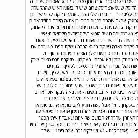
א השכרתי סרט כבר הרבה זמן סרט בקולנוע: האסונות של נינה
ה הדיסק ששמעת: דיסק צרוב שיש לי באוטו האיש שהתקשרת
 עליו: דנה - החברה שלי האם... את/ה דלוקה על מישהו: כן
ספיק. את/ה אוהבת רכבות הרים: כן את/ה הייתם בחו"ל[אם כן
ארצות הברית וקנדה. בעד\נגד... מערכת יחסים ממרחקים: היתה לי אחת,
 לא מערכת יחסים של הומואים\לסביות\ביסקסואלים: איש
 על מישהו קרוב שנהרג בתאונת דרכים אי פעם שיקרת: פעם
אחת? אי פעם נעצרת: לא כמה פעמים... היית מאוהבת: 3 שאני זוכר נשבר לך הלב: 1 שברת לבבות: לא יודע על מקרים כאלה נישקת בנות: הרבה נישקת בנים: 0 שכבת עם
בנות: יש שלוש בנות שזכו לזה, אחת מהן היתה חברה קבועה שלי, אחת סטוץ והשלישית היא החברה הנוכחית. שכבת עם בנים: 0 השם שלך הופיע בעיתון: בעיתון - 1,
פעמים. התחרטת על דברים שעשית: יותר מדי... דברים מועדפים... מילה בת 4 אותיות: אוטו ממתק: מזמן לא אכלתי, בעיקרון - סניקרס סרט מצויר: שרק
שרשרת של מגן דוד שיש לי מהנסיעה לפולין, הצמידים
ותך בוכה: דנה הלכת איתו לסרט: מור צעק עליך: מישהו
 אוהבת אותך" והתכוונת? כן הופעת בציבור בפיג'מה? כן
ט עשיתי תאונת דרכים כשרכב שבא ממול נכנס לנתיב שלי.
ים אהובים: שיר אהוב: משינה - את באה לבקר אוכל אהוב:
משמרת שלישית, מ"ק 22. ספורט אהוב: כדורסל תחביב: כדורסל, אינטרנט, ים זמר/זמרת/להקה אהובים: ברי
 15:57 תפוח או בננה? בננה כחול או אדום? בעיקרון כחול, אבל כשזה מגיע לקבוצות אז אדום. סתיו או
ה ארוחה אחרונה אכלת? צהרים תיכון או אוניברסיטה? עוד
ריח האחרון שהרחת? הבושם של אחת שעובדת איתי הספר
שם שני ספרים- בראשון אין עמוד 103 אז פתחתי ב-43 - "את האנחות שהלכו והתגברו. לדעתי, את השלב הזה כבר יכולת..." (מיכל זמיר
" (אתגר קרת - געגועי לקיסינג'ר) איזה רינגטון יש לך