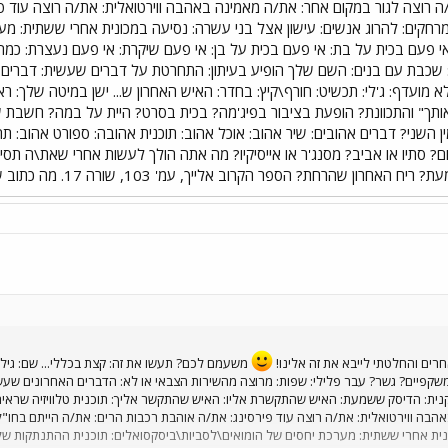
ה רוצה לגור במקום אחר: את/ה מאמינה באהבה ווירטואלית: את/ה רוצה עוד פי
מרחקים: להרוג אנשים: עישון אצל בני עשרה: נסיעה במכונית אחרי ששתית: מע
י פעם בכית על בת: אי פעם בכית על בן: אי פעם שיקרת: אי פעם נעצרת: כמה
לא מועדף: ג'לי: תכשיט: חורף\קיץ: בחדר: האיש האחרון ש... ישן במיטה שלך: ר
אותך" והתכוונת? הופעת בציבור בפיג'מה? בכית בסרט? היית על במה? חשבת ש
ן השני? דברים אהובים: שיר אהוב: אוכל אהוב: תוכנית אהובה: ספורט אהוב: 
ם? סתיו או אביב? מסנג'ר או אייסיקיו? מה אתה הולך לעשות אחרי שאת\ה תסיי
ספר הקרוב אלייך, עמ' 103, שורה 17. מה כתוב שם? איזה רינגטון יש לך בפלאפון?
רים והחלטתי לייבא את זה אלינו!
משעמם לכם? תעשו את זה: קצת בכללי... שם: גיל: פ
שקפיים? גשר? עבר פלילי: שפות: מרוצה מהשירות הצבאי או לא: הדברים האחרונים שע
ת: הדיסק ששמעת: האיש שהתקשרת אליו: האיש שהתקשר אליך: תוכנית טלוויזיה שראית:
הבה ווירטואלית: את/ה רוצה עוד פירסינג: את/ה אוהבת רכבות הרים: את/ה הייתם בחו"ל
נית אחרי ששתית: מערכת יחסים של הומואים\לסביות\ביסקסואלים: תוכנית ההתנתקות של שר