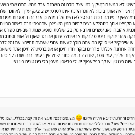
תכשיט: לא ממש חורף\קיץ: כמו אצל כולם זה משתנה אבל ממש התרגשתי משעון 
האיש האחרון ש... ישן במיטה שלך: אני ראה אותך 
ג'מה?אין לי פיגמה בכית בסרט? לא היית על במה? כן אבל זה במסגרות מפג
אוכל אהוב:מה שאני מכין חחח תוכנית אהובה: גאג עשרים וארבע מק 2
 או אייסיקיו? איי סי קיו מה אתה הולך לעשות אחרי שאת\ה תסיים\י את זה? ל
ה אחרונה אכלת? צהריים ובוקר יחדיו תיכון או אוניברסיטה? תיכון אתה משו
ה רינגטון יש לך בפלאפון? יש לי פלאפון מעפן בלי רינגטונים 5110
רים והחלטתי לייבא את זה אלינו!
משעמם לכם? תעשו את זה: קצת בכללי... שם: גיל: פ
שקפיים? גשר? עבר פלילי: שפות: מרוצה מהשירות הצבאי או לא: הדברים האחרונים שע
ת: הדיסק ששמעת: האיש שהתקשרת אליו: האיש שהתקשר אליך: תוכנית טלוויזיה שראית:
הבה ווירטואלית: את/ה רוצה עוד פירסינג: את/ה אוהבת רכבות הרים: את/ה הייתם בחו"ל