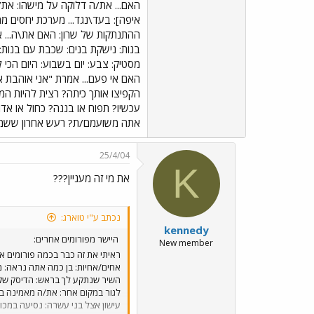
האם... את/ה דלוקה על מישהו: את/
איפה]: בעד\נגד... מערכת יחסים מ
ההתנתקות של שרון: האם את\ה... א
מסטיק: צבע: יום בשבוע: היום הכי 
האם אי פעם... אמרת "אני אוהבת 
הקפיצו אותך כיתה? רצית להיות המי
עכשיו? תפוח או בננה? כחול או אדו
אתה משועמם/ת? רעש אחרון ששמעת? ריח האחרון שהרחת? ה
25/4/04
K
את מי זה מעניין???
נכתב ע"י טוארג:
kennedy
היישר מפורומים אחרים:
New member
ראיתי את זה כבר בכמה פורומים אח
אחים/אחיות: בן כמה אתה נראה: מ
השיר שנתקע לך בראש: הדיסק שקני
לגור במקום אחר: את/ה מאמינה בא
עישון אצל בני עשרה: נסיעה במכו