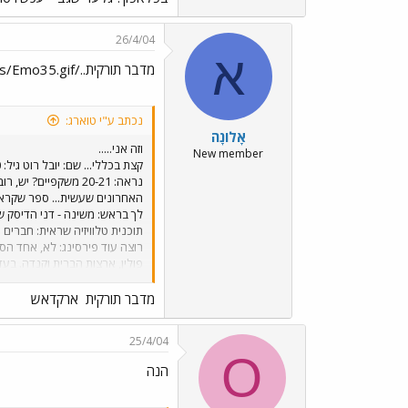
26/4/04
א
מדבר תורקית../images/Emo35.gif ארקדאש../images/Emo98.gif
נכתב ע"י טוארג:
אָלוֹנָה
וזה אני.....
New member
נראה: 20-21 משקפיי
האחרונים שעשית... ספר שקראת
לך בראש: משינה - דני הדיסק 
תוכנית טלוויזיה שראית: חברים
פולין, ארצות הברית וקנדה. בעד
לא מערכת יחסים של הומואים\לס
מדבר תורקית
ארקדאש
25/4/04
רגיל מסטיק: אורביט ירוק צבע: 
O
חורף\קיץ: קיץ בחדר: המיטה של
הנה
אימייל: אחד הלקוחות של המשרד
כיתה י"ב חשבת שאת\ה הולך למ