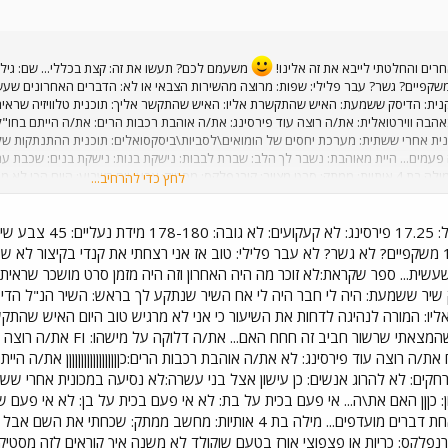
ם. סתיו או אביב? אביב מסנג'ר או אייסיקיו? מסנג'ר מה אתה הולך לעשות אחרי שאת\ה 
הייתי באוניברטיסה אז.... תיכון אני מניח. אתה משועמם/ת? לא ממש רעש אחרון ששמעת
רים והחלטתי לייבא את זה אלינו!
משעמם לכם? תעשו את זה: קצת בכללי... שם: גיל: פ
שקפיים? גשר? עבר פלילי: שפות: מרוצה מהשירות הצבאי או לא: הדברים האחרונים שע
שני - "הוא פתח את כף היד המאוגרפת. הטפסים נעלמו. "טא-דאם!" קרא..." (אתגר קרת - 
ת: הדיסק ששמעת: האיש שהתקשרת אליו: האיש שהתקשר אליך: תוכנית טלוויזיה שראית:
הבה ווירטואלית: את/ה רוצה עוד פירסינג: את/ה אוהבת רכבות הרים: את/ה הייתם בחו"ל
נית אחרי ששתית: מערכת יחסים של הומואים\לסביות\ביסקסואלים: תוכנית ההתנתקות של שר
עמים... היית מאוהבת: נשבר לך הלב: שברת לבבות: נישקת בנות: נישקת בנים: שכבת ע
דברים שעשית: דברים מועדפים... מילה בת 4 אותיות: ממתק: סרט מצויר: קורנפלקס: מסטיק: צבע: יום בשב
לחץ כדי להרחיב...
לסרט: צעק עליך: שלח לך אימייל: האם אי פעם... אמרת "אני אוהבת אותך" והתכוונת? 
ו אותך כיתה? הקפיצו אותך כיתה? רצית להיות המין השני? דברים אהובים: שיר אהוב: או
עה עכשיו? תפוח או בננה? כחול או אדום? סתיו או אביב? מסנג'ר או אייסיקיו? מה אתה 
שמעת? ריח האחרון שהרחת? הספר הקרוב אלייך, עמ' 103, שורה 17. מה כתוב שם? איזה רינגטון יש לך בפלאפון?
נראה: אין לי מושג בפנים אולי 16 משקפיים? לא גשר? לא עבר פלילי: טוב אז אני רצחתי את קנדי
עשית... ספר שקראת:לא זוכר מה היה האחרון וזה היה מזמן סרט מושכר שראית
 שיר ששמעת: היה לי חבר היה לי אח השיר שנתקע לך בראש: השיר הנ"ל הדי
: המורה לנהיגה לדחות את השיעור כי אני לא מרגיש טוב היום האיש שהתקשר א
בערב איש שחשבת עליו: עליך 
/ה רוצה עוד פירסינג: לא את/ה אוהבת רכבות הרים:כןןןןןןןןןןןןןןןןןן את/ה הי
ממרחקים: לא להרוג אנשים: כן עישון אצל בני עשרה:לא נסיעה במכונית אחרי ש
: כןןן האם את\ה... אי פעם בכית על בת: לא אי פעם בכית על בן: לא אי פעם ש
הופיע בעיתון: אני זוכר רק פעם אחת דברים מועדפים... מילה בת 4 אות
ורנפלקס: כריות או פצפוצי אורז בטעם שוקולד לא משנה איך קוראים לזה מסטיק