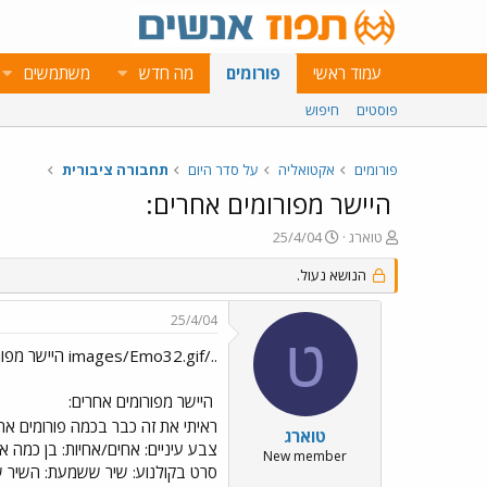
עמוד ראשי
פורומים
מה חדש
משתמשים
פוסטים
חיפוש
פורומים
אקטואליה
על סדר היום
תחבורה ציבורית
היישר מפורומים אחרים:
פ
פ
טוארג
25/4/04
ו
ו
ת
ר
הנושא נעול.
ח
ס
ה
ם
25/4/04
נ
ב
ט
ו
ת
../images/Emo32.gif היישר מפורומים אחרים:
ש
א
א
ר
היישר מפורומים אחרים:
י
ראיתי את זה כבר בכמה פורומים אחר
ך
טוארג
צבע עיניים: אחים/אחיות: בן כמה 
New member
סרט בקולנוע: שיר ששמעת: השיר ש