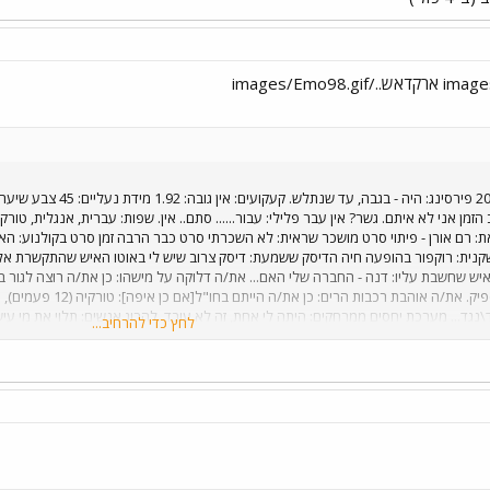
ם? יש, רוב הזמן אני לא איתם. גשר? אין עבר פלילי: עבור...... סתם.. אין. שפות: עברית, אנגלי
: רם אורן - פיתוי סרט מושכר שראית: לא השכרתי סרט כבר הרבה זמן סרט בקולנוע: הא
שקנית: רוקפור בהופעה חיה הדיסק ששמעת: דיסק צרוב שיש לי באוטו האיש שהתקשרת אל
 איש שחשבת עליו: דנה - החברה שלי האם... את/ה דלוקה על מישהו: כן את/ה רוצה לגור 
רוצה עוד פירסינג: לא, א
\נגד... מערכת יחסים ממרחקים: היתה לי אחת, זה לא עובד. להרוג אנשים: תלוי את מי עי
לחץ כדי להרחיב...
ביות\ביסקסואלים: איש באמונתו יחיה תוכנית ההתנתקות של שרון: בעד האם את\ה... אי פ
בטלוויזיה ראו אותי כמה פעמים. התחרטת על 
כחול יום בשבוע: חמישי היום הכי לא מועדף: שני ג'לי: תות תכשיט: שרשרת של מגן דוד ש
י האיש האחרון ש... ישן במיטה שלך: דנה ראה אותך בוכה: דנה הלכת איתו לסרט: מור צע
 האם אי פעם... אמרת "אני אוהבת אותך" והתכוונת? כן הופעת בציבור בפיג'מה? כן בכית
ות? כמעט עשיתי תאונת דרכים כשרכב שבא ממול נכנס לנתיב שלי. נכשלת במקצוע?: תוד