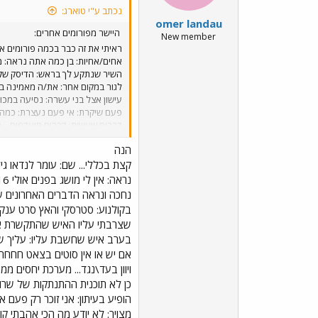
נכתב ע"י טוארג:
omer landau
אבל כשזה מגיע לקבוצות אז אדו
היישר מפורומים אחרים:
New member
תיכון או אוניברסיטה? עוד לא 
ראיתי את זה כבר בכמה פורומים אח
אחים/אחיות: בן כמה אתה נראה: מ
פגישות, ספר שקיבלתי במתנה). ה
השיר שנתקע לך בראש: הדיסק שקני
עכשיו טוב (ב-4 פולי)
לגור במקום אחר: את/ה מאמינה בא
עישון אצל בני עשרה: נסיעה במכו
פעם שיקרת: אי פעם נעצרת: כמה פ
שלך: ראה אותך בוכה: הלכת איתו 
הנה
הולך למות? נכשלת במקצוע?: הוריד
אהובים: עיתון אהוב: וסתם: מה הש
תיכון או אוניברסיטה? אתה משועמם/ת? רעש אחרון ש
נחכה ונראה הדברים האחרונים ש
בקולנוע: סטרסקי והאץ סרט ענק
שצרבתי עליו האיש שהתקשרת אליו
אם יש או אין סוטים בצאט חחחח את
ויוון בעד\נגד... מערכת יחסים 
כן לא תוכנית ההתנתקות של שרון
מצויר: לא יודע מה הכי אהבתי ק