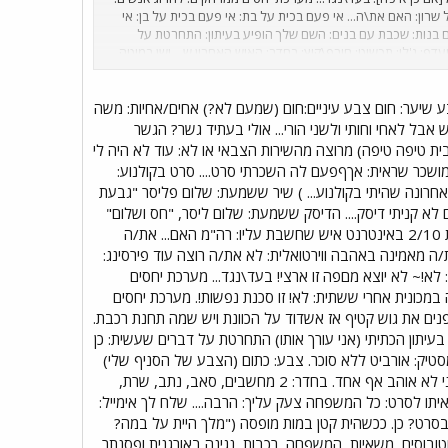
ון: האם את\ה... אי פעם בכית על בת: אי פעם בכית על בן: אי
ם בנות: שכבת עם בנים: השם שלך הופיע בעיתון: התחרטת על
וע: היום הכי לא מועדף: ג'לי: תכשיט: חורף\קיץ: בחדר: האיש האחרון ש... ישן במיטה
הופעת בציבור בפיג'מה? בכית בסרט? היית על במה? חשבת שאת\ה
כל אהוב: תוכנית אהובה: ספורט אהוב: תחביב: זמר/זמרת/להקה
הולך לעשות אחרי שאת\ה תסיים\י את זה? איזה ארוחה אחרונה אכלת?
כללי... שם: יצחק (צוזנזר) גיל: 10.99 פירסינג:? קעקועים: לא! איכס! גובה: 146 מידת נעליים: 41 צבע שיער: חום צבע עיניים:חום (שמעם לא?) אחים/אחיות: משה
ף 5.5. בן כמה אתה נראה: משקפיים? לא. יש אבל לאחי וחותי ולשני הורי... אולי בעתיד גשר? הגשר
ערבית טיפה טיפה) מרוצה מהשירות הצבאי או לא: עוד לא היה לי
ושכר שראית: אךףפעם לה השכרתי סרט.... סרט בקולנוע:
וזו הפפעם הראשונה והאחרונה שהיתי בקולנוע... ) שיר ששמעת: שלום פליסר "גבעת
א קניתי דיסק.... הדיסק ששמעת: שלום ליסר, "חס ושלום"
האיש שהתקשרת אליו: חחבר שלי האיש שהתקשר אליך: המדריך שלי ב"עזרא" תוכנית טלוויזיה שראית: החדשות 2/10 באינטרנט איש שחשבת עליו: רה"מ האם... את/ה
ה מאמינה באהבה ווירטואלית: לא את/ה רוצה עוד פירסינג:
לא!~ לא יוצא מםפה זו ארצי! בעד\נגד... מערכת יחסים
ה במכונית אחרי ששתית: לא! זו סכנת נפשות!. מערכת יחסים
פנים את גוש קטיף אז אשדוד על הכוונת ויש שמה תחנת רכבת.
פיע בעיתון: כל שבוע... בעיתון הכתיתי (אני עורך אותו) התחרטת על דברים שעשית: כן
 קורנפלקס: רגיל מסטיק: אורביט ללא סוכר. צבע: כתום (הצבע של הסניף שלי)
יום בשבוע: שבת!. הכי כיף! היום הכי לא מועדף: חמישי ג'לי: איכס זה עשוי מעצמות דגים!. תכשיט: ? חורף\קיץ: אני לא אוהב אף אחד. בחדר: 2 מחשבים, סאב, נתב, שרת,
תו לסרט: כל המשפחה צעק עליך: הרבה.... שלח לך אימייל:
ית בסרט? כן. ככשהית קטן במות מופסה ("מלך היית על במה?
ובוסים, משאיות, המשפחה, רכבות, נגינה באורגנית ופסנתר,