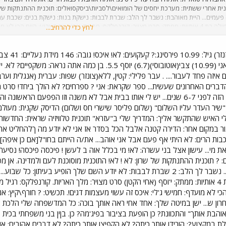
נית אחרי ששתית: מערכת יחסים של הומואים\לסביות\ביסקסואלים: תוכנית ההתנתקות של שר
עמים... היית מאוהבת: נשבר לך הלב: שברת לבבות: נישקת בנות: נישקת בנים: שכבת ע
דברים שעשית: דברים מועדפים... מילה בת 4 אותיות: ממתק: סרט מצויר: קורנפלקס: מסטיק: צבע: יום בשב
לחץ כדי להרחיב...
לסרט: צעק עליך: שלח לך אימייל: האם אי פעם... אמרת "אני אוהבת אותך" והתכוונת? 
ו אותך כיתה? הקפיצו אותך כיתה? רצית להיות המין השני? דברים אהובים: שיר אהוב: או
עה עכשיו? תפוח או בננה? כחול או אדום? סתיו או אביב? מסנג'ר או אייסיקיו? מה אתה 
ב"ה קצת ב
שמעת? ריח האחרון שהרחת? הספר הקרוב אלייך, עמ' 103, שורה 17. מה כתוב שם? איזה רינגטון יש לך בפלאפון?
(16) אילה (14) צפורה (12.3) אני (10.99) צבי(אוטובוסי)(6.7) יוס
ים איזה פחד לעבור.... . עבר פלילי: קטין, ללא(צונזר) שפות: עברית (אנגלית ו
דברים האחרונים שעשית... ספר שקראת: אני ? ספרחים? לא הולך ביחד! סרט מ
צלילי המוסיקה (ראיתי את הסרט הזה לפני 6-7 שנים... יש לי אותו בבית אבל לא משנה 
יר העדר עליו השלום" (שלום פליסר שישרי חס ושלום) הדיסק שקנית: מעולם ל
ור במקום אחר: הדירה קטנה אלבל הכל בסדר אז אני לא יודע מה ךלהחליט את/
ות הרים: לא היתי אף פעם אבל אני אוהב... את/ה הייתם בחו"ל[אם כן איפה]: 
את מי... עישון אצל בני עשרה: לא! מי בכלל אוה ב לעשן ! פיכסה פיכסה! נסיע
 ? תוכנית ההתנתקות של שרון: לא ! לא! התוכנית מוסוכנת לעם ולמדינה. אן מ
האם את\ה... צונזר! כמה פעמים... נשבר לך הלב: 2 שברת לבבות: לא יודע השם שלך הו
מלא!. דברים מועדפים... מילה בת 4 אותיות: ממתק: י'וסף (אחי הקטן) סרט מצויר: מלך האריות.
ון ש... ישן במיטה שלך: אחד אחי ראה אותך בוכה: כל המדשפחה שלי הלכת אי
י אוהבת אותך" והתכוונת? כן הופעת בציבור בפיג'מה? כן. בןין בני משפחתי בכ
מקצוע?: הורידו אותך כיתה? לא הקפיצו אותך כיתה? לא דברים אהובים: אוט