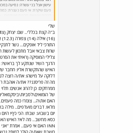
עישון אצל בני עשרה: נסיעה במכו
פעם שיקרת: אי פעם נעצרת: כמה פ
שלך: ראה אותך בוכה: הלכת איתו 
שלי
הולך למות? נכשלת במקצוע?: הוריד
אהובים: עיתון אהוב: וסתם: מה הש
תיכון או אוניברסיטה? אתה משועמם/ת? רעש אחרון ש
התורכי ליד אופקים.... גשר לתנק
שרות צבאי אבל מתכוון לעשות ה
הדגן" השיר שנתקע לך בראש?: "ש
דלוקה על מישהו: את/ה רוצה לג
מה זה פריסנג?? את/ה אוהבת רכב
ממרחקים: כן להרוג אנשים: תלוי 
של הומואים\לסביות\ביסקסואלים:
כסא מחשב... מה לא? האיש האחר
INN האם אי פעם... אמרת "אנ
חשבת שאת\ה הולך למות? נכשלת ב