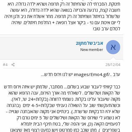
תינוקת. הסברתי לה שהחיתול זה רק תרופה ושהיא ילדה גדולה. היא
חשבה קצת, נרגעה והכריזה בגוואה שהיא ילדה גדולה, היא עושה
שלשלול בחיתול ושחיתול זה רק תרופה. מחר אשלח את ניב ולגן ויהיה
לי יום איכות עם נוי - ביקור אצל רופאה + החלפת חיתולים. שיהיה
לכולם ערב טוב!
אביבשלמתןו2
א
New member
#4
28/12/04
ערב ../images/Emo4.gif יש לנו וירוס חדש....
כבר קיוויתי לעבור שבוע בשלום.... מסתבר, שלמתן יש איזה וירוס חדש
של הקאות ושלשולים . לשאלתי מה אורך הוירוס, ענה הרופא שהוא
מקווה שיעבור עלינו בקלות. נשמתי לרווחה (בקלות=24 ש', לא?).
וכשהתעקשתי שוב על השאלה נעניתי שבקלות=4-5 ימים
(בהנחה
שלא יהיו הדבקויות שרשרת..). בינתיים אני מקווה שהאבחנה שגוייה -
לא נשמע לי שוירוס של הקאות ושילשולים של 5 ימים גורם רק
לפעמיים הקאה (כן, אני והפה שלי, בטח תיכף הבית יתמלא
בשפריצים
). מתן שוכב כמו סמרטוט וישן כמעט רצוף מאז שיצאנו