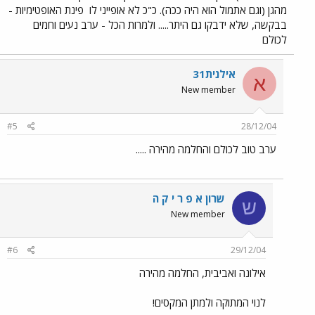
מהגן (וגם אתמול הוא היה ככה). כ"כ לא אופייני לו
פינת האופטימיות -
בבקשה, שלא ידבקו גם היתר..... ולמרות הכל - ערב נעים וחמים
לכולם
אילנית31
א
New member
#5
28/12/04
ערב טוב לכולם והחלמה מהירה .....
שרון א פ ר י ק ה
ש
New member
#6
29/12/04
אילונה ואביבית, החלמה מהירה
לנוי המתוקה ולמתן המקסים!