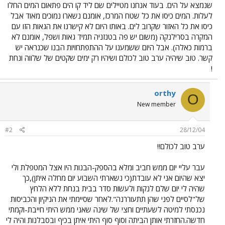
שנמצא על הים. בעוד אנחנו מטיילים שם ליד קו הים פתאום המים החלו
לעלות. המים כיסו את כל שטח המרכז, אומנם נשארו נמוכים מאוד אבל
כיסו את כל האזור שקרוב לים. באותו היום לא קישרנו את הגאות הזו עם
המקרה בסרילנקה (משום יש פה בטנזניה תמיד גאות ושפל, אומנם לא
ברמות כאלה). אבל היום ששמענו על ההתפתחויות הבנו שכנראה יש
קשר. טוב שיהיה ערב טוב לכולם ושיהיו רק ימים שקטים של שלווה ונחת
!
orthy
O
New member
#2
28/12/04
ערב טוב לכולם!!
עבר עליי יום ממש חביב ומלא בהספק-הבנות היו אצל המטפלת ולי
יצא שהיום אני לא עובדת(כי נשארתי השבוע יום מחלה איתן),כך
שהיה לי יום שלם לנקות ולעשות סדר בבית בנחת ללא הלחץ
של"לסיים לפני שהן תתעוררנה".לאחר שסיימתי את הניקיון והכביסות
נכנסתי למיטה לשעתיים וחצי של שינה שאני ממש היתי חייבת-וקמתי
חדשה.החזרתי אותן הביתה וסוף סוף היתי איתן בכיף ובסבלנות והיה לי