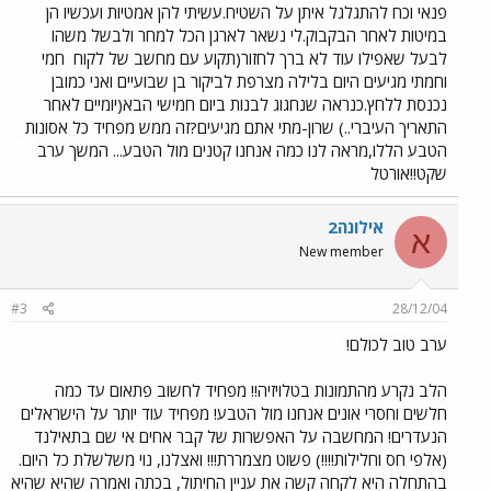
פנאי וכח להתגלגל איתן על השטיח.עשיתי להן אמטיות ועכשיו הן
במיטות לאחר הבקבוק.לי נשאר לארגן הכל למחר ולבשל משהו
לבעל שאפילו עוד לא ברך לחזור(תקוע עם מחשב של לקוח
חמי
וחמתי מגיעים היום בלילה מצרפת לביקור בן שבועיים ואני כמובן
נכנסת ללחץ.כנראה שנחגוג לבנות ביום חמישי הבא(יומיים לאחר
התאריך העיברי..) שרון-מתי אתם מגיעים?זה ממש מפחיד כל אסונות
הטבע הללו,מראה לנו כמה אנחנו קטנים מול הטבע... המשך ערב
שקט!!אורטל
אילונה2
א
New member
#3
28/12/04
ערב טוב לכולם!
הלב נקרע מהתמונות בטלויזיה!! מפחיד לחשוב פתאום עד כמה
חלשים וחסרי אונים אנחנו מול הטבע! מפחיד עוד יותר על הישראלים
הנעדרים! המחשבה על האפשרות של קבר אחים אי שם בתאילנד
(אלפי חס וחלילות!!!!) פשוט מצמררת!!! ואצלנו, נוי משלשלת כל היום.
בהתחלה היא לקחה קשה את עניין החיתול, בכתה ואמרה שהיא שהיא