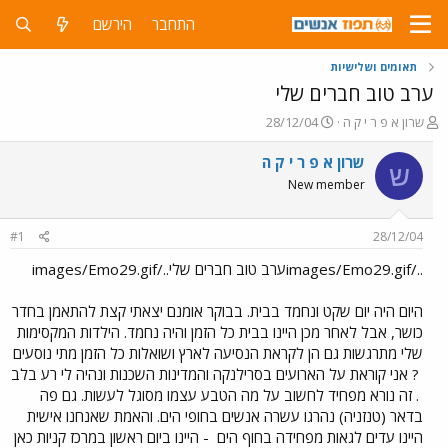
התחבר
הירשם
תאומים ושלישיות
ערב טוב חברים שלי
פ
פ
שרון א פ ר י ק ה
28/12/04
ו
ו
ת
ר
שרון א פ ר י ק ה
ש
ח
ס
New member
ה
ם
נ
ב
ו
ת
#1
28/12/04
ש
א
א
ר
../images/Emo29.gifערב טוב חברים שלי../images/Emo29.gif
י
ך
היום היה יום שקט ונחמד בבית. בבוקר אומנם יצאתי קצת להתאמן בחדר
כושר, אבל לאחר מכן היינו בבית כל הזמן והיה נחמד. הילדות המקסימות
שלי מתרגשות גם הן לקראת הנסיעה לארץ ושואלות כל הזמן מתי נוסעים
? אני קוראת על הארועים בסרילנקה והמדינות השכנות ונהיה לי רע בלב
. זה נורא מפחיד לחשוב על מה הטבע עצמו מסוגל לעשות. גם פה
בדאר (טנזניה) נהרגו עשרה אנשים בחופי הים. והאמת שאנחנו אישית
היינו עדים לגאות מפחידה בחוף הים
- היינו ביום ראשון במרכז קניות כאן