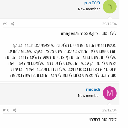
רינת p a
ר
New member
#9
29/12/04
לילה טוב ../images/Emo29.gif
עכשיו חזרתי הביתה אחרי יום מלא וגדוש יצאתי עם חברה בבוקר
חזרתי ישבתי ליד המחשב לעבוד איתי צלצל וביקש שאבוא להורים
שלי לקחת אותו ברגל הביתה (קצת יותר משעה הליכה) חזרנו הביתה
ויצאתי ללמד רק עכשיו התישבתי לראות מה שלומכם ומה אני רואה
וירוסים לא רצויים נכנסו לחיכם שולחת חום ואהבה ואיחולי בריאות
טובה
נ.ב לא מצאתי כלום לקנות לי אבל החברותה היתה נפלאה
micadi
M
New member
#10
29/12/04
לילה טוב לכולם!