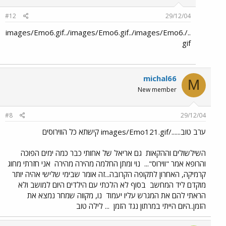
#12
29/12/04
../images/Emo6.gif../images/Emo6.gif../images/Emo6.
gif
michal66
M
New member
#8
29/12/04
ערב טוב....../images/Emo121.gif קישתא כל הווירוסים
השילשולים וההקאות
גם אריאל של אחותי כבר כמה ימים הפוכה
והרופא אמר "ווירוס"...
נוי ומתן החלמה מהירה מהירה
אני חזרתי מחוג
קרמיקה, האחרון לתקופה הקרובה...זה אומר שבימי שלישי אהיה יותר
מוקדם ליד המחשב
בסוף לא הלכתי עם הילדים היום למושב ולא
הראתי להם את המגרש עליו יעמוד
נו, מקווה שמחר נמצא את
הזמן..היום הייתי במרתון נגד הזמן
... לילה טוב