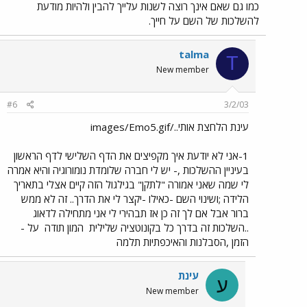
כמו גם שאם אינך רוצה לשנות עלייך להבין ולהיות מודעת
להשלכות של השם על חייך.
talma
T
New member
#6
3/2/03
עינת הלחצת אותי../images/Emo5.gif
1-אני לא יודעת איך מקפיצים את הדף השלישי לדף הראשון
בעיניין ההשלכות ,- יש לי חברה שלומדת נומורוגיה והיא אמרה
לי שמה שאני אמורה "לתקן" בגילגול הזה קיים אצלי בתאריך
הלידה ;ושינוי השם -כאילו -יקצר לי את הדרך.. זה לא ממש
ברור אבל אם לך זה כן אז תבהירי לי אני מתחילה לדאוג
..השלכות זה בדרך כל בקונוטציה שלילית
המון תודה
על -
הזמן ,הסבלנות והאיכפתיות תלמה
עינת
ע
New member