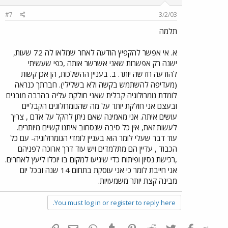
#7
3/2/03
תלמה
א. אי אפשר להקפיץ הודעה לאחר שמלאו לה 72 שעות,
ישנה רק אפשרות שאני אשרשר אותה ,כפי שעשיתי
להודעה חדשה יותר. ב. בעניין ההשלכות, הן אכן קשות
(מעדיפה להשתמש בקשה ולא בשלילי). חברתך כנראה
לומדת נומרולוגיה קבלית שאני חולקת עליה בהרבה מובנים
ובעצם אני חולקת יותר על מה שהנומרולוגים הקבליים
עושים איתה. אני מאמינה שאם ניתן להקל על אדם , צריך
לעשות זאת, אין כל סיבה שנסחוב איתנו קשיים מיותרים.
עוד דבר שעלי לומר הוא בעניין לומדי הנומרולוגיה- עם כל
הכבוד , עדיין הם מתלמדים ויש עוד דרך ארוכה לפניהם
,רכישת נסיון ופיתוח כדי שיגיעו למקום בו יוכלו ליעץ לאחרים.
אני חייבת לומר כי אני עוסקת בתחום 14 שנה ובכל יום
מבינה קצת יותר משמעויות.
You must log in or register to reply here.
פייסבוק
Twitter
Reddit
Pinterest
Tumblr
WhatsApp
דואר אלקטרוני
הוסף קישור