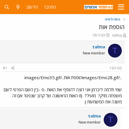
התחבר
הירשם
נומרולוגיה
הוספת אות
פ
פ
19/1/03
talma
ו
ו
ת
ר
talma
T
ח
ס
New member
ה
ם
נ
ב
ו
ת
#1
19/1/03
ש
א
א
ר
../images/Emo28.gifהוספת אות../images/Emo35.gif
י
ך
שמי תלמה ליברמן אני רוצה להוסיף את האות -פ -בין השם הפרטי לשם
משפחה מזיק?
מועיל?
{זו האות הראשונה של קרוב שנפטר אם זה
משנה את המשמעות }
talma
T
New member