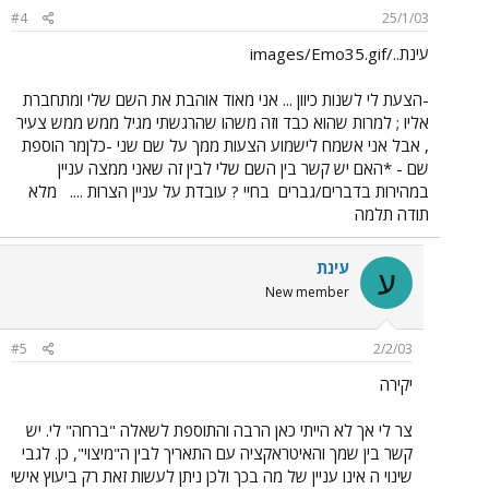
#4
25/1/03
עינת../images/Emo35.gif
-הצעת לי לשנות כיוון ... אני מאוד אוהבת את השם שלי ומתחברת
אליו ; למרות שהוא כבד וזה משהו שהרגשתי מגיל ממש ממש צעיר
, אבל אני אשמח לישמוע הצעות ממך על שם שני -כלןמר הוספת
שם - *האם יש קשר בין השם שלי לבין זה שאני ממצה עניין
במהירות בדברים/גברים
בחיי ? עובדת על עניין הצרות ....
מלא
תודה תלמה
עינת
ע
New member
#5
2/2/03
יקירה
צר לי אך לא הייתי כאן הרבה והתוספת לשאלה "ברחה" לי. יש
קשר בין שמך והאיטראקציה עם התאריך לבין ה"מיצוי", כן. לגבי
שינוי ה אינו עניין של מה בכך ולכן ניתן לעשות זאת רק ביעוץ אישי