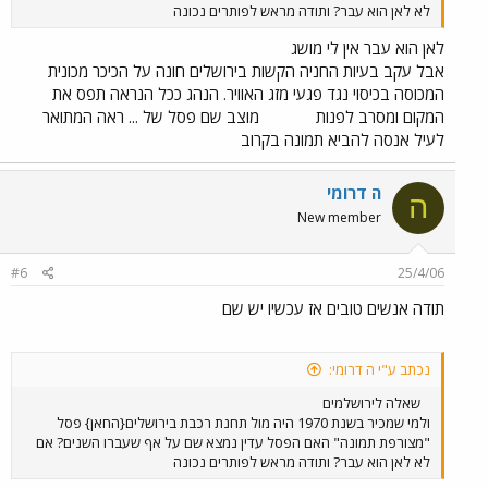
לא לאן הוא עבר? ותודה מראש לפותרים נכונה
לאן הוא עבר אין לי מושג
אבל עקב בעיות החניה הקשות בירושלים חונה על הכיכר מכונית
המכוסה בכיסוי נגד פגעי מזג האוויר. הנהג ככל הנראה תפס את
המקום ומסרב לפנות
מוצב שם פסל של ... ראה המתואר
לעיל אנסה להביא תמונה בקרוב
ה דרומי
ה
New member
#6
25/4/06
תודה אנשים טובים אז עכשיו יש שם
נכתב ע"י ה דרומי:
שאלה לירושלמים
ולמי שמכיר בשנת 1970 היה מול תחנת רכבת בירושלים{החאן} פסל
"מצורפת תמונה" האם הפסל עדין נמצא שם על אף שעברו השנים? אם
לא לאן הוא עבר? ותודה מראש לפותרים נכונה