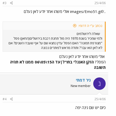
#3
25/4/06
../images/Emo51.gif אולי משהו אחר יודע לאן נעלם
נכתב ע"י ה דרומי:
שאלה לירושלמים
ולמי שמכיר בשנת 1970 היה מול תחנת רכבת בירושלים{החאן} פסל
"מצורפת תמונה" האם הפסל עדין נמצא שם על אף שעברו השנים? אם
לא לאן הוא עבר? ותודה מראש לפותרים נכונה
אולי משהו אחר יודע לאן נעלם
הפסל?
הזקן האנגלי בחו"ל|עד ה15\05\06 ממנו לא תהיה
תשובה
ניר דמתי
נ
New member
#4
25/4/06
כיום יש שם גינה יפה