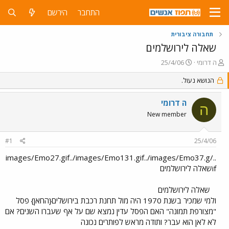
התחבר
הירשם
תחבורה ציבורית
שאלה לירושלמים
פ
פ
ה דרומי
25/4/06
ו
ו
ת
הנושא נעול.
ר
ח
ס
ה
ם
ה דרומי
ה
נ
ב
New member
ו
ת
ש
א
א
ר
#1
25/4/06
י
ך
../images/Emo27.gif../images/Emo131.gif../images/Emo37.g
ifשאלה לירושלמים
שאלה לירושלמים
ולמי שמכיר בשנת 1970 היה מול תחנת רכבת בירושלים{החאן} פסל
"מצורפת תמונה" האם הפסל עדין נמצא שם על אף שעברו השנים? אם
לא לאן הוא עבר? ותודה מראש לפותרים נכונה