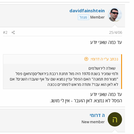
davidfainshtein
Member
מנהל
#2
25/4/06
עד כמה שאני יודע
נכתב ע"י ה דרומי:
שאלה לירושלמים
ולמי שמכיר בשנת 1970 היה מול תחנת רכבת בירושלים{החאן} פסל
"מצורפת תמונה" האם הפסל עדין נמצא שם על אף שעברו השנים? אם
לא לאן הוא עבר? ותודה מראש לפותרים נכונה
עד כמה שאני יודע
הפסל לא נמצא. לאן הועבר - אין לי מושג.
ה דרומי
ה
New member